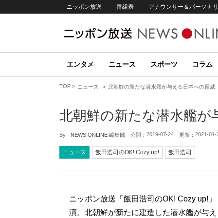
ニッポン放送
番組表
アナウンサー＆パーソナ
エンタメ
ニュース
スポーツ
コラム
TOP
ニュース
北朝鮮の新たな潜水艦が与える日本への脅威
北朝鮮の新たな潜水艦が
2019-07-24
2021-01-
By -
NEWS ONLINE 編集部
公開：
更新：
ニュース
飯田浩司のOK! Cozy up!
飯田浩司
ニッポン放送「飯田浩司のOK! Cozy u
演。北朝鮮が新たに建造した潜水艦が与え