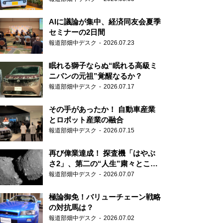
AIに議論が集中、経済同友会夏季
セミナーの2日間
報道部畑中デスク
2026.07.23
眠れる獅子ならぬ“眠れる高級ミ
ニバンの元祖”覚醒なるか？
報道部畑中デスク
2026.07.17
その手があったか！ 自動車産業
とロボット産業の融合
報道部畑中デスク
2026.07.15
再び偉業達成！ 探査機「はやぶ
さ2」、第二の“人生”粛々とこな
す
報道部畑中デスク
2026.07.07
極論御免！バリューチェーン戦略
の対抗馬は？
報道部畑中デスク
2026.07.02