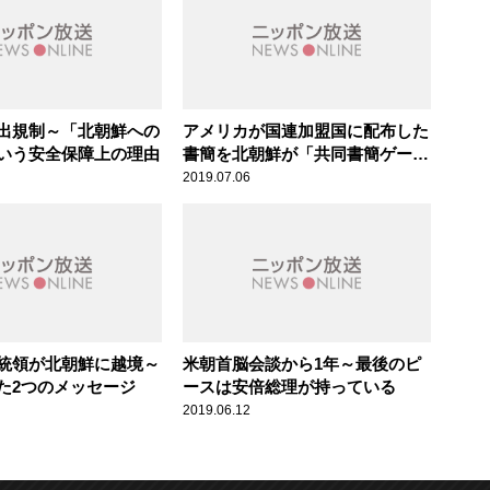
出規制～「北朝鮮への
アメリカが国連加盟国に配布した
いう安全保障上の理由
書簡を北朝鮮が「共同書簡ゲー
ム」と非難
2019.07.06
統領が北朝鮮に越境～
米朝首脳会談から1年～最後のピ
た2つのメッセージ
ースは安倍総理が持っている
2019.06.12