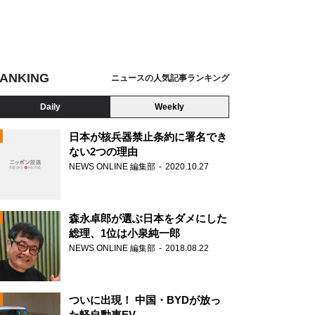
ANKING
ニュースの人気記事ランキング
Daily
Weekly
日本が核兵器禁止条約に署名でき
ない2つの理由
NEWS ONLINE 編集部
2020.10.27
N
森永卓郎が選ぶ日本をダメにした
総理、1位は小泉純一郎
NEWS ONLINE 編集部
2018.08.22
ついに出現！ 中国・BYDが放っ
た軽自動車EV