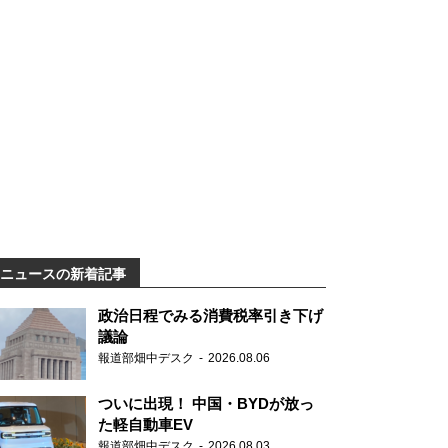
ニュースの新着記事
政治日程でみる消費税率引き下げ
議論
報道部畑中デスク
2026.08.06
ついに出現！ 中国・BYDが放っ
た軽自動車EV
報道部畑中デスク
2026.08.03