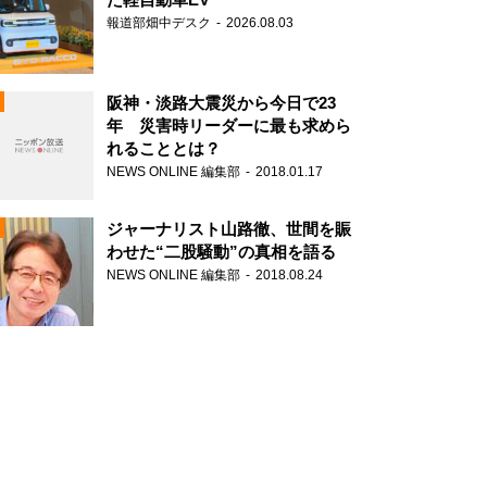
報道部畑中デスク
2026.08.03
阪神・淡路大震災から今日で23
年 災害時リーダーに最も求めら
れることとは？
N
NEWS ONLINE 編集部
2018.01.17
ジャーナリスト山路徹、世間を賑
わせた“二股騒動”の真相を語る
NEWS ONLINE 編集部
2018.08.24
N