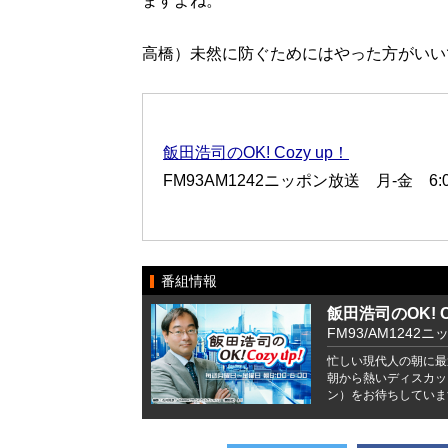
ますよね。
高橋）未然に防ぐためにはやった方がいい
飯田浩司のOK! Cozy up！
FM93AM1242ニッポン放送 月-金 6:00
番組情報
飯田浩司のOK! Co
FM93/AM1242ニ
忙しい現代人の朝に最
朝から熱いディスカッ
ン）をお待ちしていま