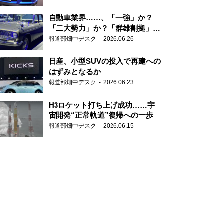
自動車業界……、「一強」か？
「二大勢力」か？「群雄割拠」
か？
報道部畑中デスク
2026.06.26
日産、小型SUVの投入で再建への
はずみとなるか
報道部畑中デスク
2026.06.23
H3ロケット打ち上げ成功……宇
宙開発“正常軌道”復帰への一歩
報道部畑中デスク
2026.06.15