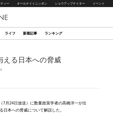
リティー
オールナイトニッポン
ショウアップナイター
イベント
ライフ
新着記事
ランキング
与える日本への脅威
21
p!」（7月24日放送）に数量政策学者の高橋洋一が出
る日本への脅威について解説した。