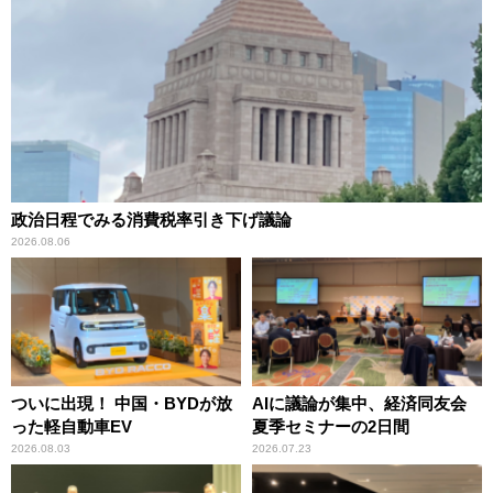
政治日程でみる消費税率引き下げ議論
2026.08.06
ついに出現！ 中国・BYDが放
AIに議論が集中、経済同友会
った軽自動車EV
夏季セミナーの2日間
2026.08.03
2026.07.23