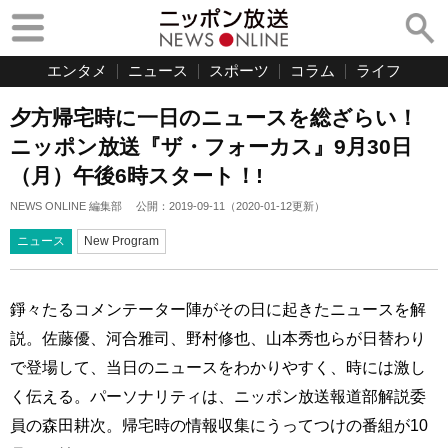
エンタメ
ニュース
スポーツ
コラム
ライフ
夕方帰宅時に一日のニュースを総ざらい！
ニッポン放送『ザ・フォーカス』9月30日
（月）午後6時スタート！!
NEWS ONLINE 編集部
公開：
2019-09-11
（
2020-01-12
更新）
ニュース
New Program
錚々たるコメンテーター陣がその日に起きたニュースを解
説。佐藤優、河合雅司、野村修也、山本秀也らが日替わり
で登場して、当日のニュースをわかりやすく、時には激し
く伝える。パーソナリティは、ニッポン放送報道部解説委
員の森田耕次。帰宅時の情報収集にうってつけの番組が10