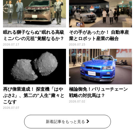
眠れる獅子ならぬ“眠れる高級
その手があったか！ 自動車産
ミニバンの元祖”覚醒なるか？
業とロボット産業の融合
2026.07.17
2026.07.15
再び偉業達成！ 探査機「はや
極論御免！バリューチェーン
ぶさ2」、第二の“人生”粛々と
戦略の対抗馬は？
こなす
2026.07.02
2026.07.07
新着記事をもっと見る