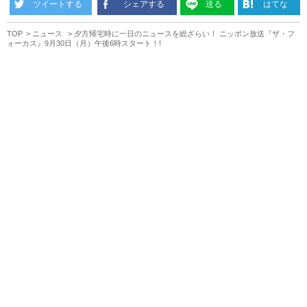
ツイートする
シェアする
送る
はてな
TOP
ニュース
夕方帰宅時に一日のニュースを総ざらい！ ニッポン放送『ザ・フ
ォーカス』9月30日（月）午後6時スタート！!