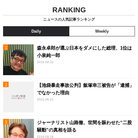
RANKING
ニュースの人気記事ランキング
Daily
Weekly
森永卓郎が選ぶ日本をダメにした総理、1位は
小泉純一郎
2018.08.22
【池袋暴走事故公判】飯塚幸三被告が「逮捕」
でなかった理由
2021.06.21
ジャーナリスト山路徹、世間を賑わせた“二股
騒動”の真相を語る
2018.08.24