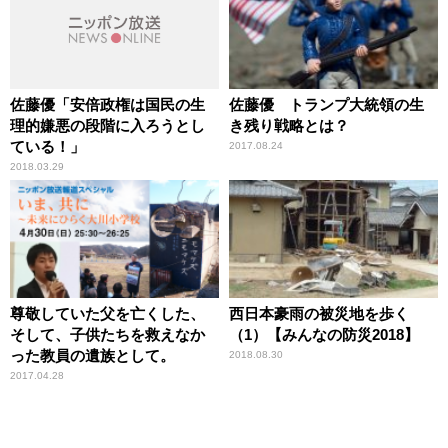
佐藤優「安倍政権は国民の生
佐藤優 トランプ大統領の生
理的嫌悪の段階に入ろうとし
き残り戦略とは？
ている！」
2017.08.24
2018.03.29
尊敬していた父を亡くした、
西日本豪雨の被災地を歩く
そして、子供たちを救えなか
（1）【みんなの防災2018】
った教員の遺族として。
2018.08.30
2017.04.28