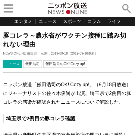
エンタメ
ニュース
スポーツ
コラム
ライフ
豚コレラ～農水省がワクチン接種に踏み切
れない理由
NEWS ONLINE 編集部
公開：
2019-09-18
（
2019-09-18
更新）
ニュース
飯田浩司
飯田浩司のOK! Cozy up!
ニッポン放送「飯田浩司のOK! Cozy up!」（9月18日放送）
にジャーナリストの佐々木俊尚が出演。埼玉県で2例目の豚
コレラの感染が確認されたニュースについて解説した。
埼玉県で2例目の豚コレラ確認
埼玉県小鹿野町の養豚場で家畜伝染病の豚コレラに感染し