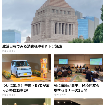
政治日程でみる消費税率引き下げ議論
2026.08.06
ついに出現！ 中国・BYDが放
AIに議論が集中、経済同友会
った軽自動車EV
夏季セミナーの2日間
2026.08.03
2026.07.23