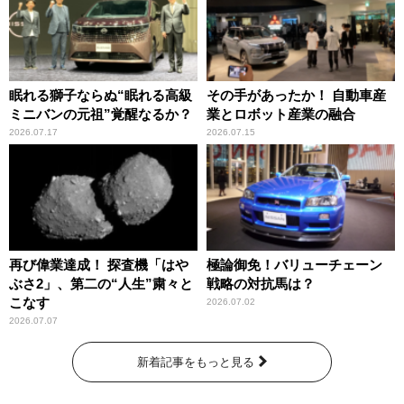
眠れる獅子ならぬ“眠れる高級
その手があったか！ 自動車産
ミニバンの元祖”覚醒なるか？
業とロボット産業の融合
2026.07.17
2026.07.15
再び偉業達成！ 探査機「はや
極論御免！バリューチェーン
ぶさ2」、第二の“人生”粛々と
戦略の対抗馬は？
こなす
2026.07.02
2026.07.07
新着記事をもっと見る