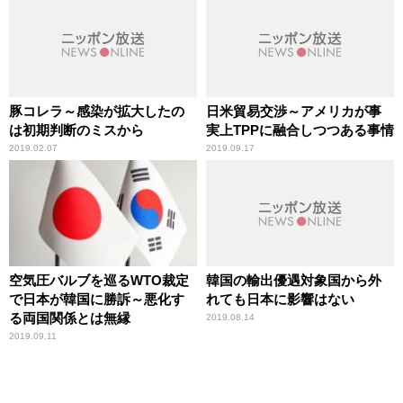
豚コレラ～感染が拡大したの
日米貿易交渉～アメリカが事
は初期判断のミスから
実上TPPに融合しつつある事情
2019.02.07
2019.09.17
空気圧バルブを巡るWTO裁定
韓国の輸出優遇対象国から外
で日本が韓国に勝訴～悪化す
れても日本に影響はない
る両国関係とは無縁
2019.08.14
2019.09.11