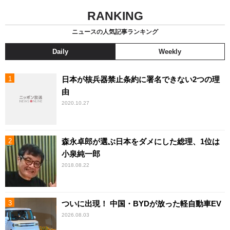
RANKING
ニュースの人気記事ランキング
Daily
Weekly
日本が核兵器禁止条約に署名できない2つの理
由
2020.10.27
森永卓郎が選ぶ日本をダメにした総理、1位は
小泉純一郎
2018.08.22
ついに出現！ 中国・BYDが放った軽自動車EV
2026.08.03