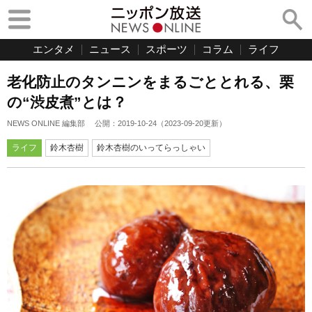
エンタメ
ニュース
スポーツ
コラム
ライフ
老化防止のタンニンをまるごととれる、栗
の“渋皮煮”とは？
NEWS ONLINE 編集部
公開：
2019-10-24
（
2023-09-20
更新）
ライフ
鈴木杏樹
鈴木杏樹のいってらっしゃい