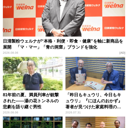
日清製粉ウェルナが“本格・利便・即食・健康”を軸に新商品を
展開 「マ・マー」「青の洞窟」ブランドを強化
2026.08.06
AD
81年前の夏、満員列車が銃撃
「昨日もキュウリ、今日もキ
された――湯の花トンネルの
ュウリ」 『にほんのおかず』
悲劇を語り継ぐ男性
著者が見つけた家庭料理の知
恵
2026.08.06
2026.07.31