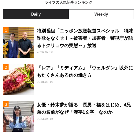
ライフの人気記事ランキング
Daily
Weekly
特別番組「ニッポン放送報道スペシャル 特殊
詐欺をなくせ！～被害者・加害者・警視庁が語
るトクリュウの実態～」放送
2026.07.30
『レア』『ミディアム』『ウェルダン』以外に
もたくさんある肉の焼き方
2018.09.19
女優・鈴木夢が語る 長男・福をはじめ、4兄
弟の名前がなぜ「漢字1文字」なのか
2023.05.15