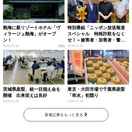
熱海に新リゾートホテル「ヴ
特別番組「ニッポン放送報道
ィラージュ熱海」がオープ
スペシャル 特殊詐欺をなく
ン！
せ！～被害者・加害者・警視
庁が語るトクリュウの実態
2026.07.30
AD
2026.07.30
～」放送
茨城県産梨、統一目揃え会を
東京・大田市場で千葉県産梨
開催 出来栄えは良好
「幸水」初競り
2026.07.29
2026.07.25
新着記事をもっと見る