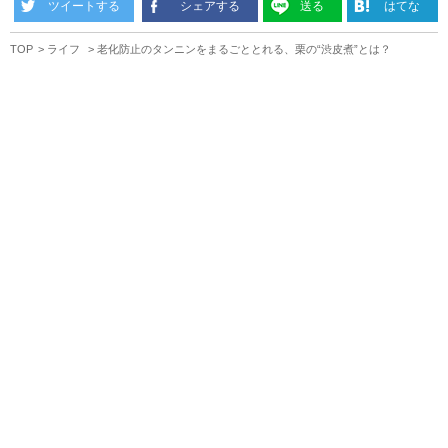
ツイートする
シェアする
送る
はてな
TOP
ライフ
老化防止のタンニンをまるごととれる、栗の“渋皮煮”とは？