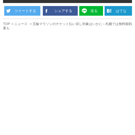
ツイートする
シェアする
送る
はてな
TOP
ニュース
五輪マラソンのチケット払い戻し対象はいかに～札幌では無料観戦
案も