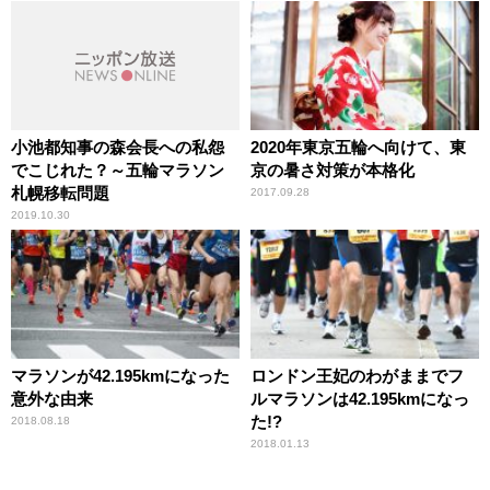
小池都知事の森会長への私怨
2020年東京五輪へ向けて、東
でこじれた？～五輪マラソン
京の暑さ対策が本格化
札幌移転問題
2017.09.28
2019.10.30
マラソンが42.195kmになった
ロンドン王妃のわがままでフ
意外な由来
ルマラソンは42.195kmになっ
た!?
2018.08.18
2018.01.13