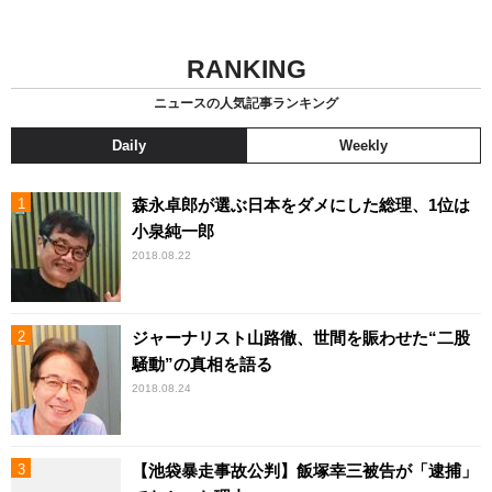
RANKING
ニュースの人気記事ランキング
Daily
Weekly
森永卓郎が選ぶ日本をダメにした総理、1位は
小泉純一郎
2018.08.22
ジャーナリスト山路徹、世間を賑わせた“二股
騒動”の真相を語る
2018.08.24
【池袋暴走事故公判】飯塚幸三被告が「逮捕」