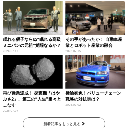
眠れる獅子ならぬ“眠れる高級
その手があったか！ 自動車産
ミニバンの元祖”覚醒なるか？
業とロボット産業の融合
2026.07.17
2026.07.15
再び偉業達成！ 探査機「はや
極論御免！バリューチェーン
ぶさ2」、第二の“人生”粛々と
戦略の対抗馬は？
こなす
2026.07.02
2026.07.07
新着記事をもっと見る