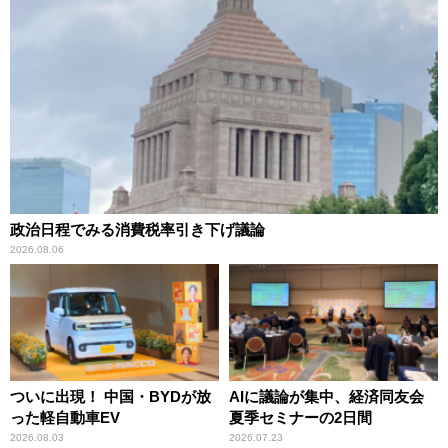
政治日程でみる消費税率引き下げ議論
2026.08.06
ついに出現！ 中国・BYDが放
AIに議論が集中、経済同友会
った軽自動車EV
夏季セミナーの2日間
2026.08.03
2026.07.23