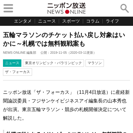
エンタメ
ニュース
スポーツ
コラム
ライフ
五輪マラソンのチケット払い戻し対象はい
かに～札幌では無料観戦案も
NEWS ONLINE 編集部
公開：
2019-11-05
（
2020-03-11
更新）
ニュース
東京オリンピック・パラリンピック
マラソン
ザ・フォーカス
ニッポン放送「ザ・フォーカス」（11月4日放送）に産経新
聞論説委員・フジサンケイビジネスアイ編集長の山本秀也
が出演。東京五輪マラソン・競歩の札幌開催決定について
解説した。