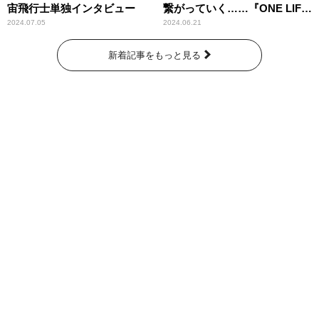
宙飛行士単独インタビュー
繋がっていく……『ONE LIFE
奇跡が繋いだ6000の命』
2024.07.05
2024.06.21
新着記事をもっと見る