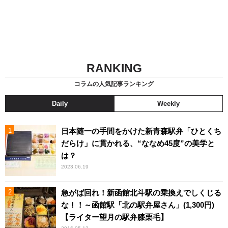
RANKING
コラムの人気記事ランキング
Daily
Weekly
日本随一の手間をかけた新青森駅弁「ひとくち
だらけ」に貫かれる、“ななめ45度”の美学と
は？
2023.06.19
急がば回れ！新函館北斗駅の乗換えでしくじる
な！！～函館駅「北の駅弁屋さん」(1,300円)
【ライター望月の駅弁膝栗毛】