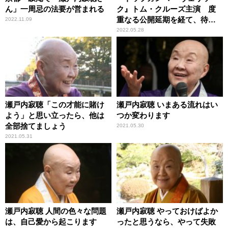
ん」一周忌の法要が営まれる
ク』トム・クルーズ主演 度
重なる公開延期を経て、待望
2022.11.09
のスクリーンへ
2022.05.28
瀬戸内寂聴「この才能に賭け
瀬戸内寂聴 いまある流れはい
よう」と思い立ったら、他は
つか変わります
全部捨てましょう
2021.05.30
2021.05.31
瀬戸内寂聴 人間の色々な問題
瀬戸内寂聴 やっておけばよか
は、自己愛から起こります
ったと思うなら、やって失敗