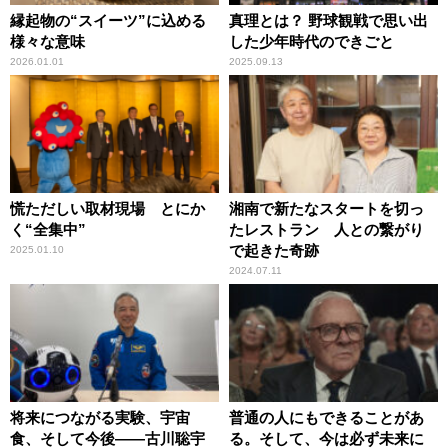
縁起物の“スイーツ”に込める
真理とは？ 野球観戦で思い出
様々な意味
した少年時代のできごと
2026.01.01
2025.09.13
慌ただしい取材現場 とにか
湘南で新たなスタートを切っ
く“全集中”
たレストラン 人との繋がり
で起きた奇跡
2025.01.10
2024.07.11
将来につながる実験、宇宙
普通の人にもできることがあ
食、そして今後――古川聡宇
る。そして、今は必ず未来に