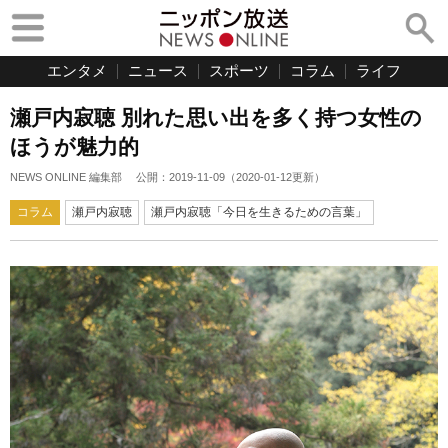
エンタメ
ニュース
スポーツ
コラム
ライフ
瀬戸内寂聴 別れた思い出を多く持つ女性の
ほうが魅力的
NEWS ONLINE 編集部
公開：
2019-11-09
（
2020-01-12
更新）
コラム
瀬戸内寂聴
瀬戸内寂聴「今日を生きるための言葉」