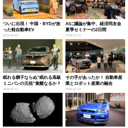
ついに出現！ 中国・BYDが放
AIに議論が集中、経済同友会
った軽自動車EV
夏季セミナーの2日間
2026.08.03
2026.07.23
眠れる獅子ならぬ“眠れる高級
その手があったか！ 自動車産
ミニバンの元祖”覚醒なるか？
業とロボット産業の融合
2026.07.17
2026.07.15