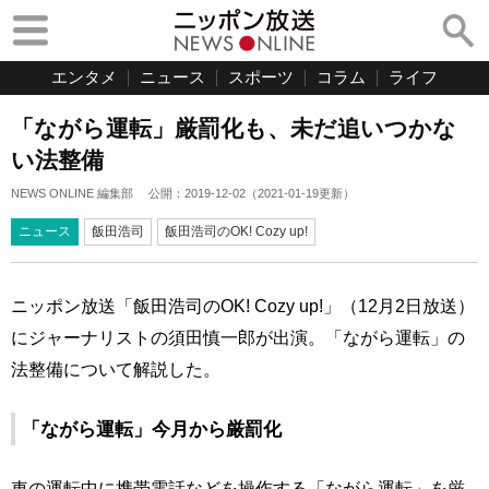
エンタメ
ニュース
スポーツ
コラム
ライフ
「ながら運転」厳罰化も、未だ追いつかな
い法整備
NEWS ONLINE 編集部
公開：
2019-12-02
（
2021-01-19
更新）
ニュース
飯田浩司
飯田浩司のOK! Cozy up!
ニッポン放送「飯田浩司のOK! Cozy up!」（12月2日放送）
にジャーナリストの須田慎一郎が出演。「ながら運転」の
法整備について解説した。
「ながら運転」今月から厳罰化
車の運転中に携帯電話などを操作する「ながら運転」を厳