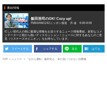
番組情報
飯田浩司のOK! Cozy up!
FM93/AM1242ニッポン放送 月-金 6:00-8:00
忙しい現代人の朝に最適な情報をお送りするニュース情報番組。多彩なコメ
ンテーターと朝から熱いディスカッション！ニュースに対するあなたのご意
見（リスナーズオピニオン）をお待ちしています。
ツイートする
シェアする
送る
はてな
TOP
ニュース
「ながら運転」厳罰化も、未だ追いつかない法整備