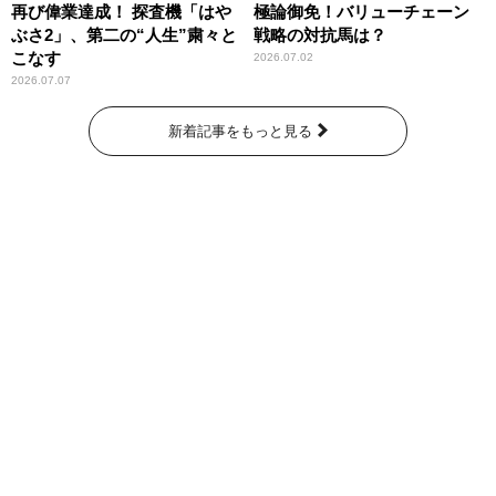
再び偉業達成！ 探査機「はや
極論御免！バリューチェーン
ぶさ2」、第二の“人生”粛々と
戦略の対抗馬は？
こなす
2026.07.02
2026.07.07
新着記事をもっと見る