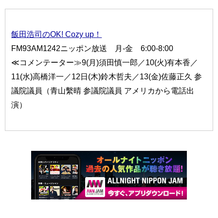
飯田浩司のOK! Cozy up！
FM93AM1242ニッポン放送 月-金 6:00-8:00
≪コメンテーター≫9(月)須田慎一郎／10(火)有本香／
11(水)高橋洋一／12日(木)鈴木哲夫／13(金)佐藤正久 参
議院議員（青山繫晴 参議院議員 アメリカから電話出
演）