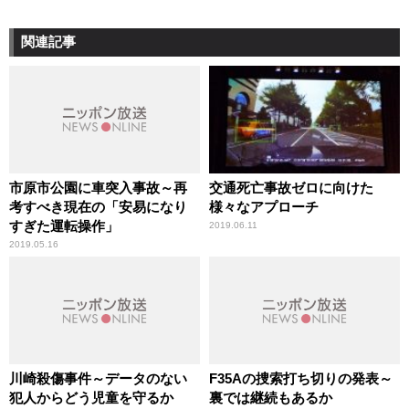
関連記事
市原市公園に車突入事故～再
交通死亡事故ゼロに向けた
考すべき現在の「安易になり
様々なアプローチ
すぎた運転操作」
2019.06.11
2019.05.16
川崎殺傷事件～データのない
F35Aの捜索打ち切りの発表～
犯人からどう児童を守るか
裏では継続もあるか