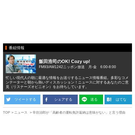
番組情報
飯田浩司のOK! Cozy up!
FM93/AM1242ニッポン放送 月-金 6:00-8:00
忙しい現代人の朝に最適な情報をお送りするニュース情報番組。多彩なコメ
ンテーターと朝から熱いディスカッション！ニュースに対するあなたのご意
見（リスナーズオピニオン）をお待ちしています。
ツイートする
シェアする
送る
はてな
TOP
ニュース
辛坊治郎が「高齢者の運転免許返納は意味がない」と言う理由