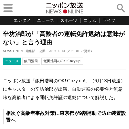
エンタメ
ニュース
スポーツ
コラム
ライフ
辛坊治郎が「高齢者の運転免許返納は意味が
ない」と言う理由
NEWS ONLINE 編集部
公開：
2019-06-13
（
2021-01-22
更新）
ニュース
飯田浩司
飯田浩司のOK! Cozy up!
ニッポン放送「飯田浩司のOK! Cozy up!」（6月13日放送）
にキャスターの辛坊治郎が出演。自動運転の必要性と無意
味な高齢者による運転免許証の返納について解説した。
相次ぐ高齢者事故対策に東京都が9割補助で防止装置設
置へ