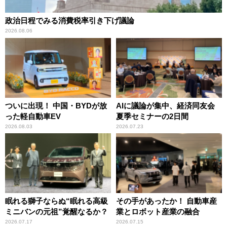
政治日程でみる消費税率引き下げ議論
2026.08.06
ついに出現！ 中国・BYDが放
AIに議論が集中、経済同友会
った軽自動車EV
夏季セミナーの2日間
2026.08.03
2026.07.23
眠れる獅子ならぬ“眠れる高級
その手があったか！ 自動車産
ミニバンの元祖”覚醒なるか？
業とロボット産業の融合
2026.07.17
2026.07.15