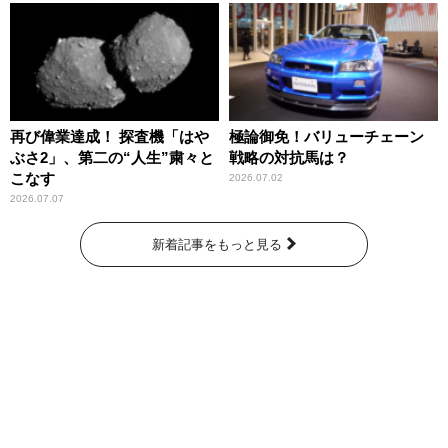
再び偉業達成！ 探査機「はや
極論御免！バリューチェーン
ぶさ2」、第二の“人生”粛々と
戦略の対抗馬は？
こなす
2026.07.02
2026.07.07
新着記事をもっと見る