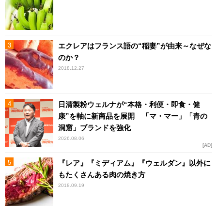
エクレアはフランス語の“稲妻”が由来～なぜな
のか？
2018.12.27
日清製粉ウェルナが“本格・利便・即食・健
康”を軸に新商品を展開 「マ・マー」「青の
洞窟」ブランドを強化
2026.08.06
AD
『レア』『ミディアム』『ウェルダン』以外に
もたくさんある肉の焼き方
2018.09.19