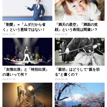
「割愛」＝「ムダだから省
「満天の星空」「満面の笑
く」という意味ではない！
顔」という表現は間違い？
2019.12.03
2019.12.02
「友情出演」と「特別出演」
「親切」はどうして“親を切
の違いって何？
る”と書くの？
2019.07.23
2019.05.29