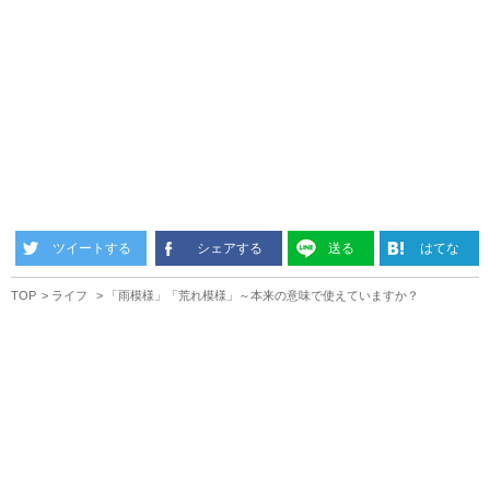
ツイートする
シェアする
送る
はてな
TOP
ライフ
「雨模様」「荒れ模様」～本来の意味で使えていますか？