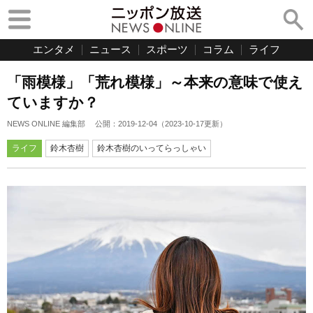
エンタメ
ニュース
スポーツ
コラム
ライフ
「雨模様」「荒れ模様」～本来の意味で使え
ていますか？
NEWS ONLINE 編集部
公開：
2019-12-04
（
2023-10-17
更新）
ライフ
鈴木杏樹
鈴木杏樹のいってらっしゃい