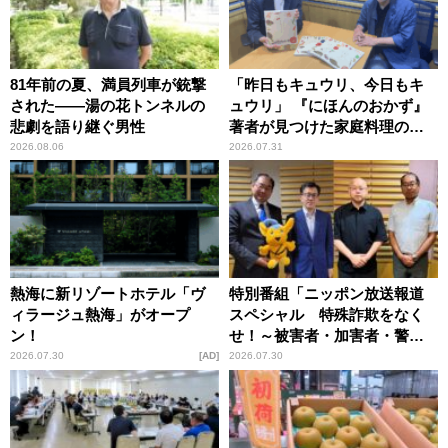
81年前の夏、満員列車が銃撃
「昨日もキュウリ、今日もキ
された――湯の花トンネルの
ュウリ」 『にほんのおかず』
悲劇を語り継ぐ男性
著者が見つけた家庭料理の知
恵
2026.08.06
2026.07.31
熱海に新リゾートホテル「ヴ
特別番組「ニッポン放送報道
ィラージュ熱海」がオープ
スペシャル 特殊詐欺をなく
ン！
せ！～被害者・加害者・警視
庁が語るトクリュウの実態
2026.07.30
AD
2026.07.30
～」放送