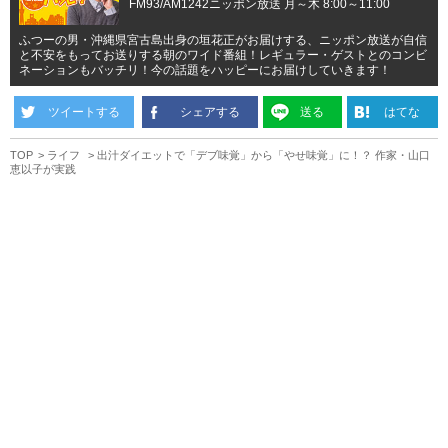
FM93/AM1242ニッポン放送 月～木 8:00～11:00
ふつーの男・沖縄県宮古島出身の垣花正がお届けする、ニッポン放送が自信
と不安をもってお送りする朝のワイド番組！レギュラー・ゲストとのコンビ
ネーションもバッチリ！今の話題をハッピーにお届けしていきます！
ツイートする
シェアする
送る
はてな
TOP
ライフ
出汁ダイエットで「デブ味覚」から「やせ味覚」に！？ 作家・山口
恵以子が実践