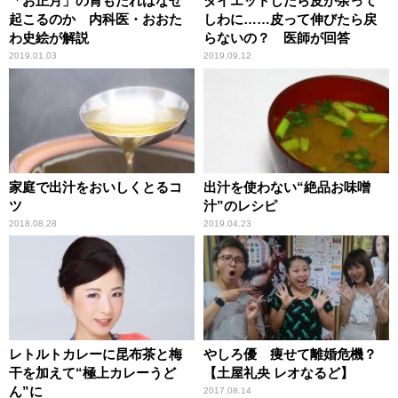
「お正月」の胃もたれはなぜ
ダイエットしたら皮が余って
起こるのか 内科医・おおた
しわに……皮って伸びたら戻
わ史絵が解説
らないの？ 医師が回答
2019.01.03
2019.09.12
家庭で出汁をおいしくとるコ
出汁を使わない“絶品お味噌
ツ
汁”のレシピ
2018.08.28
2019.04.23
レトルトカレーに昆布茶と梅
やしろ優 痩せて離婚危機？
干を加えて“極上カレーうど
【土屋礼央 レオなるど】
ん”に
2017.08.14