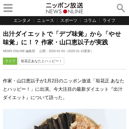
エンタメ
ニュース
スポーツ
コラム
ライフ
出汁ダイエットで「デブ味覚」から「やせ
味覚」に！？ 作家・山口恵以子が実践
NEWS ONLINE 編集部
公開：
2020-01-04
（
2020-01-10
更新）
ライフ
垣花正あなたとハッピー！
作家・山口恵以子が1月2日のニッポン放送「垣花正 あなた
とハッピー！」に出演。今大注目の最新ダイエット『出汁
ダイエット』について語った。