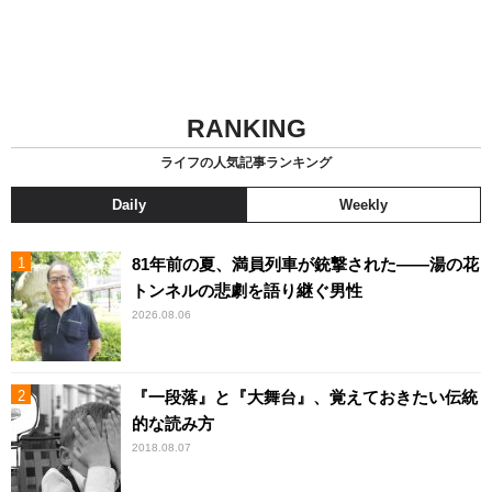
RANKING
ライフの人気記事ランキング
Daily
Weekly
81年前の夏、満員列車が銃撃された――湯の花
トンネルの悲劇を語り継ぐ男性
2026.08.06
『一段落』と『大舞台』、覚えておきたい伝統
的な読み方
2018.08.07