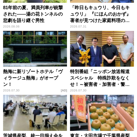
81年前の夏、満員列車が銃撃
「昨日もキュウリ、今日もキ
された――湯の花トンネルの
ュウリ」 『にほんのおかず』
悲劇を語り継ぐ男性
著者が見つけた家庭料理の知
恵
2026.08.06
2026.07.31
熱海に新リゾートホテル「ヴ
特別番組「ニッポン放送報道
ィラージュ熱海」がオープ
スペシャル 特殊詐欺をなく
ン！
せ！～被害者・加害者・警視
庁が語るトクリュウの実態
2026.07.30
AD
2026.07.30
～」放送
茨城県産梨、統一目揃え会を
東京・大田市場で千葉県産梨