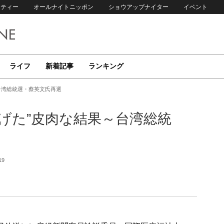
リティー
オールナイトニッポン
ショウアップナイター
イベント
ライフ
新着記事
ランキング
台湾総統選・蔡英文氏再選
げた”皮肉な結果～台湾総統
19