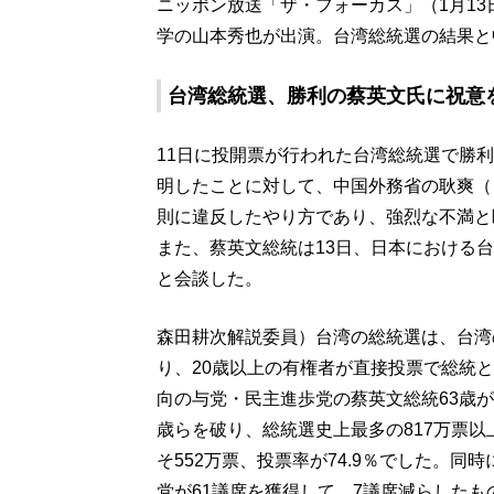
ニッポン放送「ザ・フォーカス」（1月1
学の山本秀也が出演。台湾総統選の結果と
台湾総統選、勝利の蔡英文氏に祝意
11日に投開票が行われた台湾総統選で勝
明したことに対して、中国外務省の耿爽（
則に違反したやり方であり、強烈な不満と
また、蔡英文総統は13日、日本における
と会談した。
森田耕次解説委員）台湾の総統選は、台湾の
り、20歳以上の有権者が直接投票で総統
向の与党・民主進歩党の蔡英文総統63歳
歳らを破り、総統選史上最多の817万票
そ552万票、投票率が74.9％でした。同
党が61議席を獲得して、7議席減らした