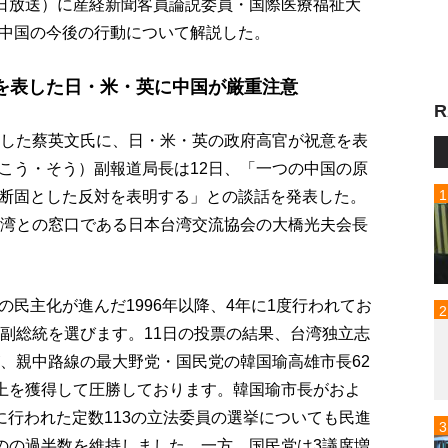
3日放送）に産経新聞客員論説委員・国際医療福祉大
中国の今後の行動について解説した。
を表した日・米・英に中国が厳重注意
R
利した蔡英文氏に、日・米・英の政府高官が祝意を表
こう・そう）副報道局長は12日、「一つの中国の原
断固とした反対を表明する」との談話を発表した。
台湾との窓口である日本台湾交流協会の大橋光夫会長
民主化が進んだ1996年以降、4年に1度行われてお
と副総統を選びます。11日の投票の結果、台湾独立志
が、親中路線の最大野党・国民党の韓国瑜高雄市長62
以上を獲得して圧勝しております。韓国瑜市長がおよ
時に行われた定数113の立法委員の選挙についても民進
ものの過半数を維持しました。一方、国民党は3議席増