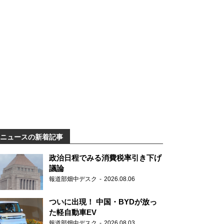
ニュースの新着記事
政治日程でみる消費税率引き下げ
議論
報道部畑中デスク
2026.08.06
ついに出現！ 中国・BYDが放っ
た軽自動車EV
報道部畑中デスク
2026.08.03