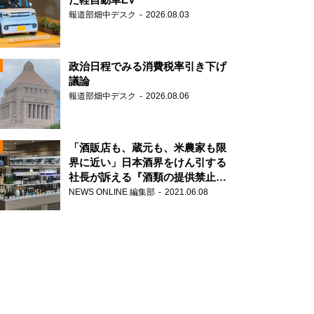
報道部畑中デスク
2026.08.03
政治日程でみる消費税率引き下げ
議論
報道部畑中デスク
2026.08.06
N
「酒販店も、蔵元も、米農家も限
界に近い」日本酒界をけん引する
社長が訴える『酒類の提供禁止』
N
策の大打撃
NEWS ONLINE 編集部
2021.06.08