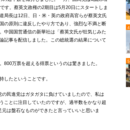
です。蔡英文政権の2期目は5月20日にスタートしま
道局長は12日、日・米・英の政府高官らが蔡英文氏
国の原則に違反したやり方であり、強烈な不満と断
。中国国営通信の新華社は「蔡英文氏が狂気じみた
論記事を配信しました。この総統選の結果について
。800万票を超える得票というのは驚きました。
持したということです。
党の民進党はガタガタに負けていましたので、私は
うことに注目していたのですが、過半数をかなり超
足元は盤石なものができたと言っていいと思いま