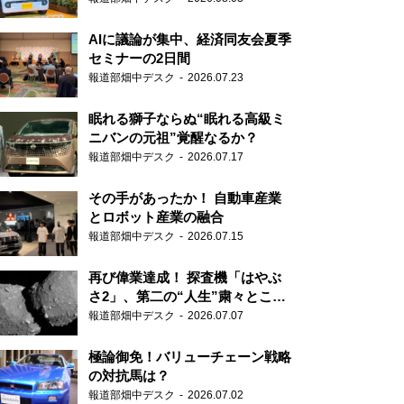
AIに議論が集中、経済同友会夏季
セミナーの2日間
報道部畑中デスク
2026.07.23
眠れる獅子ならぬ“眠れる高級ミ
ニバンの元祖”覚醒なるか？
報道部畑中デスク
2026.07.17
その手があったか！ 自動車産業
とロボット産業の融合
報道部畑中デスク
2026.07.15
再び偉業達成！ 探査機「はやぶ
さ2」、第二の“人生”粛々とこな
す
報道部畑中デスク
2026.07.07
極論御免！バリューチェーン戦略
の対抗馬は？
報道部畑中デスク
2026.07.02