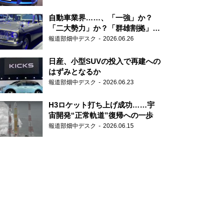
自動車業界……、「一強」か？
「二大勢力」か？「群雄割拠」
か？
報道部畑中デスク
2026.06.26
日産、小型SUVの投入で再建への
はずみとなるか
報道部畑中デスク
2026.06.23
H3ロケット打ち上げ成功……宇
宙開発“正常軌道”復帰への一歩
報道部畑中デスク
2026.06.15