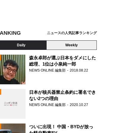
ANKING
ニュースの人気記事ランキング
Daily
Weekly
森永卓郎が選ぶ日本をダメにした
総理、1位は小泉純一郎
NEWS ONLINE 編集部
2018.08.22
N
日本が核兵器禁止条約に署名でき
ない2つの理由
NEWS ONLINE 編集部
2020.10.27
ついに出現！ 中国・BYDが放っ
た軽自動車EV