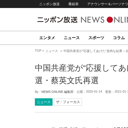
ニッポン放送
番組表
アナウンサー＆パーソナ
エンタメ
ニュース
スポーツ
コラム
TOP
ニュース
中国共産党が“応援してあげた”皮肉な結果～
中国共産党が“応援してあ
選・蔡英文氏再選
2020-01-14
2021-01-
By -
NEWS ONLINE 編集部
公開：
更新：
ニュース
ザ・フォーカス