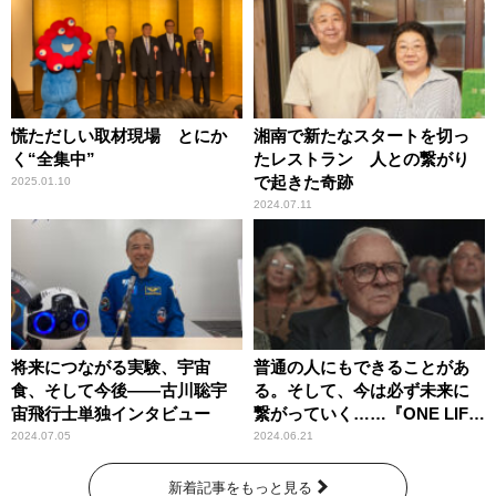
慌ただしい取材現場 とにか
湘南で新たなスタートを切っ
く“全集中”
たレストラン 人との繋がり
で起きた奇跡
2025.01.10
2024.07.11
将来につながる実験、宇宙
普通の人にもできることがあ
食、そして今後――古川聡宇
る。そして、今は必ず未来に
宙飛行士単独インタビュー
繋がっていく……『ONE LIFE
奇跡が繋いだ6000の命』
2024.07.05
2024.06.21
新着記事をもっと見る