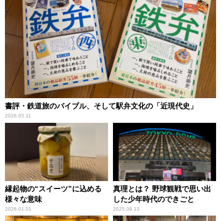
書評・鉄道旅のバイブル、そして駅弁文化の「近現代史」
2026.05.11
縁起物の“スイーツ”に込める
真理とは？ 野球観戦で思い出
様々な意味
した少年時代のできごと
2026.01.01
2025.09.13