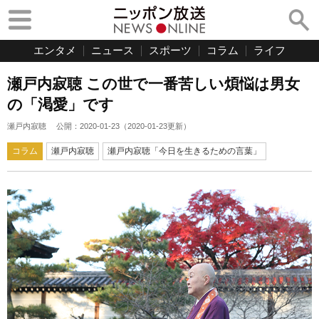
エンタメ
ニュース
スポーツ
コラム
ライフ
瀬戸内寂聴 この世で一番苦しい煩悩は男女
の「渇愛」です
瀬戸内寂聴
公開：
2020-01-23
（
2020-01-23
更新）
コラム
瀬戸内寂聴
瀬戸内寂聴「今日を生きるための言葉」