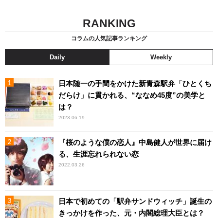
RANKING
コラムの人気記事ランキング
Daily
Weekly
日本随一の手間をかけた新青森駅弁「ひとくち
だらけ」に貫かれる、“ななめ45度”の美学と
は？
2023.06.19
『桜のような僕の恋人』中島健人が世界に届け
る、生涯忘れられない恋
2022.03.26
日本で初めての「駅弁サンドウィッチ」誕生の
きっかけを作った、元・内閣総理大臣とは？