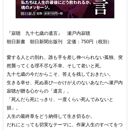
『寂聴 九十七歳の遺言』 瀬戸内寂聴
朝日新書 朝日新聞出版刊 定価：750円（税別）
愛する人との別れ、誰も手を差し伸べられない孤独、突
然襲ってくる理不尽な不幸、そして老いと死。
九十七歳の今だからこそ、答えを残しておきたい。
生きる幸せ、死ぬ喜び—かけがえのないあなたへ瀬戸内
寂聴が贈る心からの「遺言」。
「死んだら死にっきり、一度くらい死んでみないと
損」。
人生の最終章をどう納得して生き切るか。
だれにとっても切実なテーマに、作家人生のすべてをつ