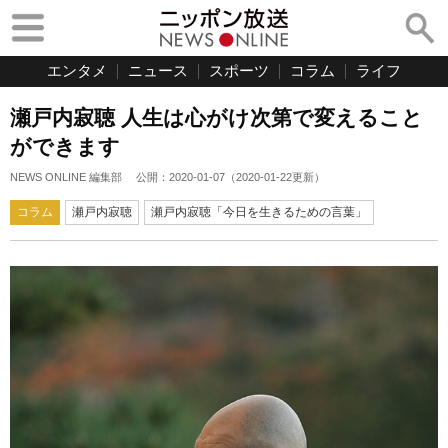
エンタメ
ニュース
スポーツ
コラム
ライフ
瀬戸内寂聴 人生は心がけ次第で変えること
ができます
NEWS ONLINE 編集部
公開：
2020-01-07
（
2020-01-22
更新）
コラム
瀬戸内寂聴
瀬戸内寂聴「今日を生きるための言葉」