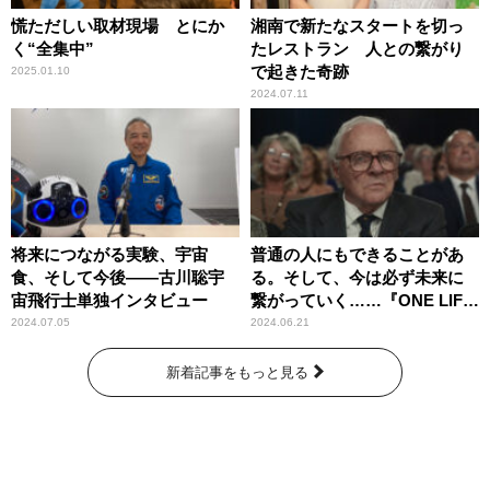
慌ただしい取材現場 とにか
湘南で新たなスタートを切っ
く“全集中”
たレストラン 人との繋がり
で起きた奇跡
2025.01.10
2024.07.11
将来につながる実験、宇宙
普通の人にもできることがあ
食、そして今後――古川聡宇
る。そして、今は必ず未来に
宙飛行士単独インタビュー
繋がっていく……『ONE LIFE
奇跡が繋いだ6000の命』
2024.07.05
2024.06.21
新着記事をもっと見る