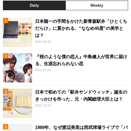
Daily
Weekly
日本随一の手間をかけた新青森駅弁「ひとくち
だらけ」に貫かれる、“ななめ45度”の美学と
は？
2023.06.19
『桜のような僕の恋人』中島健人が世界に届け
る、生涯忘れられない恋
2022.03.26
日本で初めての「駅弁サンドウィッチ」誕生の
きっかけを作った、元・内閣総理大臣とは？
2022.12.16
1989年、なぜ渡辺美里は西武球場ライブで「バ