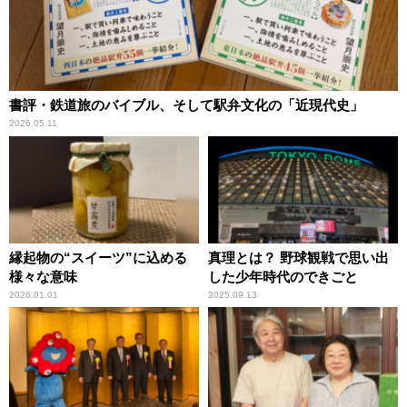
書評・鉄道旅のバイブル、そして駅弁文化の「近現代史」
2026.05.11
縁起物の“スイーツ”に込める
真理とは？ 野球観戦で思い出
様々な意味
した少年時代のできごと
2026.01.01
2025.09.13