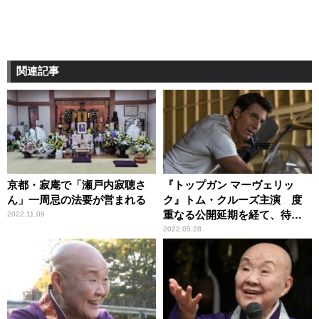
関連記事
京都・寂庵で「瀬戸内寂聴さ
『トップガン マーヴェリッ
ん」一周忌の法要が営まれる
ク』トム・クルーズ主演 度
重なる公開延期を経て、待望
2022.11.09
のスクリーンへ
2022.05.28