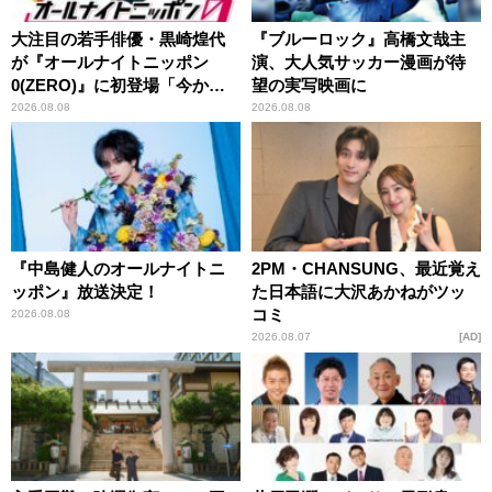
大注目の若手俳優・黒崎煌代
『ブルーロック』高橋文哉主
が『オールナイトニッポン
演、大人気サッカー漫画が待
0(ZERO)』に初登場「今から
望の実写映画に
とてもワクワクしておりま
2026.08.08
2026.08.08
す！」
『中島健人のオールナイトニ
2PM・CHANSUNG、最近覚え
ッポン』放送決定！
た日本語に大沢あかねがツッ
コミ
2026.08.08
2026.08.07
AD