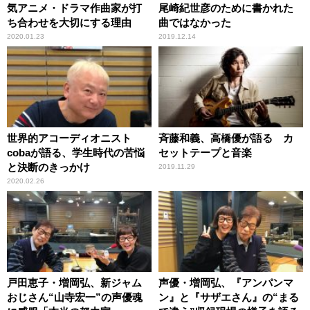
気アニメ・ドラマ作曲家が打
尾崎紀世彦のために書かれた
ち合わせを大切にする理由
曲ではなかった
2020.01.23
2019.12.14
世界的アコーディオニスト
斉藤和義、高橋優が語る カ
cobaが語る、学生時代の苦悩
セットテープと音楽
と決断のきっかけ
2019.11.29
2020.02.26
戸田恵子・増岡弘、新ジャム
声優・増岡弘、『アンパンマ
おじさん“山寺宏一”の声優魂
ン』と『サザエさん』の“まる