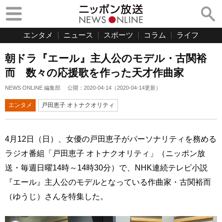
エンタメ
ニュース
スポーツ
コラム
ライフ
朝ドラ『エール』主人公のモデル・古関裕
而 数々の応援歌を作った天才作曲家
NEWS ONLINE 編集部
公開：
2020-04-14
（
2020-04-14
更新）
エンタメ
戸田恵子 オトナクオリティ
4月12日（日）、女優の戸田恵子がパーソナリティを務める
ラジオ番組「戸田恵子 オトナクオリティ」（ニッポン放
送・毎週日曜14時～14時30分）で、NHK連続テレビ小説
『エール』主人公のモデルとなっている作曲家・古関裕而
（ゆうじ）さんを特集した。