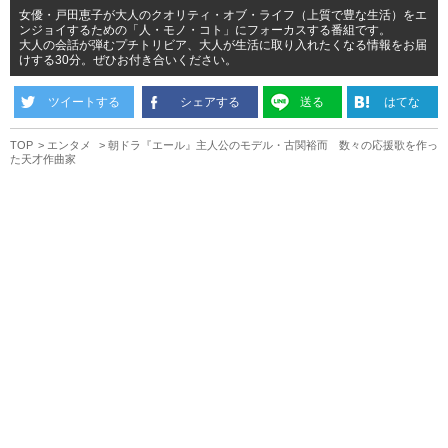
女優・戸田恵子が大人のクオリティ・オブ・ライフ（上質で豊な生活）をエ
ンジョイするための「人・モノ・コト」にフォーカスする番組です。
大人の会話が弾むプチトリビア、大人が生活に取り入れたくなる情報をお届
けする30分。ぜひお付き合いください。
ツイートする
シェアする
送る
はてな
TOP
エンタメ
朝ドラ『エール』主人公のモデル・古関裕而 数々の応援歌を作っ
た天才作曲家