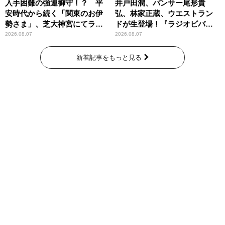
入手困難の強運御守！？ 平
井戸田潤、パンサー尾形貴
安時代から続く「関東のお伊
弘、林家正蔵、ウエストラン
勢さま」、芝大神宮にてラン
ドが生登場！『ラジオビバリ
パンプスが合格祈願！
ー昼ズ』
2026.08.07
2026.08.07
新着記事をもっと見る