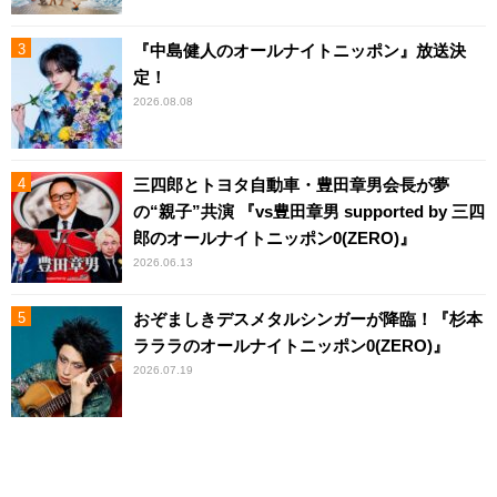
『中島健人のオールナイトニッポン』放送決
定！
2026.08.08
三四郎とトヨタ自動車・豊田章男会長が夢
の“親子”共演 『vs豊田章男 supported by 三四
郎のオールナイトニッポン0(ZERO)』
2026.06.13
おぞましきデスメタルシンガーが降臨！『杉本
ラララのオールナイトニッポン0(ZERO)』
2026.07.19