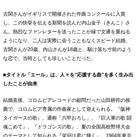
古関さんがイギリスで開催された作曲コンクールに入賞
し、この快挙を伝える新聞を読んだ内山金子（きんこ）さ
ん。熱烈なファンレターを送ったことが縁で文通を重ねる
ようになり、二人は実際に会うこともなくスピード結婚。
古関さんが20歳、内山さんが18歳と、駆け落ち寸前のよう
な恋で、当時としても珍しいことだった。
■タイトル「エール」は、人々を“応援する曲”を多く生み出
したことが由来
結婚直後、コロムビアレコードの顧問だった山田耕筰の推
薦で、コロムビア専属の作曲家として迎えられる。『阪神
タイガースの歌』、通称「六甲おろし」、『巨人軍の歌 闘
魂こめて』、『ドラゴンズの歌』、夏の全国高校野球大会
のテーマとして知られる『栄冠は君に輝く』、1964年東京