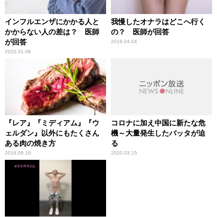
インフルエンザにかかる人と
我慢したオナラはどこへ行く
かからない人の差は？ 医師
の？ 医師が回答
が回答
2019.04.04
2020.01.08
『レア』『ミディアム』『ウ
コロナに加え中国に新たな危
ェルダン』以外にもたくさん
機～大量発生したバッタが迫
ある肉の焼き方
る
2018.09.19
2020.03.15