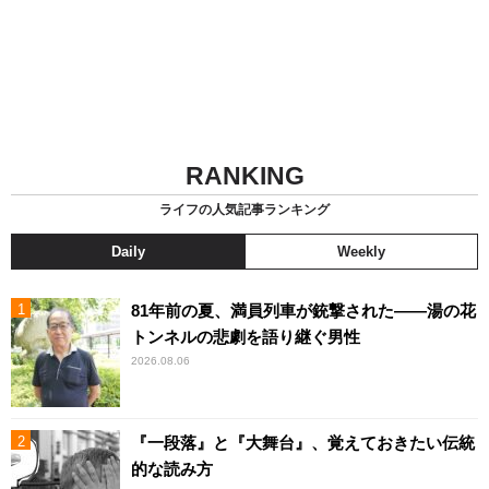
RANKING
ライフの人気記事ランキング
Daily
Weekly
81年前の夏、満員列車が銃撃された――湯の花
トンネルの悲劇を語り継ぐ男性
2026.08.06
『一段落』と『大舞台』、覚えておきたい伝統
的な読み方