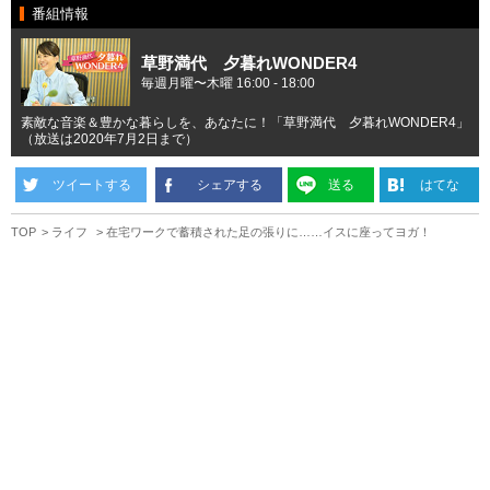
番組情報
草野満代 夕暮れWONDER4
毎週月曜〜木曜 16:00 - 18:00
素敵な音楽＆豊かな暮らしを、あなたに！「草野満代 夕暮れWONDER4」
（放送は2020年7月2日まで）
ツイートする
シェアする
送る
はてな
TOP
ライフ
在宅ワークで蓄積された足の張りに……イスに座ってヨガ！