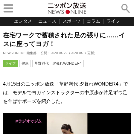
エンタメ
ニュース
スポーツ
コラム
ライフ
在宅ワークで蓄積された足の張りに……イ
スに座ってヨガ！
NEWS ONLINE 編集部
公開：
2020-04-22
（
2020-04-30
更新）
ライフ
健康
草野満代 夕暮れWONDER4
4月15日のニッポン放送「草野満代 夕暮れWONDER4」で
は、モデルでヨガインストラクターの中原歩が片足ずつ足
を伸ばすポーズを紹介した。