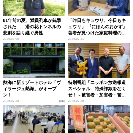
81年前の夏、満員列車が銃撃
「昨日もキュウリ、今日もキ
された――湯の花トンネルの
ュウリ」 『にほんのおかず』
悲劇を語り継ぐ男性
著者が見つけた家庭料理の知
恵
2026.08.06
2026.07.31
熱海に新リゾートホテル「ヴ
特別番組「ニッポン放送報道
ィラージュ熱海」がオープ
スペシャル 特殊詐欺をなく
ン！
せ！～被害者・加害者・警視
庁が語るトクリュウの実態
2026.07.30
AD
2026.07.30
～」放送