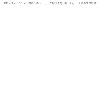
TOP
スポーツ
山本昌氏のセ・リーグ順位予想～6.19いよいよ開幕プロ野球