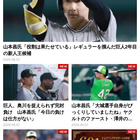
山本昌氏「役割は果たせている」レギュラーを掴んだ巨人2年目
の新人王候補
2026.08.07
NEW
NEW
巨人、奥川を捉えられず完封
山本昌氏「大城選手自身がび
負け 山本昌氏「今日の負け
っくりしていましたね」ヤク
は仕方がない」
ルトのファースト・澤井の判
断を評価
2026.08.07
2026.08.07
NEW
NEW