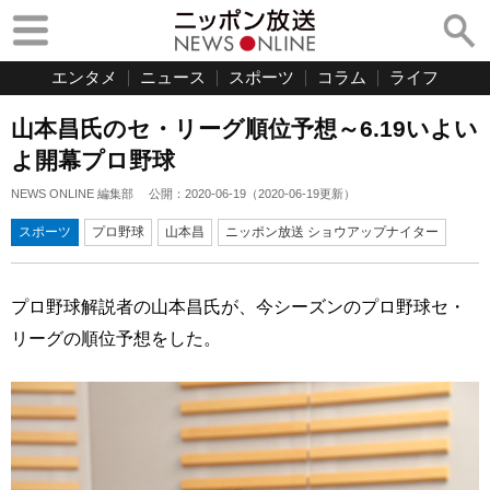
エンタメ
ニュース
スポーツ
コラム
ライフ
山本昌氏のセ・リーグ順位予想～6.19いよい
よ開幕プロ野球
NEWS ONLINE 編集部
公開：
2020-06-19
（
2020-06-19
更新）
スポーツ
プロ野球
山本昌
ニッポン放送 ショウアップナイター
プロ野球解説者の山本昌氏が、今シーズンのプロ野球セ・
リーグの順位予想をした。