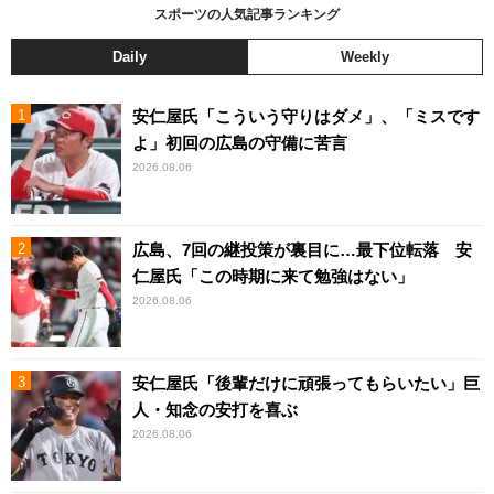
スポーツの人気記事ランキング
Daily
Weekly
安仁屋氏「こういう守りはダメ」、「ミスです
よ」初回の広島の守備に苦言
2026.08.06
広島、7回の継投策が裏目に…最下位転落 安
仁屋氏「この時期に来て勉強はない」
2026.08.06
安仁屋氏「後輩だけに頑張ってもらいたい」巨
人・知念の安打を喜ぶ
2026.08.06