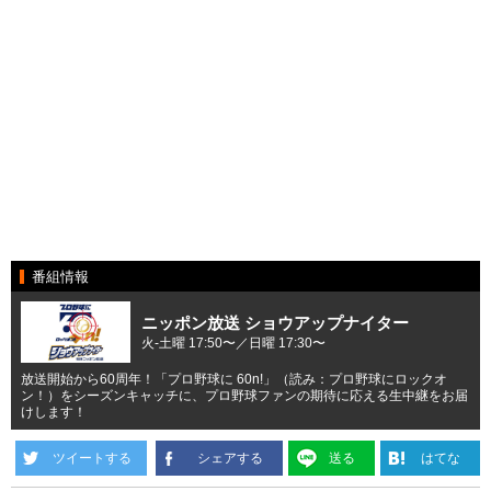
番組情報
ニッポン放送 ショウアップナイター
火-土曜 17:50〜／日曜 17:30〜
放送開始から60周年！「プロ野球に 60n!」（読み：プロ野球にロックオ
ン！）をシーズンキャッチに、プロ野球ファンの期待に応える生中継をお届
けします！
ツイートする
シェアする
送る
はてな