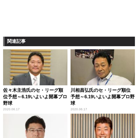
関連記事
佐々木主浩氏のセ・リーグ順
川相昌弘氏のセ・リーグ順位
位予想～6.19いよいよ開幕プロ
予想～6.19いよいよ開幕プロ野
野球
球
2020.06.17
2020.06.17