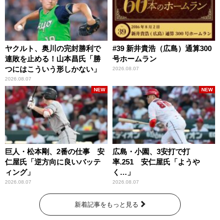
ヤクルト、奥川の完封勝利で
#39 新井貴浩（広島）通算300
連敗を止める！山本昌氏「勝
号ホームラン
つにはこういう形しかない」
2026.08.07
2026.08.07
NEW
NEW
巨人・松本剛、2番の仕事 安
広島・小園、3安打で打
仁屋氏「逆方向に良いバッテ
率.251 安仁屋氏「ようや
ィング」
く…」
2026.08.07
2026.08.07
新着記事をもっと見る