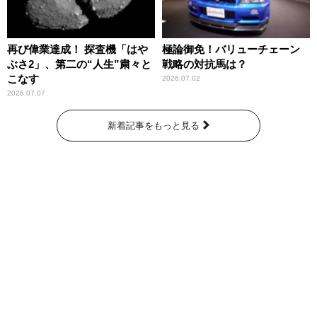
再び偉業達成！ 探査機「はや
極論御免！バリューチェーン
ぶさ2」、第二の“人生”粛々と
戦略の対抗馬は？
こなす
2026.07.02
2026.07.07
新着記事をもっと見る