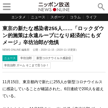
エンタメ
ニュース
スポーツ
コラム
ライフ
東京の新たな感染者255人……「ロックダウ
ン的施策は永遠ループになり経済的にもダ
メージ」辛坊治郎が危惧
NEWS ONLINE 編集部
公開：
2020-11-15
（
2020-11-15
更新）
ニュース
辛坊治郎
新型コロナウイルス感染症
辛坊治郎 ズーム そこまで言うか！
11月15日、東京都内で新たに255人が新型コロナウイルス
に感染していることが確認された。6日連続で200人を超え
ている。