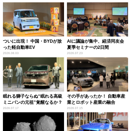
ついに出現！ 中国・BYDが放
AIに議論が集中、経済同友会
った軽自動車EV
夏季セミナーの2日間
2026.08.03
2026.07.23
眠れる獅子ならぬ“眠れる高級
その手があったか！ 自動車産
ミニバンの元祖”覚醒なるか？
業とロボット産業の融合
2026.07.17
2026.07.15