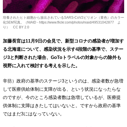
培養されたヒト細胞から放出されているSARS-CoV2ビリオン（黄色）のカラー
化SEM写真。（NIAID - https://www.flickr.com/photos/niaid/49531042877 よ
り） CC BY 2.0
加藤長官は11月9日の会見で、新型コロナの感染者が増加す
る北海道について、感染状況を示す4段階の基準で、ステー
ジ3と判断された場合、GoToトラベルの対象からの除外も
視野に入れて検討する考えを示した。
辛坊）政府の基準のステージ3というのは、感染者数が急増
して医療供給体制に支障が出る、という状況になったらな
のですが、今のところ感染者数は急増しているが、医療提
供体制に支障はきたしてはいないと。ですから政府の基準
ではまだ3にはなっていない。