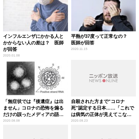
インフルエンザにかかる人と
平熱が37度って正常なの？
かからない人の差は？ 医師
医師が回答
が回答
2020.11.15
2020.01.08
「無症状では『後遺症』は出
自殺された方まで“コロナ
ません」コロナの恐怖を煽る
死”認定する日本……「これで
だけの誤ったメディアの語法
は病気の正体が見えてこな
に辛坊治郎が異議
い」辛坊治郎が苦言
2020.08.08
2020.09.23