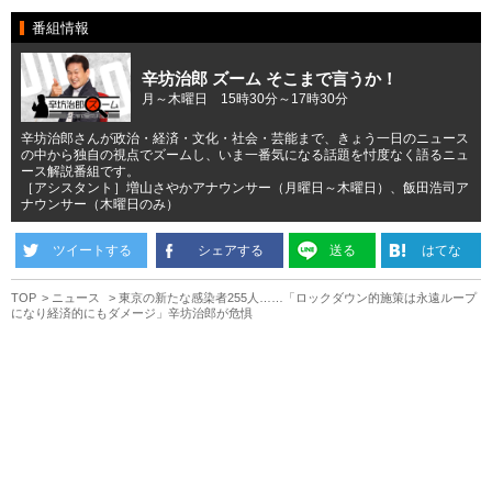
番組情報
辛坊治郎 ズーム そこまで言うか！
月～木曜日 15時30分～17時30分
辛坊治郎さんが政治・経済・文化・社会・芸能まで、きょう一日のニュース
の中から独自の視点でズームし、いま一番気になる話題を忖度なく語るニュ
ース解説番組です。
［アシスタント］増山さやかアナウンサー（月曜日～木曜日）、飯田浩司ア
ナウンサー（木曜日のみ）
ツイートする
シェアする
送る
はてな
TOP
ニュース
東京の新たな感染者255人……「ロックダウン的施策は永遠ループ
になり経済的にもダメージ」辛坊治郎が危惧