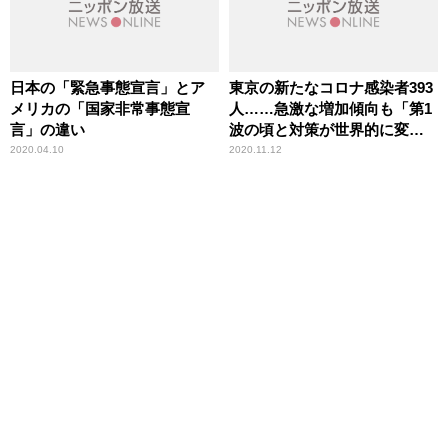
日本の「緊急事態宣言」とア
東京の新たなコロナ感染者393
メリカの「国家非常事態宣
人……急激な増加傾向も「第1
言」の違い
波の頃と対策が世界的に変わ
らない」その政治的な原因を
2020.04.10
2020.11.12
辛坊治郎が解説