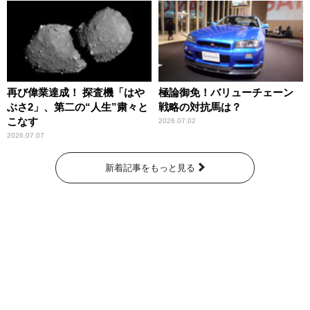
再び偉業達成！ 探査機「はや
極論御免！バリューチェーン
ぶさ2」、第二の“人生”粛々と
戦略の対抗馬は？
こなす
2026.07.02
2026.07.07
新着記事をもっと見る