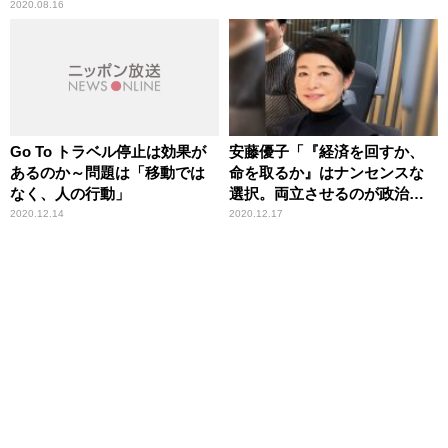
2020.08.16
Go To トラベル停止は効果が
安藤優子「『経済を回すか、
あるのか～問題は「移動では
命を取るか』はナンセンスな
なく、人の行動」
選択。両立させるのが政治」
『GoTo』全国一律停止受けて
2020.12.14
2020.12.17
持論