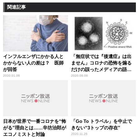
関連記事
インフルエンザにかかる人と
「無症状では『後遺症』は出
かからない人の差は？ 医師
ません」コロナの恐怖を煽る
が回答
だけの誤ったメディアの語法
に辛坊治郎が異議
2020.01.08
2020.08.08
日本が世界で一番コロナを“怖
「Go To トラベル」を中止で
がる”理由とは……辛坊治郎が
きない“3トップの存在”
エコノミストと対論
2020.11.26