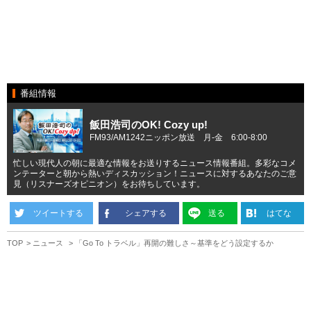
番組情報
飯田浩司のOK! Cozy up!
FM93/AM1242ニッポン放送 月-金 6:00-8:00
忙しい現代人の朝に最適な情報をお送りするニュース情報番組。多彩なコメ
ンテーターと朝から熱いディスカッション！ニュースに対するあなたのご意
見（リスナーズオピニオン）をお待ちしています。
ツイートする
シェアする
送る
はてな
TOP
ニュース
「Go To トラベル」再開の難しさ～基準をどう設定するか