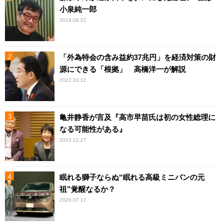
小泉純一郎
2018.08.22
「外為特会の含み益約37兆円」を経済対策の財
源にできる「根拠」 高橋洋一が解説
2022.10.12
亀井静香が言及『高市早苗氏は初の女性総理に
なる可能性がある』
2023.12.27
眠れる獅子ならぬ“眠れる高級ミニバンの元
祖”覚醒なるか？
2026.07.17