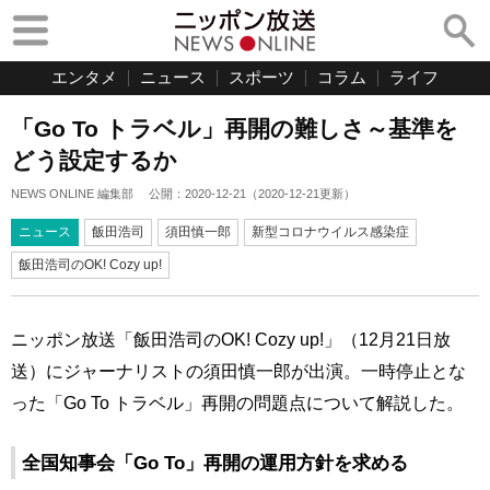
エンタメ
ニュース
スポーツ
コラム
ライフ
「Go To トラベル」再開の難しさ～基準を
どう設定するか
NEWS ONLINE 編集部
公開：
2020-12-21
（
2020-12-21
更新）
ニュース
飯田浩司
須田慎一郎
新型コロナウイルス感染症
飯田浩司のOK! Cozy up!
ニッポン放送「飯田浩司のOK! Cozy up!」（12月21日放
送）にジャーナリストの須田慎一郎が出演。一時停止とな
った「Go To トラベル」再開の問題点について解説した。
全国知事会「Go To」再開の運用方針を求める