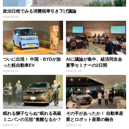
政治日程でみる消費税率引き下げ議論
2026.08.06
ついに出現！ 中国・BYDが放
AIに議論が集中、経済同友会
った軽自動車EV
夏季セミナーの2日間
2026.08.03
2026.07.23
眠れる獅子ならぬ“眠れる高級
その手があったか！ 自動車産
ミニバンの元祖”覚醒なるか？
業とロボット産業の融合
2026.07.17
2026.07.15