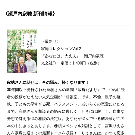
《瀬戸内寂聴 新刊情報》
〈最新刊〉
寂庵コレクションVol.2
『あなたは、大丈夫』 瀬戸内寂聴
光文社刊 定価：1,400円（税別）
寂聴さんに話せば、その悩み、軽くなります！
30年間以上発行された寂聴さんの新聞『寂庵だより』で、つねに読
者の投稿がたえない人気企画が「相談室」です。不倫、親子の確
執、子どもの早すぎる死、ハラスメント、老いらくの恋愛にいたる
まで、寂聴さんが相談者の悩みに優しく、ときには厳しく、自由な
発想で答える悩み相談の決定版。あなたが悩んでいる解決策がこの
本の中にきっとあります。巻頭スペシャル対談として、宮沢りえさ
んを寂庵に迎えての最新トークを収録！ りえさんは、かつて恋多