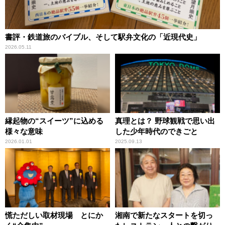
書評・鉄道旅のバイブル、そして駅弁文化の「近現代史」
2026.05.11
縁起物の“スイーツ”に込める
真理とは？ 野球観戦で思い出
様々な意味
した少年時代のできごと
2026.01.01
2025.09.13
慌ただしい取材現場 とにか
湘南で新たなスタートを切っ