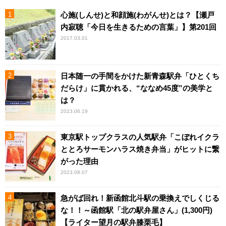
心施(しんせ)と和顔施(わがんせ)とは？【瀬戸
内寂聴「今日を生きるための言葉」】第201回
2017.03.01
日本随一の手間をかけた新青森駅弁「ひとくち
だらけ」に貫かれる、“ななめ45度”の美学と
は？
2023.06.19
東京駅トップクラスの人気駅弁「こぼれイクラ
ととろサーモンハラス焼き弁当」がヒットに繋
がった理由
2023.08.07
急がば回れ！新函館北斗駅の乗換えでしくじる
な！！～函館駅「北の駅弁屋さん」(1,300円)
【ライター望月の駅弁膝栗毛】