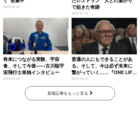
く“全集中”
たレストラン 人との繋がり
で起きた奇跡
2025.01.10
2024.07.11
将来につながる実験、宇宙
普通の人にもできることがあ
食、そして今後――古川聡宇
る。そして、今は必ず未来に
宙飛行士単独インタビュー
繋がっていく……『ONE LIFE
奇跡が繋いだ6000の命』
2024.07.05
2024.06.21
新着記事をもっと見る