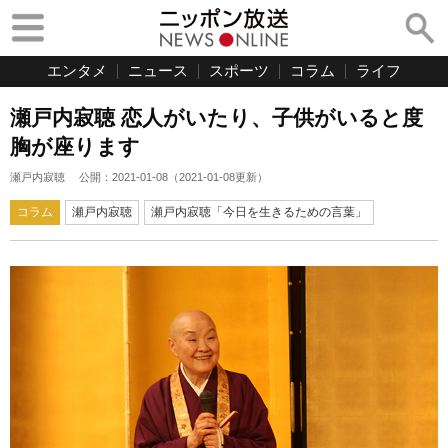
エンタメ
ニュース
スポーツ
コラム
ライフ
瀬戸内寂聴 恋人がいたり、子供がいると度
胸が座ります
瀬戸内寂聴
公開：
2021-01-08
（
2021-01-08
更新）
コラム
瀬戸内寂聴
瀬戸内寂聴「今日を生きるための言葉」