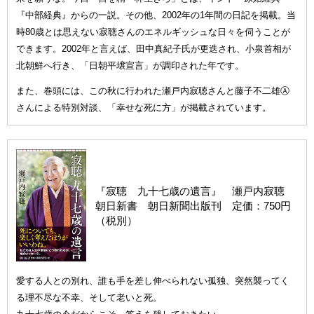
『中部経典』からの一説。その他、2002年の1年間の日記を掲載。当
時80歳とは思えない寂聴さんのエネルギッシュな日々を伺うことが
できます。2002年と言えば、田中真紀子氏が更迭され、小泉首相が
北朝鮮へ行き、「日朝平壌宣言」が調印された年です。
また、巻頭には、この秋に行われた瀬戸内寂聴さんと藤子不二雄Ⓐ
さんによる特別対談、「幸せな死に方」が掲載されています。
『寂聴 九十七歳の遺言』 瀬戸内寂聴
朝日新書 朝日新聞出版刊 定価：750円
（税別）
愛する人との別れ、誰も手を差し伸べられない孤独、突然襲ってく
る理不尽な不幸、そして老いと死。