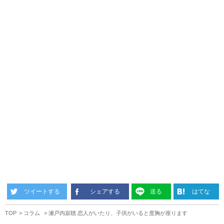
ツイートする
シェアする
送る
はてな
TOP
コラム
瀬戸内寂聴 恋人がいたり、子供がいると度胸が座ります