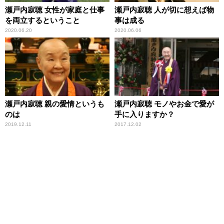
瀬戸内寂聴 女性が家庭と仕事
瀬戸内寂聴 人が切に想えば物
を両立するということ
事は成る
2020.06.20
2020.06.06
瀬戸内寂聴 親の愛情というも
瀬戸内寂聴 モノやお金で愛が
のは
手に入りますか？
2019.12.11
2017.12.02