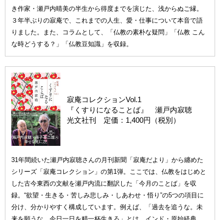
き作家・瀬戸内晴美の半生から得度までを演じた、浅からぬご縁。
３年半ぶりの寂庵で、これまでの人生、愛・仕事について本音で語
りました。また、コラムとして、「仏教の素朴な疑問」「仏教 こん
な時どうする？」「仏教豆知識」を収録。
寂庵コレクションVol.1
『くすりになることば』 瀬戸内寂聴
光文社刊 定価：1,400円（税別）
31年間続いた瀬戸内寂聴さんの月刊新聞「寂庵だより」から纏めた
シリーズ「寂庵コレクション」の第1弾。ここでは、仏教をはじめと
した古今東西の文献を瀬戸内流に翻訳した「今月のことば」を収
録。“欲望・生きる・苦しみ悲しみ・しあわせ・悟り”の5つの項目に
分け、分かりやすく構成しています。例えば、「過去を追うな。未
来を願うな。今日一日を精一杯生きろ」とは、インド・原始経典