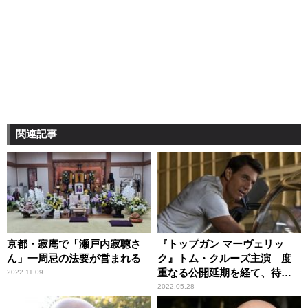
関連記事
京都・寂庵で「瀬戸内寂聴さ
『トップガン マーヴェリッ
ん」一周忌の法要が営まれる
ク』トム・クルーズ主演 度
重なる公開延期を経て、待望
2022.11.09
のスクリーンへ
2022.05.28