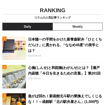
RANKING
コラムの人気記事ランキング
Daily
Weekly
日本随一の手間をかけた新青森駅弁「ひとくち
だらけ」に貫かれる、“ななめ45度”の美学と
は？
2023.06.19
心施(しんせ)と和顔施(わがんせ)とは？【瀬戸
内寂聴「今日を生きるための言葉」】第201回
2017.03.01
急がば回れ！新函館北斗駅の乗換えでしくじる
な！！～函館駅「北の駅弁屋さん」(1,300円)