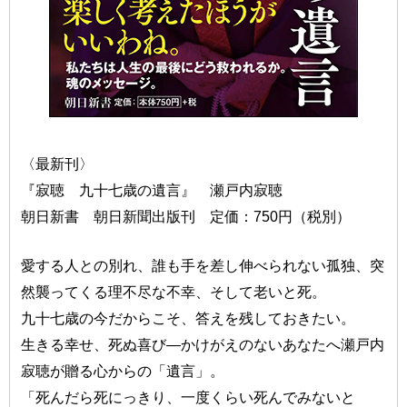
〈最新刊〉
『寂聴 九十七歳の遺言』 瀬戸内寂聴
朝日新書 朝日新聞出版刊 定価：750円（税別）
愛する人との別れ、誰も手を差し伸べられない孤独、突
然襲ってくる理不尽な不幸、そして老いと死。
九十七歳の今だからこそ、答えを残しておきたい。
生きる幸せ、死ぬ喜び—かけがえのないあなたへ瀬戸内
寂聴が贈る心からの「遺言」。
「死んだら死にっきり、一度くらい死んでみないと