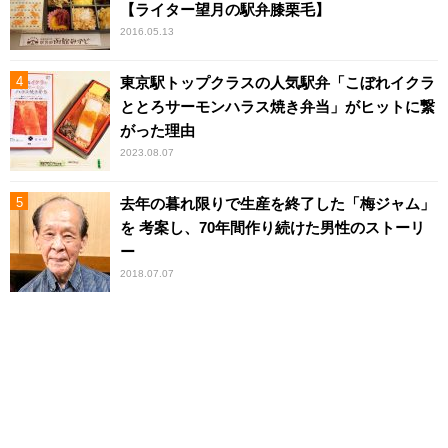
【ライター望月の駅弁膝栗毛】
2016.05.13
東京駅トップクラスの人気駅弁「こぼれイクラ
ととろサーモンハラス焼き弁当」がヒットに繋
がった理由
2023.08.07
去年の暮れ限りで生産を終了した「梅ジャム」
を 考案し、70年間作り続けた男性のストーリ
ー
2018.07.07