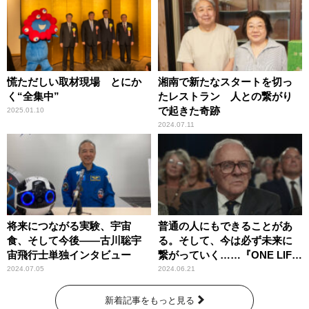
慌ただしい取材現場 とにか
湘南で新たなスタートを切っ
く“全集中”
たレストラン 人との繋がり
で起きた奇跡
2025.01.10
2024.07.11
将来につながる実験、宇宙
普通の人にもできることがあ
食、そして今後――古川聡宇
る。そして、今は必ず未来に
宙飛行士単独インタビュー
繋がっていく……『ONE LIFE
奇跡が繋いだ6000の命』
2024.07.05
2024.06.21
新着記事をもっと見る