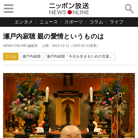
エンタメ
ニュース
スポーツ
コラム
ライフ
瀬戸内寂聴 親の愛情というものは
NEWS ONLINE 編集部
公開：
2019-12-11
（
2020-01-12
更新）
コラム
瀬戸内寂聴
瀬戸内寂聴「今日を生きるための言葉」