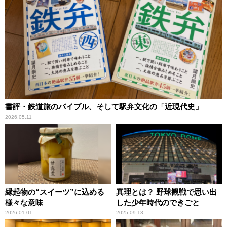
書評・鉄道旅のバイブル、そして駅弁文化の「近現代史」
2026.05.11
縁起物の“スイーツ”に込める
真理とは？ 野球観戦で思い出
様々な意味
した少年時代のできごと
2026.01.01
2025.09.13