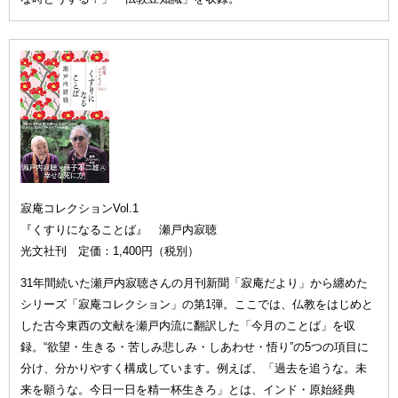
寂庵コレクションVol.1
『くすりになることば』 瀬戸内寂聴
光文社刊 定価：1,400円（税別）
31年間続いた瀬戸内寂聴さんの月刊新聞「寂庵だより」から纏めた
シリーズ「寂庵コレクション」の第1弾。ここでは、仏教をはじめと
した古今東西の文献を瀬戸内流に翻訳した「今月のことば」を収
録。“欲望・生きる・苦しみ悲しみ・しあわせ・悟り”の5つの項目に
分け、分かりやすく構成しています。例えば、「過去を追うな。未
来を願うな。今日一日を精一杯生きろ」とは、インド・原始経典