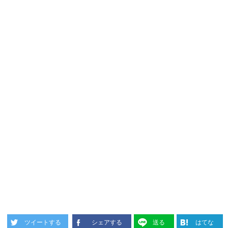
ツイートする
シェアする
送る
はてな