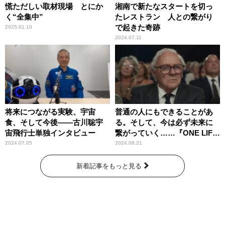
慌ただしい取材現場 とにか
湘南で新たなスタートを切っ
く“全集中”
たレストラン 人との繋がり
で起きた奇跡
2025.01.10
2024.07.11
将来につながる実験、宇宙
普通の人にもできることがあ
食、そして今後――古川聡宇
る。そして、今は必ず未来に
宙飛行士単独インタビュー
繋がっていく……『ONE LIFE
奇跡が繋いだ6000の命』
2024.07.05
2024.06.21
新着記事をもっと見る