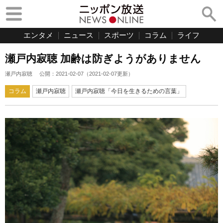
エンタメ
ニュース
スポーツ
コラム
ライフ
瀬戸内寂聴 加齢は防ぎようがありません
瀬戸内寂聴
公開：
2021-02-07
（
2021-02-07
更新）
コラム
瀬戸内寂聴
瀬戸内寂聴「今日を生きるための言葉」