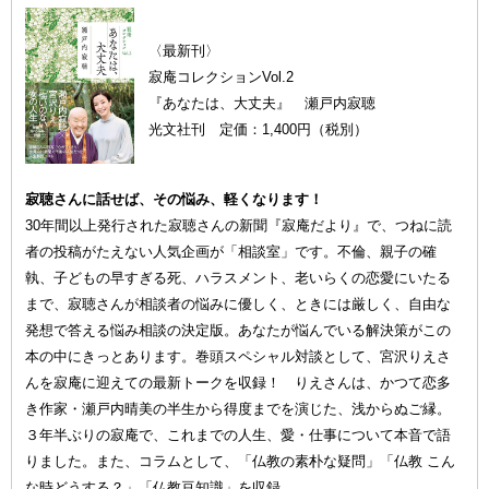
〈最新刊〉
寂庵コレクションVol.2
『あなたは、大丈夫』 瀬戸内寂聴
光文社刊 定価：1,400円（税別）
寂聴さんに話せば、その悩み、軽くなります！
30年間以上発行された寂聴さんの新聞『寂庵だより』で、つねに読
者の投稿がたえない人気企画が「相談室」です。不倫、親子の確
執、子どもの早すぎる死、ハラスメント、老いらくの恋愛にいたる
まで、寂聴さんが相談者の悩みに優しく、ときには厳しく、自由な
発想で答える悩み相談の決定版。あなたが悩んでいる解決策がこの
本の中にきっとあります。巻頭スペシャル対談として、宮沢りえさ
んを寂庵に迎えての最新トークを収録！ りえさんは、かつて恋多
き作家・瀬戸内晴美の半生から得度までを演じた、浅からぬご縁。
３年半ぶりの寂庵で、これまでの人生、愛・仕事について本音で語
りました。また、コラムとして、「仏教の素朴な疑問」「仏教 こん
な時どうする？」「仏教豆知識」を収録。