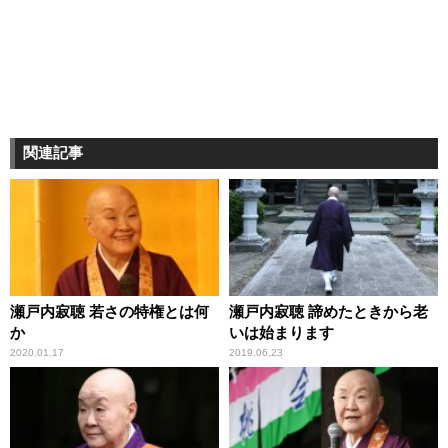
関連記事
瀬戸内寂聴 若さの特権とは何
瀬戸内寂聴 諦めたときから老
か
いは始まります
2020.01.17
2019.06.23