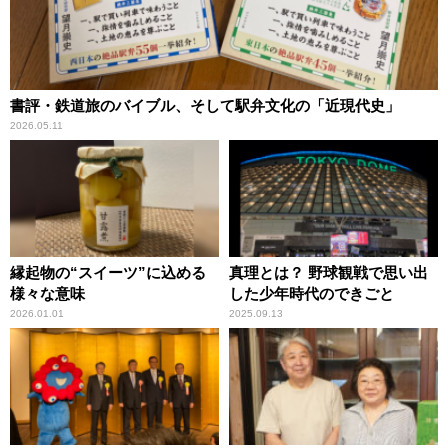
書評・鉄道旅のバイブル、そして駅弁文化の「近現代史」
2026.05.11
縁起物の“スイーツ”に込める
真理とは？ 野球観戦で思い出
様々な意味
した少年時代のできごと
2026.01.01
2025.09.13