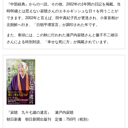
『中部経典』からの一説。その他、2002年の1年間の日記を掲載。当
時80歳とは思えない寂聴さんのエネルギッシュな日々を伺うことが
できます。2002年と言えば、田中真紀子氏が更迭され、小泉首相が
北朝鮮へ行き、「日朝平壌宣言」が調印された年です。
また、巻頭には、この秋に行われた瀬戸内寂聴さんと藤子不二雄Ⓐ
さんによる特別対談、「幸せな死に方」が掲載されています。
『寂聴 九十七歳の遺言』 瀬戸内寂聴
朝日新書 朝日新聞出版刊 定価：750円（税別）