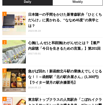
Daily
Weekly
日本随一の手間をかけた新青森駅弁「ひとくち
だらけ」に貫かれる、“ななめ45度”の美学と
は？
2023.06.19
心施(しんせ)と和顔施(わがんせ)とは？【瀬戸
内寂聴「今日を生きるための言葉」】第201回
2017.03.01
急がば回れ！新函館北斗駅の乗換えでしくじる
な！！～函館駅「北の駅弁屋さん」(1,300円)
【ライター望月の駅弁膝栗毛】
2016.05.13
東京駅トップクラスの人気駅弁「こぼれイクラ