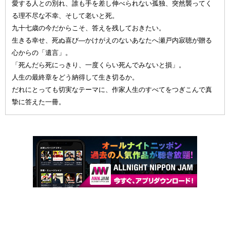
愛する人との別れ、誰も手を差し伸べられない孤独、突然襲ってく
る理不尽な不幸、そして老いと死。
九十七歳の今だからこそ、答えを残しておきたい。
生きる幸せ、死ぬ喜び—かけがえのないあなたへ瀬戸内寂聴が贈る
心からの「遺言」。
「死んだら死にっきり、一度くらい死んでみないと損」。
人生の最終章をどう納得して生き切るか。
だれにとっても切実なテーマに、作家人生のすべてをつぎこんで真
摯に答えた一冊。