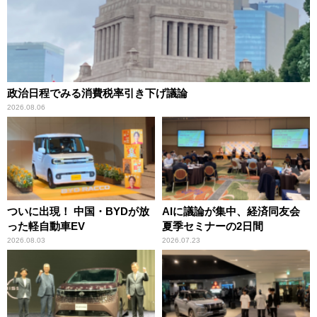
政治日程でみる消費税率引き下げ議論
2026.08.06
ついに出現！ 中国・BYDが放
AIに議論が集中、経済同友会
った軽自動車EV
夏季セミナーの2日間
2026.08.03
2026.07.23