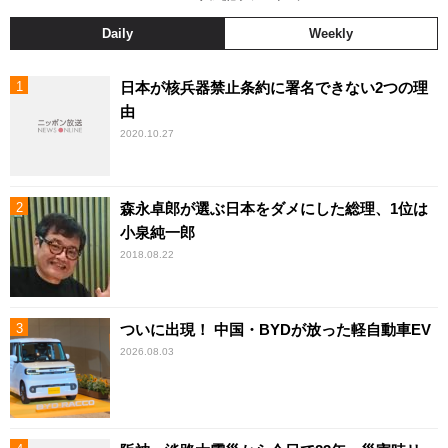
Daily
Weekly
日本が核兵器禁止条約に署名できない2つの理
由
2020.10.27
森永卓郎が選ぶ日本をダメにした総理、1位は
小泉純一郎
2018.08.22
ついに出現！ 中国・BYDが放った軽自動車EV
2026.08.03