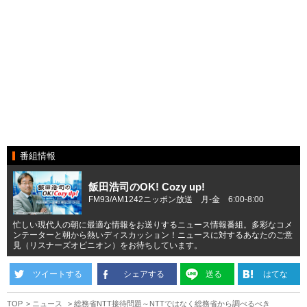
番組情報
飯田浩司のOK! Cozy up!
FM93/AM1242ニッポン放送 月-金 6:00-8:00
忙しい現代人の朝に最適な情報をお送りするニュース情報番組。多彩なコメ
ンテーターと朝から熱いディスカッション！ニュースに対するあなたのご意
見（リスナーズオピニオン）をお待ちしています。
ツイートする
シェアする
送る
はてな
TOP
ニュース
総務省NTT接待問題～NTTではなく総務省から調べるべき