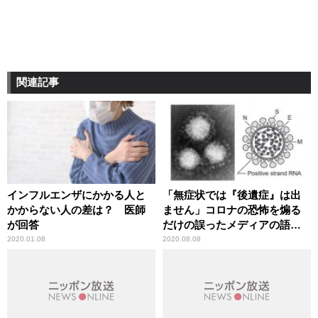
関連記事
インフルエンザにかかる人と
「無症状では『後遺症』は出
かからない人の差は？ 医師
ません」コロナの恐怖を煽る
が回答
だけの誤ったメディアの語法
に辛坊治郎が異議
2020.01.08
2020.08.08