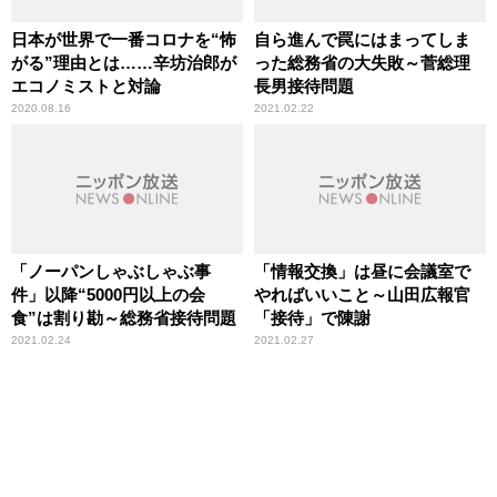
日本が世界で一番コロナを“怖
自ら進んで罠にはまってしま
がる”理由とは……辛坊治郎が
った総務省の大失敗～菅総理
エコノミストと対論
長男接待問題
2020.08.16
2021.02.22
「ノーパンしゃぶしゃぶ事
「情報交換」は昼に会議室で
件」以降“5000円以上の会
やればいいこと～山田広報官
食”は割り勘～総務省接待問題
「接待」で陳謝
2021.02.24
2021.02.27