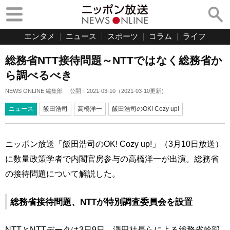
エンタメ
ニュース
スポーツ
コラム
ライフ
総務省NTT接待問題～NTTではなく総務省か
ら調べるべき
NEWS ONLINE 編集部
公開：
2021-03-10
（
2021-03-10
更新）
ニュース
飯田浩司
高橋洋一
飯田浩司のOK! Cozy up!
ニッポン放送「飯田浩司のOK! Cozy up!」（3月10日放送）
に数量政策学者で内閣官房参与の高橋洋一が出演。総務省
の接待問題について解説した。
総務省接待問題、NTTが特別調査委員会を設置
NTTとNTTデータは3日9日、澤田社長らによる総務省幹部