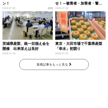
ン！
せ！～被害者・加害者・警視
庁が語るトクリュウの実態
2026.07.30
AD
2026.07.30
～」放送
茨城県産梨、統一目揃え会を
東京・大田市場で千葉県産梨
開催 出来栄えは良好
「幸水」初競り
2026.07.29
2026.07.25
新着記事をもっと見る