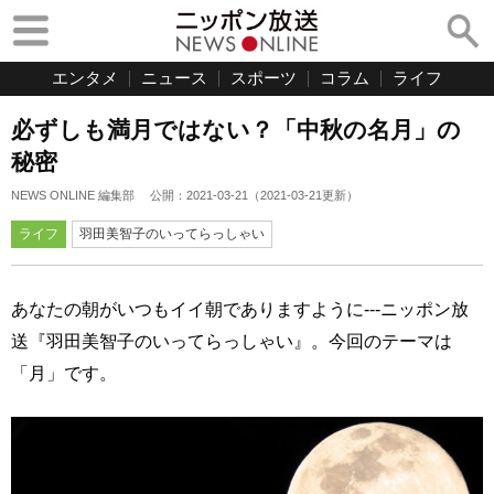
エンタメ
ニュース
スポーツ
コラム
ライフ
必ずしも満月ではない？「中秋の名月」の
秘密
NEWS ONLINE 編集部
公開：
2021-03-21
（
2021-03-21
更新）
ライフ
羽田美智子のいってらっしゃい
あなたの朝がいつもイイ朝でありますように---ニッポン放
送『羽田美智子のいってらっしゃい』。今回のテーマは
「月」です。