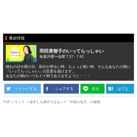
番組情報
羽田美智子のいってらっしゃい
毎週月曜〜金曜 7:37 - 7:42
晴れの日や雨の日、気分が明るい時、ちょっと暗い時、そんなあなたの朝に
『いってらっしゃい』の言葉を届けます。
あなたの朝がいつもイイ朝でありますように・・・
ツイートする
シェアする
送る
はてな
TOP
ライフ
必ずしも満月ではない？「中秋の名月」の秘密