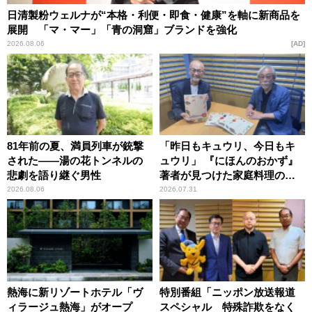
日清製粉ウェルナが“本格・利便・即食・健康”を軸に新商品を
展開 「マ・マー」「青の洞窟」ブランドを強化
2026.08.06
AD
81年前の夏、満員列車が銃撃
「昨日もキュウリ、今日もキ
された――湯の花トンネルの
ュウリ」 『にほんのおかず』
悲劇を語り継ぐ男性
著者が見つけた家庭料理の知
恵
2026.08.06
2026.07.31
熱海に新リゾートホテル「ヴ
特別番組「ニッポン放送報道
ィラージュ熱海」がオープ
スペシャル 特殊詐欺をなく