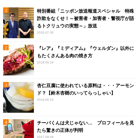
特別番組「ニッポン放送報道スペシャル 特殊
詐欺をなくせ！～被害者・加害者・警視庁が語
るトクリュウの実態～」放送
2026.07.30
『レア』『ミディアム』『ウェルダン』以外に
もたくさんある肉の焼き方
2018.09.19
杏仁豆腐に使われている原料は・・・アーモン
ド？【鈴木杏樹のいってらっしゃい】
2016.06.15
チーバくんは犬じゃない… プロフィールを見
たら驚きの正体が判明
2017.09.09