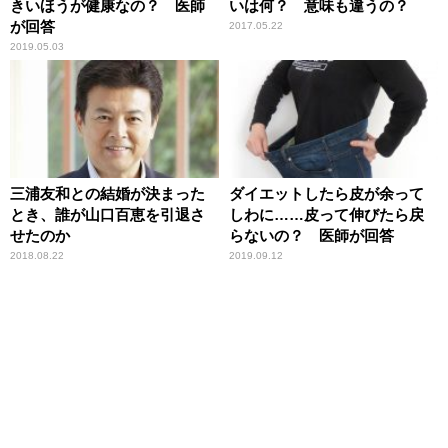
きいほうが健康なの？ 医師
いは何？ 意味も違うの？
が回答
2017.05.22
2019.05.03
三浦友和との結婚が決まった
ダイエットしたら皮が余って
とき、誰が山口百恵を引退さ
しわに……皮って伸びたら戻
せたのか
らないの？ 医師が回答
2018.08.22
2019.09.12