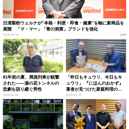
日清製粉ウェルナが“本格・利便・即食・健康”を軸に新商品を
展開 「マ・マー」「青の洞窟」ブランドを強化
2026.08.06
AD
81年前の夏、満員列車が銃撃
「昨日もキュウリ、今日もキ
された――湯の花トンネルの
ュウリ」 『にほんのおかず』
悲劇を語り継ぐ男性
著者が見つけた家庭料理の知
恵
2026.08.06
2026.07.31