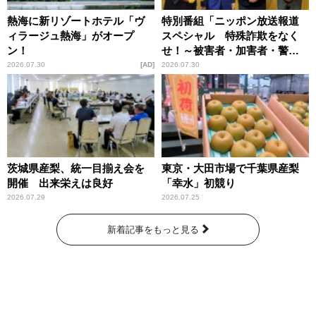
熱海に新リゾートホテル「ヴ
特別番組「ニッポン放送報道
ィラージュ熱海」がオープ
スペシャル 特殊詐欺をなく
ン！
せ！～被害者・加害者・警視
庁が語るトクリュウの実態
2026.07.30
AD
2026.07.30
～」放送
茨城県産梨、統一目揃え会を
東京・大田市場で千葉県産梨
開催 出来栄えは良好
「幸水」初競り
2026.07.29
2026.07.25
新着記事をもっと見る