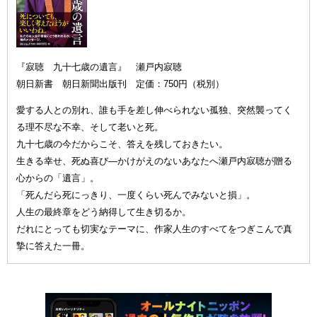
『寂聴 九十七歳の遺言』 瀬戸内寂聴
朝日新書 朝日新聞出版刊 定価：750円（税別）
愛する人との別れ、誰も手を差し伸べられない孤独、突然襲ってく
る理不尽な不幸、そして老いと死。
九十七歳の今だからこそ、答えを残しておきたい。
生きる幸せ、死ぬ喜び—かけがえのないあなたへ瀬戸内寂聴が贈る
心からの「遺言」。
「死んだら死にっきり、一度くらい死んでみないと損」。
人生の最終章をどう納得して生き切るか。
だれにとっても切実なテーマに、作家人生のすべてをつぎこんで真
摯に答えた一冊。