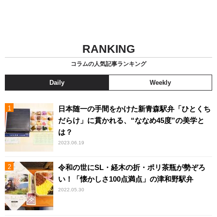
RANKING
コラムの人気記事ランキング
Daily
Weekly
日本随一の手間をかけた新青森駅弁「ひとくち
だらけ」に貫かれる、“ななめ45度”の美学と
は？
2023.06.19
令和の世にSL・経木の折・ポリ茶瓶が勢ぞろ
い！「懐かしさ100点満点」の津和野駅弁
2022.05.30