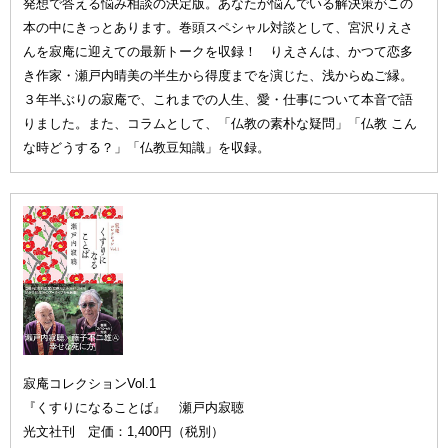
発想で答える悩み相談の決定版。あなたが悩んでいる解決策がこの
本の中にきっとあります。巻頭スペシャル対談として、宮沢りえさ
んを寂庵に迎えての最新トークを収録！ りえさんは、かつて恋多
き作家・瀬戸内晴美の半生から得度までを演じた、浅からぬご縁。
３年半ぶりの寂庵で、これまでの人生、愛・仕事について本音で語
りました。また、コラムとして、「仏教の素朴な疑問」「仏教 こん
な時どうする？」「仏教豆知識」を収録。
寂庵コレクションVol.1
『くすりになることば』 瀬戸内寂聴
光文社刊 定価：1,400円（税別）