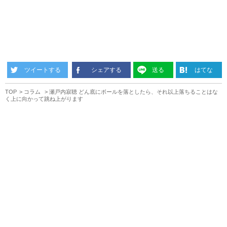
ツイートする
シェアする
送る
はてな
TOP
コラム
瀬戸内寂聴 どん底にボールを落としたら、それ以上落ちることはな
く上に向かって跳ね上がります