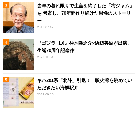
去年の暮れ限りで生産を終了した「梅ジャム」
を 考案し、70年間作り続けた男性のストーリ
ー
2018.07.07
『ゴジラ−1.0』神木隆之介×浜辺美波が出演、
生誕70周年記念作
2023.11.04
キハ281系「北斗」引退！ 噴火湾を眺めてい
ただきたい海鮮駅弁
2022.09.30