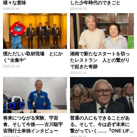
様々な意味
した少年時代のできごと
2026.01.01
2025.09.13
慌ただしい取材現場 とにか
湘南で新たなスタートを切っ
く“全集中”
たレストラン 人との繋がり
で起きた奇跡
2025.01.10
2024.07.11
将来につながる実験、宇宙
普通の人にもできることがあ
食、そして今後――古川聡宇
る。そして、今は必ず未来に
宙飛行士単独インタビュー
繋がっていく……『ONE LIFE
2024.07.05
2024.06.21