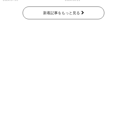
奇跡が繋いだ6000の命』
新着記事をもっと見る