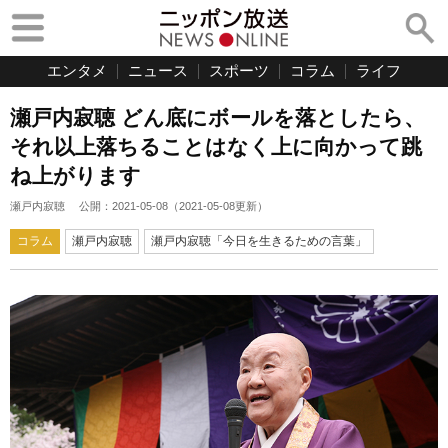
エンタメ
ニュース
スポーツ
コラム
ライフ
瀬戸内寂聴 どん底にボールを落としたら、
それ以上落ちることはなく上に向かって跳
ね上がります
瀬戸内寂聴
公開：
2021-05-08
（
2021-05-08
更新）
コラム
瀬戸内寂聴
瀬戸内寂聴「今日を生きるための言葉」