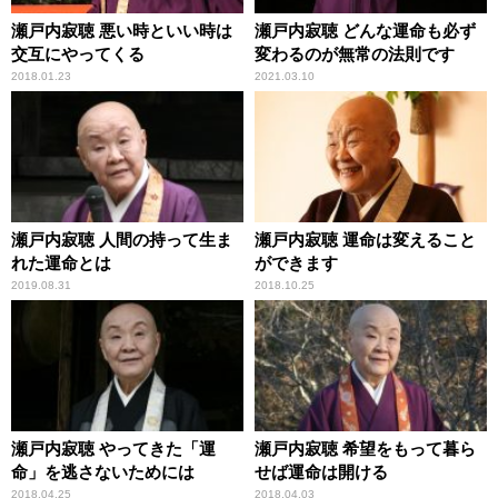
瀬戸内寂聴 悪い時といい時は
瀬戸内寂聴 どんな運命も必ず
交互にやってくる
変わるのが無常の法則です
2018.01.23
2021.03.10
瀬戸内寂聴 人間の持って生ま
瀬戸内寂聴 運命は変えること
れた運命とは
ができます
2019.08.31
2018.10.25
瀬戸内寂聴 やってきた「運
瀬戸内寂聴 希望をもって暮ら
命」を逃さないためには
せば運命は開ける
2018.04.25
2018.04.03