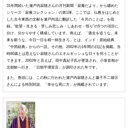
31年間続いた瀬戸内寂聴さんの月刊新聞「寂庵だより」から纏めた
シリーズ「寂庵コレクション」の第1弾。ここでは、仏教をはじめと
した古今東西の文献を瀬戸内流に翻訳した「今月のことば」を収
録。“欲望・生きる・苦しみ悲しみ・しあわせ・悟り”の5つの項目に
分け、分かりやすく構成しています。例えば、「過去を追うな。未
来を願うな。今日一日を精一杯生きろ」とは、インド・原始経典
『中部経典』からの一説。その他、2002年の1年間の日記を掲載。当
時80歳とは思えない寂聴さんのエネルギッシュな日々を伺うことが
できます。2002年と言えば、田中真紀子氏が更迭され、小泉首相が
北朝鮮へ行き、「日朝平壌宣言」が調印された年です。
また、巻頭には、この秋に行われた瀬戸内寂聴さんと藤子不二雄Ⓐ
さんによる特別対談、「幸せな死に方」が掲載されています。