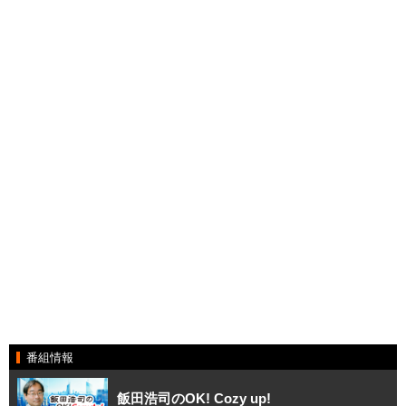
番組情報
飯田浩司のOK! Cozy up!