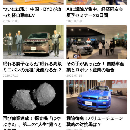
ついに出現！ 中国・BYDが放
AIに議論が集中、経済同友会
った軽自動車EV
夏季セミナーの2日間
2026.08.03
2026.07.23
眠れる獅子ならぬ“眠れる高級
その手があったか！ 自動車産
ミニバンの元祖”覚醒なるか？
業とロボット産業の融合
2026.07.17
2026.07.15
再び偉業達成！ 探査機「はや
極論御免！バリューチェーン
ぶさ2」、第二の“人生”粛々と
戦略の対抗馬は？