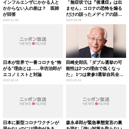
インフルエンザにかかる人と
「無症状では『後遺症』は出
かからない人の差は？ 医師
ません」コロナの恐怖を煽る
が回答
だけの誤ったメディアの語法
に辛坊治郎が異議
2020.01.08
2020.08.08
日本が世界で一番コロナを“怖
田崎史郎氏「ダブル選挙の可
がる”理由とは……辛坊治郎が
能性は2つの理由で低くなっ
エコノミストと対論
た」 1つは衆参3選挙自民全敗
で、もう1つは
2020.08.16
2021.05.02
日本に新型コロナワクチンが
森永卓郎が緊急事態宣言の裏
届かないのには理由がある
を読む「強い対策を取らない