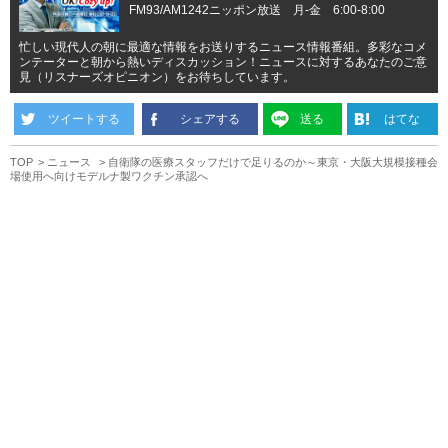
FM93/AM1242ニッポン放送 月-金 6:00-8:00
忙しい現代人の朝に最適な情報をお送りするニュース情報番組。多彩なコメ
ンテーターと朝から熱いディスカッション！ニュースに対するあなたのご意
見（リスナーズオピニオン）をお待ちしています。
ツイートする
シェアする
送る
はてな
TOP
ニュース
自衛隊の医療スタッフだけで足りるのか～東京・大阪大規模接種会
場使用へ向けモデルナ製ワクチン承認へ