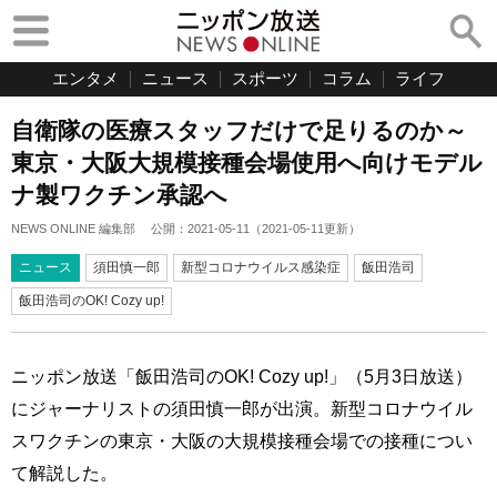
エンタメ
ニュース
スポーツ
コラム
ライフ
自衛隊の医療スタッフだけで足りるのか～
東京・大阪大規模接種会場使用へ向けモデル
ナ製ワクチン承認へ
NEWS ONLINE 編集部
公開：
2021-05-11
（
2021-05-11
更新）
ニュース
須田慎一郎
新型コロナウイルス感染症
飯田浩司
飯田浩司のOK! Cozy up!
ニッポン放送「飯田浩司のOK! Cozy up!」（5月3日放送）
にジャーナリストの須田慎一郎が出演。新型コロナウイル
スワクチンの東京・大阪の大規模接種会場での接種につい
て解説した。