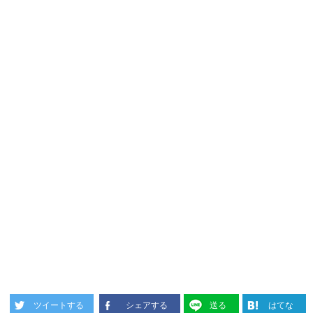
ツイートする
シェアする
送る
はてな