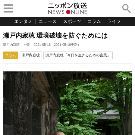
エンタメ
ニュース
スポーツ
コラム
ライフ
瀬戸内寂聴 環境破壊を防ぐためには
瀬戸内寂聴
公開：
2021-05-16
（
2021-05-16
更新）
コラム
瀬戸内寂聴
瀬戸内寂聴「今日を生きるための言葉」