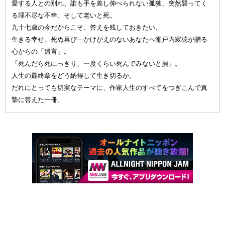
愛する人との別れ、誰も手を差し伸べられない孤独、突然襲ってく
る理不尽な不幸、そして老いと死。
九十七歳の今だからこそ、答えを残しておきたい。
生きる幸せ、死ぬ喜び—かけがえのないあなたへ瀬戸内寂聴が贈る
心からの「遺言」。
「死んだら死にっきり、一度くらい死んでみないと損」。
人生の最終章をどう納得して生き切るか。
だれにとっても切実なテーマに、作家人生のすべてをつぎこんで真
摯に答えた一冊。