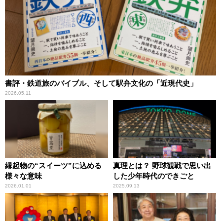
書評・鉄道旅のバイブル、そして駅弁文化の「近現代史」
2026.05.11
縁起物の“スイーツ”に込める
真理とは？ 野球観戦で思い出
様々な意味
した少年時代のできごと
2026.01.01
2025.09.13