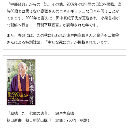
『中部経典』からの一説。その他、2002年の1年間の日記を掲載。当
時80歳とは思えない寂聴さんのエネルギッシュな日々を伺うことが
できます。2002年と言えば、田中真紀子氏が更迭され、小泉首相が
北朝鮮へ行き、「日朝平壌宣言」が調印された年です。
また、巻頭には、この秋に行われた瀬戸内寂聴さんと藤子不二雄Ⓐ
さんによる特別対談、「幸せな死に方」が掲載されています。
『寂聴 九十七歳の遺言』 瀬戸内寂聴
朝日新書 朝日新聞出版刊 定価：750円（税別）