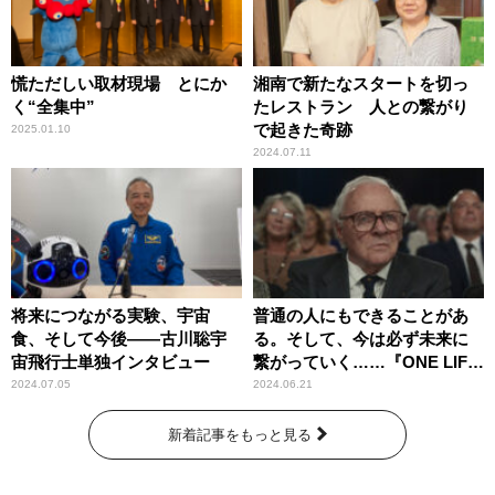
慌ただしい取材現場 とにか
湘南で新たなスタートを切っ
く“全集中”
たレストラン 人との繋がり
で起きた奇跡
2025.01.10
2024.07.11
将来につながる実験、宇宙
普通の人にもできることがあ
食、そして今後――古川聡宇
る。そして、今は必ず未来に
宙飛行士単独インタビュー
繋がっていく……『ONE LIFE
奇跡が繋いだ6000の命』
2024.07.05
2024.06.21
新着記事をもっと見る