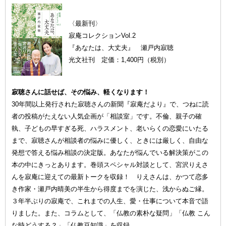
〈最新刊〉
寂庵コレクションVol.2
『あなたは、大丈夫』 瀬戸内寂聴
光文社刊 定価：1,400円（税別）
寂聴さんに話せば、その悩み、軽くなります！
30年間以上発行された寂聴さんの新聞『寂庵だより』で、つねに読
者の投稿がたえない人気企画が「相談室」です。不倫、親子の確
執、子どもの早すぎる死、ハラスメント、老いらくの恋愛にいたる
まで、寂聴さんが相談者の悩みに優しく、ときには厳しく、自由な
発想で答える悩み相談の決定版。あなたが悩んでいる解決策がこの
本の中にきっとあります。巻頭スペシャル対談として、宮沢りえさ
んを寂庵に迎えての最新トークを収録！ りえさんは、かつて恋多
き作家・瀬戸内晴美の半生から得度までを演じた、浅からぬご縁。
３年半ぶりの寂庵で、これまでの人生、愛・仕事について本音で語
りました。また、コラムとして、「仏教の素朴な疑問」「仏教 こん
な時どうする？」「仏教豆知識」を収録。