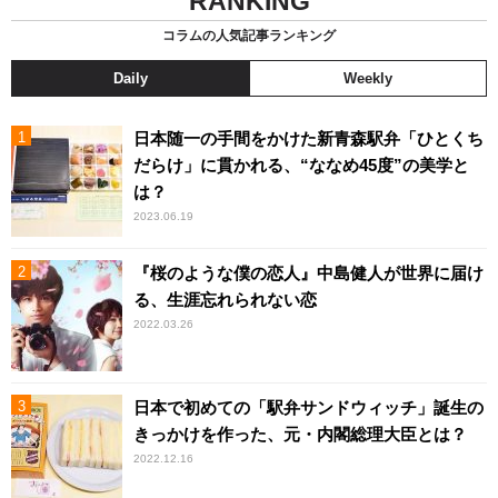
RANKING
コラムの人気記事ランキング
Daily
Weekly
日本随一の手間をかけた新青森駅弁「ひとくち
だらけ」に貫かれる、“ななめ45度”の美学と
は？
2023.06.19
『桜のような僕の恋人』中島健人が世界に届け
る、生涯忘れられない恋
2022.03.26
日本で初めての「駅弁サンドウィッチ」誕生の
きっかけを作った、元・内閣総理大臣とは？
2022.12.16