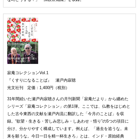
寂庵コレクションVol.1
『くすりになることば』 瀬戸内寂聴
光文社刊 定価：1,400円（税別）
31年間続いた瀬戸内寂聴さんの月刊新聞「寂庵だより」から纏めた
シリーズ「寂庵コレクション」の第1弾。ここでは、仏教をはじめと
した古今東西の文献を瀬戸内流に翻訳した「今月のことば」を収
録。“欲望・生きる・苦しみ悲しみ・しあわせ・悟り”の5つの項目に
分け、分かりやすく構成しています。例えば、「過去を追うな。未
来を願うな。今日一日を精一杯生きろ」とは、インド・原始経典