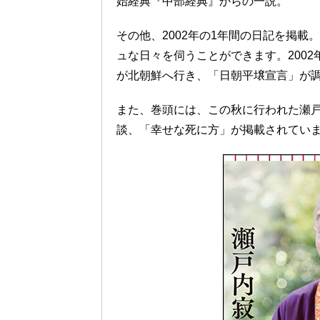
始経典『中部経典』からの一説。
その他、2002年の1年間の日記を掲載
ュな日々を伺うことができます。200
が北朝鮮へ行き、「日朝平壌宣言」が
また、巻頭には、この秋に行われた瀬
談、「幸せな死に方」が掲載されてい