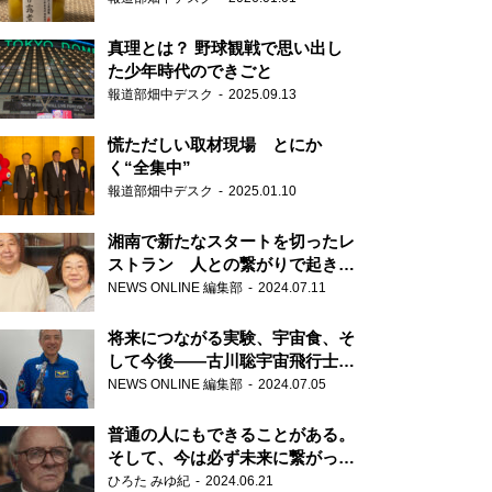
真理とは？ 野球観戦で思い出し
た少年時代のできごと
報道部畑中デスク
2025.09.13
慌ただしい取材現場 とにか
く“全集中”
報道部畑中デスク
2025.01.10
湘南で新たなスタートを切ったレ
ストラン 人との繋がりで起きた
奇跡
NEWS ONLINE 編集部
2024.07.11
将来につながる実験、宇宙食、そ
して今後――古川聡宇宙飛行士単
独インタビュー
NEWS ONLINE 編集部
2024.07.05
普通の人にもできることがある。
そして、今は必ず未来に繋がって
いく……『ONE LIFE 奇跡が繋い
ひろた みゆ紀
2024.06.21