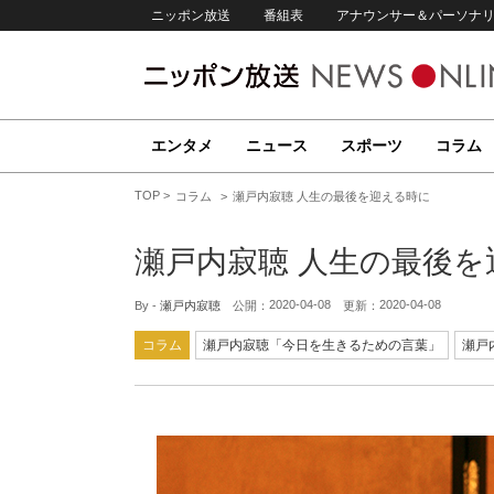
ニッポン放送
番組表
アナウンサー＆パーソナ
エンタメ
ニュース
スポーツ
コラム
TOP
コラム
瀬戸内寂聴 人生の最後を迎える時に
瀬戸内寂聴 人生の最後を
2020-04-08
2020-04-08
By -
瀬戸内寂聴
公開：
更新：
コラム
瀬戸内寂聴「今日を生きるための言葉」
瀬戸