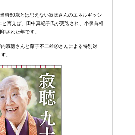
。当時80歳とは思えない寂聴さんのエネルギッシ
2年と言えば、田中真紀子氏が更迭され、小泉首相
調印された年です。
戸内寂聴さんと藤子不二雄Ⓐさんによる特別対
ます。