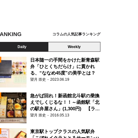
ANKING
コラムの人気記事ランキング
Daily
Weekly
日本随一の手間をかけた新青森駅
弁「ひとくちだらけ」に貫かれ
る、“ななめ45度”の美学とは？
望月 崇史
2023.06.19
急がば回れ！新函館北斗駅の乗換
えでしくじるな！！～函館駅「北
の駅弁屋さん」(1,300円) 【ライ
ター望月の駅弁膝栗毛】
望月 崇史
2016.05.13
N
東京駅トップクラスの人気駅弁
「こぼれイクラととろサーモンハ