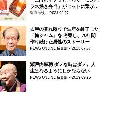
ラス焼き弁当」がヒットに繋がっ
た理由
望月 崇史
2023.08.07
N
去年の暮れ限りで生産を終了した
「梅ジャム」を 考案し、70年間
作り続けた男性のストーリー
NEWS ONLINE 編集部
2018.07.07
瀬戸内寂聴 ダメな時はダメ。人
生はなるようにしかならない
NEWS ONLINE 編集部
2019.09.25