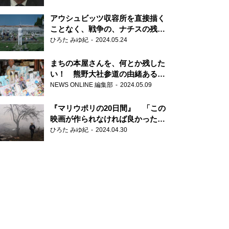
だ6000の命』
アウシュビッツ収容所を直接描く
ことなく、戦争の、ナチスの残虐
さが見える映画 『関心領域』
ひろた みゆ紀
2024.05.24
まちの本屋さんを、何とか残した
い！ 熊野大社参道の由緒ある書
店・三代目の強い思い
NEWS ONLINE 編集部
2024.05.09
『マリウポリの20日間』 「この
映画が作られなければ良かった」
と語る監督
ひろた みゆ紀
2024.04.30