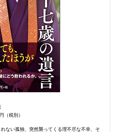
聴
0円（税別）
られない孤独、突然襲ってくる理不尽な不幸、そ