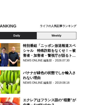
ANKING
ライフの人気記事ランキング
Daily
Weekly
特別番組「ニッポン放送報道スペ
シャル 特殊詐欺をなくせ！～被
害者・加害者・警視庁が語るトク
N
リュウの実態～」放送
NEWS ONLINE 編集部
2026.07.30
AD
バナナが緑色の状態でしか輸入さ
れない理由
NEWS ONLINE 編集部
2019.08.16
N
エクレアはフランス語の“稲妻”が
由来～なぜなのか？