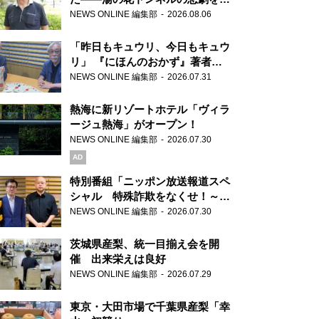
り継ぐ男性
NEWS ONLINE 編集部
2026.08.06
「昨日もキュウリ、今日もキュウ
リ」 『にほんのおかず』著者が
見つけた家庭料理の知恵
NEWS ONLINE 編集部
2026.07.31
熱海に新リゾートホテル「ヴィラ
ージュ熱海」がオープン！
NEWS ONLINE 編集部
2026.07.30
AD
特別番組「ニッポン放送報道スペ
シャル 特殊詐欺をなくせ！～被
害者・加害者・警視庁が語るトク
NEWS ONLINE 編集部
2026.07.30
リュウの実態～」放送
茨城県産梨、統一目揃え会を開
催 出来栄えは良好
NEWS ONLINE 編集部
2026.07.29
東京・大田市場で千葉県産梨「幸