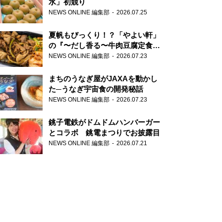
水」初競り
NEWS ONLINE 編集部
2026.07.25
夏帆もびっくり！？「やよい軒」
の『〜だし香る〜牛肉豆腐定食』
が香り高すぎる
NEWS ONLINE 編集部
2026.07.23
まちのうなぎ屋がJAXAを動かし
た─うなぎ宇宙食の開発秘話
NEWS ONLINE 編集部
2026.07.23
銚子電鉄がドムドムハンバーガー
とコラボ 銚電まつりでお披露目
NEWS ONLINE 編集部
2026.07.21