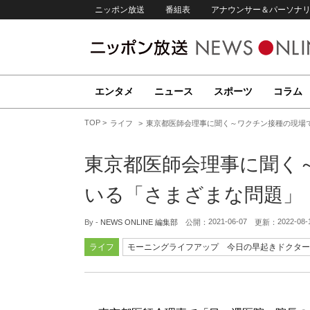
ニッポン放送
番組表
アナウンサー＆パーソナ
エンタメ
ニュース
スポーツ
コラム
TOP
ライフ
東京都医師会理事に聞く～ワクチン接種の現場
東京都医師会理事に聞く
いる「さまざまな問題」
2021-06-07
2022-08-
By -
NEWS ONLINE 編集部
公開：
更新：
ライフ
モーニングライフアップ 今日の早起きドクター