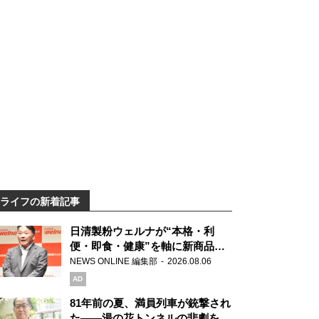
ライフの新着記事
日清製粉ウェルナが“本格・利
便・即食・健康”を軸に新商品を
展開 「マ・マー」「青の洞窟」
NEWS ONLINE 編集部
2026.08.06
ブランドを強化
AD
81年前の夏、満員列車が銃撃され
た――湯の花トンネルの悲劇を語