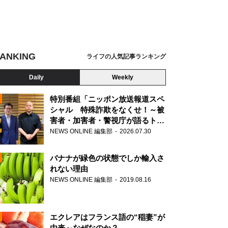
ANKING
ライフの人気記事ランキング
Daily
Weekly
特別番組「ニッポン放送報道スペ
シャル 特殊詐欺をなくせ！～被
害者・加害者・警視庁が語るトク
N
リュウの実態～」放送
NEWS ONLINE 編集部
2026.07.30
AD
バナナが緑色の状態でしか輸入さ
れない理由
NEWS ONLINE 編集部
2019.08.16
N
エクレアはフランス語の“稲妻”が
由来～なぜなのか？