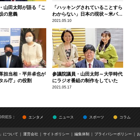
・山田太郎が語る「こ
「ハッキングされていることすら
設の意義
わからない」日本の現状～米パイ
プラインがサイバー攻撃を受け停
2021.05.10
止
革担当相・平井卓也が
参議院議員・山田太郎～大学時代
タル庁」の役割
にラジオ番組の制作をしていた
2021.05.17
ORIES：
エンタメ
ニュース
スポーツ
コラム
E」について
運営会社
サイトポリシー
編集体制
プライバシーポリシー