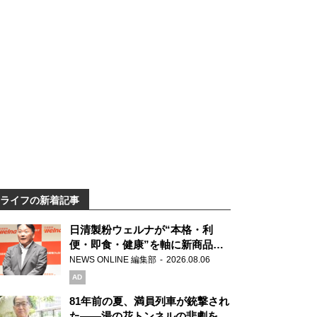
ライフの新着記事
日清製粉ウェルナが“本格・利
便・即食・健康”を軸に新商品を
展開 「マ・マー」「青の洞窟」
NEWS ONLINE 編集部
2026.08.06
ブランドを強化
AD
81年前の夏、満員列車が銃撃され
た――湯の花トンネルの悲劇を語