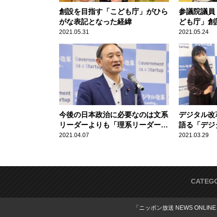
創設を目指す「こども庁」がひら
参議院議員
がな表記となった経緯
ども庁」創
2021.05.31
2021.05.24
今後の日本政治に必要なのは文系
デジタル改
リーダーよりも「理系リーダー」
語る「デジ
～デジタル改革関連法案が衆院通
2021.04.07
2021.03.29
過
CATEG
「ニッポン放送 NEWS ONLIN