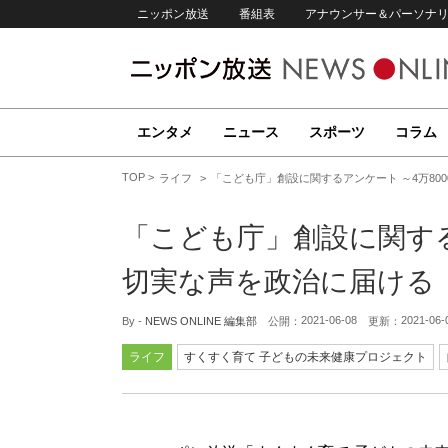
ニッポン放送
番組表
アナウンサー＆パーソナ
エンタメ
ニュース
スポーツ
コラム
TOP
ライフ
「こども庁」創設に関するアンケート ～4万80
「こども庁」創設に関する
切実な声を政治に届ける
2021-06-08
2021-06-
By -
NEWS ONLINE 編集部
公開：
更新：
ライフ
すくすく育て 子どもの未来健康プロジェクト