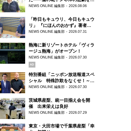
り継ぐ男性
NEWS ONLINE 編集部
2026.08.06
「昨日もキュウリ、今日もキュウ
リ」 『にほんのおかず』著者が
見つけた家庭料理の知恵
NEWS ONLINE 編集部
2026.07.31
熱海に新リゾートホテル「ヴィラ
ージュ熱海」がオープン！
NEWS ONLINE 編集部
2026.07.30
AD
特別番組「ニッポン放送報道スペ
シャル 特殊詐欺をなくせ！～被
害者・加害者・警視庁が語るトク
NEWS ONLINE 編集部
2026.07.30
リュウの実態～」放送
茨城県産梨、統一目揃え会を開
催 出来栄えは良好
NEWS ONLINE 編集部
2026.07.29
東京・大田市場で千葉県産梨「幸