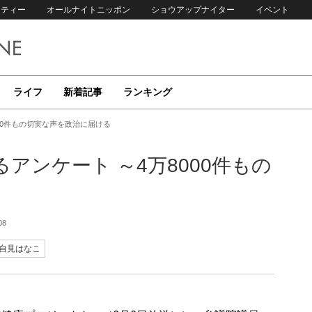
リティー
オールナイトニッポン
ショウアップナイター
イベント
ライフ
新着記事
ランキング
00件もの切実な声を政治に届ける
アンケート ～4万8000件もの
08
自見はなこ