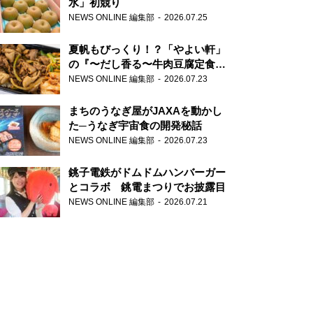
水」初競り
NEWS ONLINE 編集部
2026.07.25
夏帆もびっくり！？「やよい軒」
の『〜だし香る〜牛肉豆腐定食』
が香り高すぎる
NEWS ONLINE 編集部
2026.07.23
まちのうなぎ屋がJAXAを動かし
た─うなぎ宇宙食の開発秘話
NEWS ONLINE 編集部
2026.07.23
銚子電鉄がドムドムハンバーガー
とコラボ 銚電まつりでお披露目
NEWS ONLINE 編集部
2026.07.21