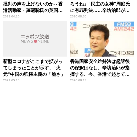
批判の声を上げないのか～香
ろうね」“民主の女神”周庭氏
港活動家・羅冠聡氏の英国亡
に有罪判決……辛坊治郎が中
命が認定
国政府の意図を分析
2021.04.10
2020.08.06
新型コロナがここまで拡がっ
香港国家安全維持法は起訴後
てしまったことが示す、“火
の保釈はなし。辛坊治郎が指
元”中国の強権主義の「脆さ」
摘する、今、香港で起きてい
る事態の深刻性とは？
2021.05.10
2020.08.13