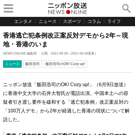
エンタメ
ニュース
スポーツ
コラム
ライフ
香港逃亡犯条例改正案反対デモから2年～現
地・香港のいま
NEWS ONLINE 編集部
公開：
2021-06-09
（
2021-06-09
更新）
ニュース
飯田浩司
飯田浩司のOK! Cozy up!
ニッポン放送「飯田浩司のOK! Cozy up!」（6月9日放送）
に香港中文大学の石井大智氏が電話出演。中国本土への容
疑者引き渡し要件を緩和する「逃亡犯条例」改正案反対の
「100万人デモ」から2年が経過した香港の現状について解
説した。