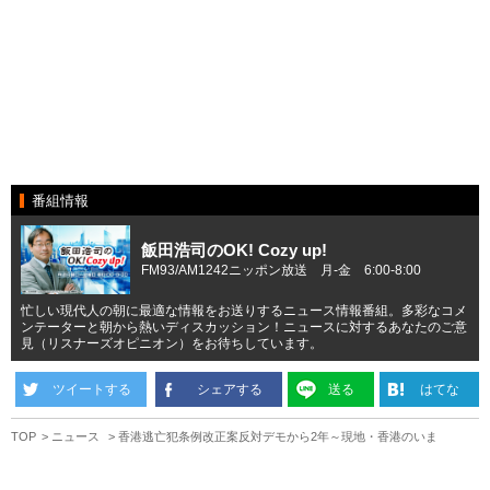
番組情報
飯田浩司のOK! Cozy up!
FM93/AM1242ニッポン放送 月-金 6:00-8:00
忙しい現代人の朝に最適な情報をお送りするニュース情報番組。多彩なコメ
ンテーターと朝から熱いディスカッション！ニュースに対するあなたのご意
見（リスナーズオピニオン）をお待ちしています。
ツイートする
シェアする
送る
はてな
TOP
ニュース
香港逃亡犯条例改正案反対デモから2年～現地・香港のいま