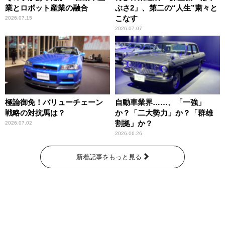
業とロボット産業の融合
ぶさ2」、第二の“人生”粛々と
こなす
2026.07.15
2026.07.07
極論御免！バリューチェーン
自動車業界……、「一強」
戦略の対抗馬は？
か？「二大勢力」か？「群雄
割拠」か？
2026.07.02
2026.06.26
新着記事をもっと見る