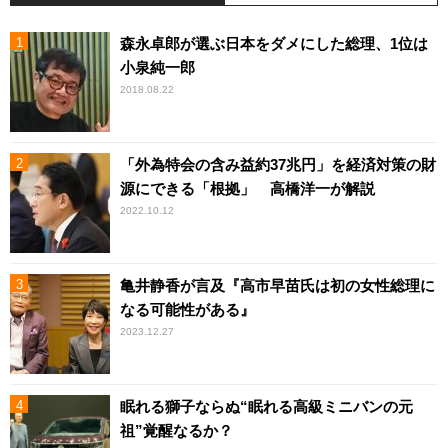
森永卓郎が選ぶ日本をダメにした総理、1位は
小泉純一郎
2018.08.22
「外為特会の含み益約37兆円」を経済対策の財
源にできる「根拠」 高橋洋一が解説
2022.10.12
亀井静香が言及『高市早苗氏は初の女性総理に
なる可能性がある』
2023.12.27
眠れる獅子ならぬ“眠れる高級ミニバンの元
祖”覚醒なるか？