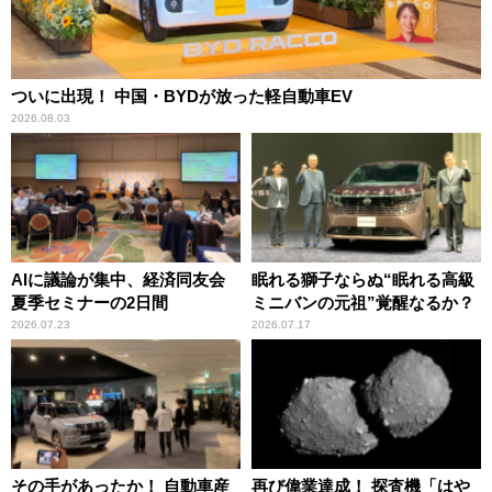
ついに出現！ 中国・BYDが放った軽自動車EV
2026.08.03
AIに議論が集中、経済同友会
眠れる獅子ならぬ“眠れる高級
夏季セミナーの2日間
ミニバンの元祖”覚醒なるか？
2026.07.23
2026.07.17
その手があったか！ 自動車産
再び偉業達成！ 探査機「はや