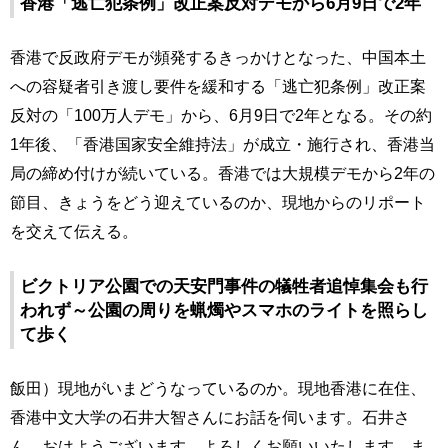
香港「逃亡犯条例」改正案反対デモから6月9日で2年
香港で反政府デモが頻発するきっかけとなった、中国本土
への容疑者引き渡し要件を緩和する「逃亡犯条例」改正案
反対の「100万人デモ」から、6月9日で2年となる。その約
1年後、「香港国家安全維持法」が成立・施行され、香港当
局の締め付けが続いている。香港では大規模デモから2年の
節目、きょうをどう迎えているのか、現地からのリポート
を交えて伝える。
ビクトリア公園での天安門事件の犠牲者追悼集会も行
われず～公園の周りを蝋燭やスマホのライトを照らし
て歩く
飯田）現地がいまどうなっているのか。現地香港に在住、
香港中文大学の石井大智さんにお話を伺います。石井さ
ん、おはようございます。よろしくお願いいたします。ま