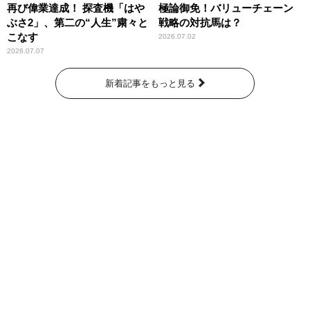
再び偉業達成！ 探査機「はや
極論御免！バリューチェーン
ぶさ2」、第二の“人生”粛々と
戦略の対抗馬は？
こなす
2026.07.02
2026.07.07
新着記事をもっと見る