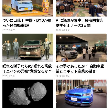
ついに出現！ 中国・BYDが放
AIに議論が集中、経済同友会
った軽自動車EV
夏季セミナーの2日間
2026.08.03
2026.07.23
眠れる獅子ならぬ“眠れる高級
その手があったか！ 自動車産
ミニバンの元祖”覚醒なるか？
業とロボット産業の融合
2026.07.17
2026.07.15