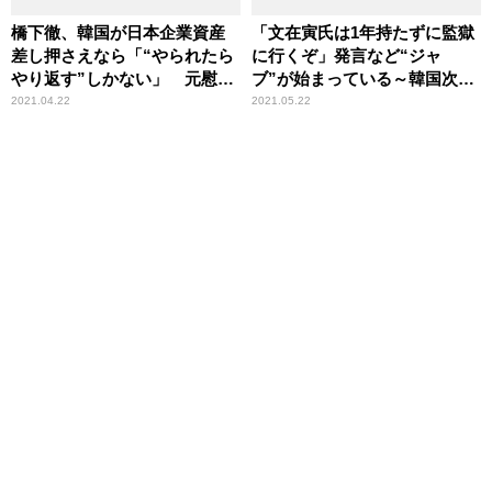
橋下徹、韓国が日本企業資産
「文在寅氏は1年持たずに監獄
差し押さえなら「“やられたら
に行くぞ」発言など“ジャ
やり返す”しかない」 元慰安
ブ”が始まっている～韓国次期
婦の請求却下で持論
大統領選挙
2021.04.22
2021.05.22