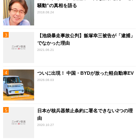
騒動”の真相を語る
2018.08.24
【池袋暴走事故公判】飯塚幸三被告が「逮捕」
でなかった理由
2021.06.21
ついに出現！ 中国・BYDが放った軽自動車EV
2026.08.03
日本が核兵器禁止条約に署名できない2つの理
由
2020.10.27