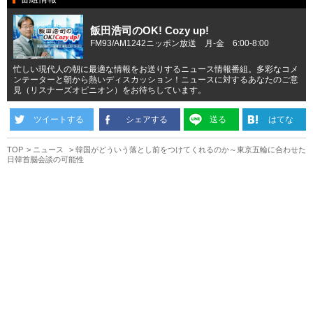
飯田浩司のOK! Cozy up!
FM93/AM1242ニッポン放送 月-金 6:00-8:00
忙しい現代人の朝に最適な情報をお送りするニュース情報番組。多彩なコメ
ンテーターと朝から熱いディスカッション！ニュースに対するあなたのご意
見（リスナーズオピニオン）をお待ちしています。
ツイートする
シェアする
送る
はてな
TOP
ニュース
韓国がどういう落とし前をつけてくれるのか～東京五輪に合わせた
日韓首脳会談の可能性