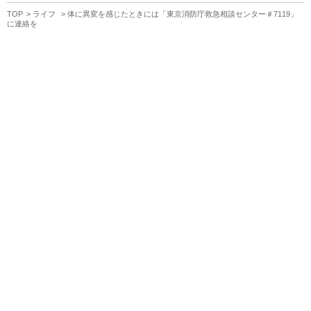
TOP
ライフ
体に異変を感じたときには「東京消防庁救急相談センター＃7119」
に連絡を