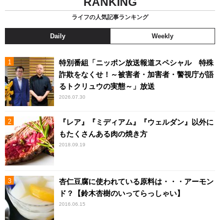
RANKING
ライフの人気記事ランキング
Daily
Weekly
特別番組「ニッポン放送報道スペシャル 特殊
詐欺をなくせ！～被害者・加害者・警視庁が語
るトクリュウの実態～」放送
2026.07.30
『レア』『ミディアム』『ウェルダン』以外に
もたくさんある肉の焼き方
2018.09.19
杏仁豆腐に使われている原料は・・・アーモン
ド？【鈴木杏樹のいってらっしゃい】
2016.06.15