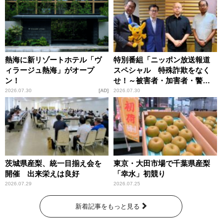
熱海に新リゾートホテル「ヴ
特別番組「ニッポン放送報道
ィラージュ熱海」がオープ
スペシャル 特殊詐欺をなく
ン！
せ！～被害者・加害者・警視
庁が語るトクリュウの実態
2026.07.30
AD
2026.07.30
～」放送
茨城県産梨、統一目揃え会を
東京・大田市場で千葉県産梨
開催 出来栄えは良好
「幸水」初競り
2026.07.29
2026.07.25
新着記事をもっと見る