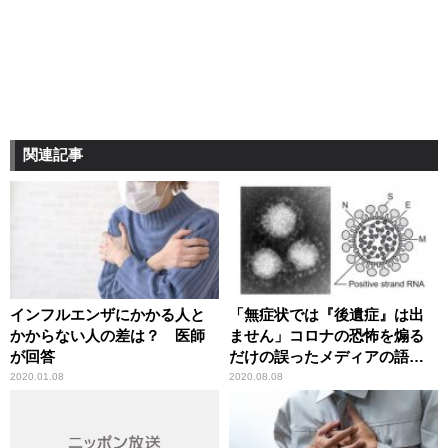
関連記事
インフルエンザにかかる人と
「無症状では『後遺症』は出
かからない人の差は？ 医師
ません」コロナの恐怖を煽る
が回答
だけの誤ったメディアの語法
に辛坊治郎が異議
2020.01.08
2020.08.08