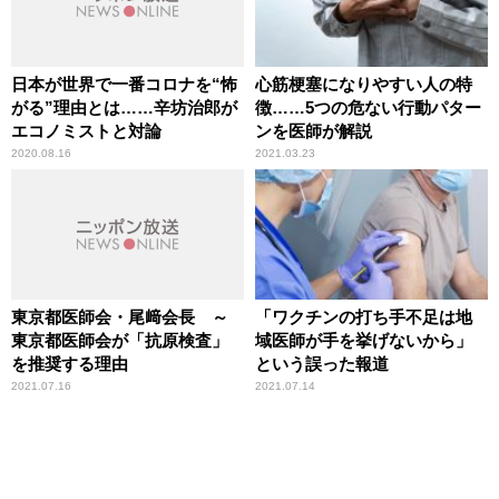
日本が世界で一番コロナを“怖
心筋梗塞になりやすい人の特
がる”理由とは……辛坊治郎が
徴……5つの危ない行動パター
エコノミストと対論
ンを医師が解説
2020.08.16
2021.03.23
東京都医師会・尾﨑会長 ～
「ワクチンの打ち手不足は地
東京都医師会が「抗原検査」
域医師が手を挙げないから」
を推奨する理由
という誤った報道
2021.07.16
2021.07.14