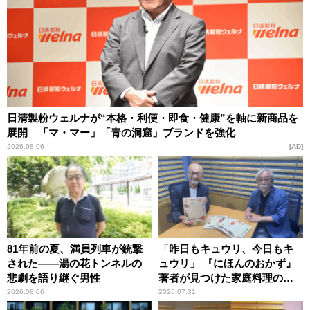
日清製粉ウェルナが“本格・利便・即食・健康”を軸に新商品を
展開 「マ・マー」「青の洞窟」ブランドを強化
2026.08.06
AD
81年前の夏、満員列車が銃撃
「昨日もキュウリ、今日もキ
された――湯の花トンネルの
ュウリ」 『にほんのおかず』
悲劇を語り継ぐ男性
著者が見つけた家庭料理の知
恵
2026.08.06
2026.07.31