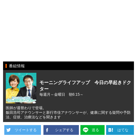
番組情報
モーニングライフアップ 今日の早起きドク
ター
毎週月～金曜日 朝6:15～
医師が週替わりで登場。
飯田浩司アナウンサーと新行市佳アナウンサーが、健康に関する疑問や予防
法、症状、治療法などを聞きます
ツイートする
シェアする
送る
はてな