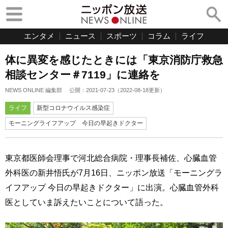
エンタメ
ニュース
スポーツ
コラム
ライフ
体に異変を感じたときには「東京消防庁救急
相談センター＃7119」に連絡を
NEWS ONLINE 編集部
公開：
2021-07-23
（
2022-08-18
更新）
ライフ
新型コロナウイルス感染症
モーニングライフアップ 今日の早起きドクター
東京都医師会理事で河北総合病院・理事長補佐、心臓血管
外科医の新井悟氏が7月16日、ニッポン放送「モーニングラ
イフアップ 今日の早起きドクター」に出演。心臓血管外科
医としていま訴えたいことについて語った。