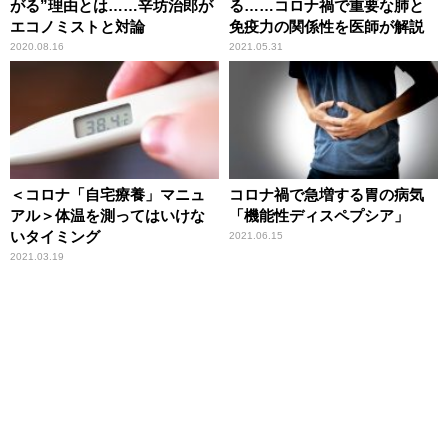
がる”理由とは……辛坊治郎が
る……コロナ禍で重要な肺と
エコノミストと対論
免疫力の関係性を医師が解説
2020.08.16
2021.05.31
＜コロナ「自宅療養」マニュ
コロナ禍で急増する胃の病気
アル＞体温を測ってはいけな
「機能性ディスペプシア」
いタイミング
2021.06.15
2021.03.19