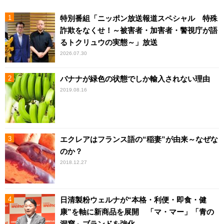
特別番組「ニッポン放送報道スペシャル 特殊
詐欺をなくせ！～被害者・加害者・警視庁が語
るトクリュウの実態～」放送
2026.07.30
バナナが緑色の状態でしか輸入されない理由
2019.08.16
エクレアはフランス語の“稲妻”が由来～なぜな
のか？
2018.12.27
日清製粉ウェルナが“本格・利便・即食・健
康”を軸に新商品を展開 「マ・マー」「青の
洞窟」ブランドを強化