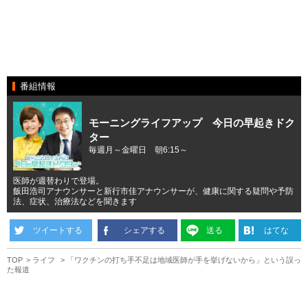
番組情報
モーニングライフアップ 今日の早起きドク
ター
毎週月～金曜日 朝6:15～
医師が週替わりで登場。
飯田浩司アナウンサーと新行市佳アナウンサーが、健康に関する疑問や予防
法、症状、治療法などを聞きます
ツイートする
シェアする
送る
はてな
TOP
ライフ
「ワクチンの打ち手不足は地域医師が手を挙げないから」という誤っ
た報道