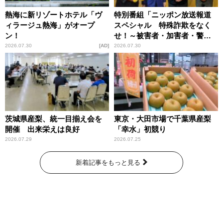
熱海に新リゾートホテル「ヴ
特別番組「ニッポン放送報道
ィラージュ熱海」がオープ
スペシャル 特殊詐欺をなく
ン！
せ！～被害者・加害者・警視
庁が語るトクリュウの実態
2026.07.30
AD
2026.07.30
～」放送
茨城県産梨、統一目揃え会を
東京・大田市場で千葉県産梨
開催 出来栄えは良好
「幸水」初競り
2026.07.29
2026.07.25
新着記事をもっと見る