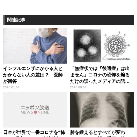
関連記事
インフルエンザにかかる人と
「無症状では『後遺症』は出
かからない人の差は？ 医師
ません」コロナの恐怖を煽る
が回答
だけの誤ったメディアの語法
に辛坊治郎が異議
2020.01.08
2020.08.08
日本が世界で一番コロナを“怖
肺を鍛えるとすべてが変わ