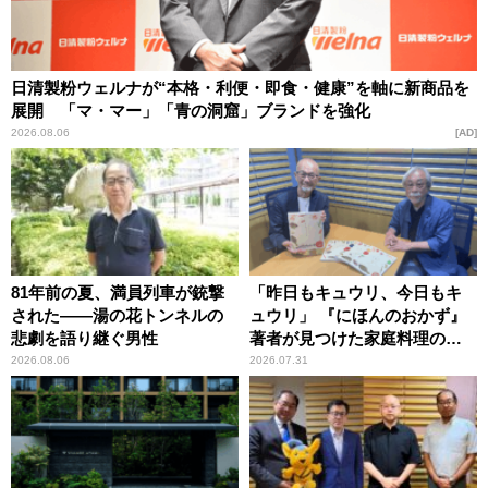
日清製粉ウェルナが“本格・利便・即食・健康”を軸に新商品を
展開 「マ・マー」「青の洞窟」ブランドを強化
2026.08.06
AD
81年前の夏、満員列車が銃撃
「昨日もキュウリ、今日もキ
された――湯の花トンネルの
ュウリ」 『にほんのおかず』
悲劇を語り継ぐ男性
著者が見つけた家庭料理の知
恵
2026.08.06
2026.07.31