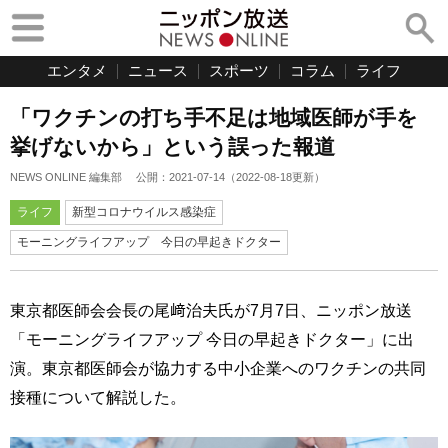
エンタメ
ニュース
スポーツ
コラム
ライフ
「ワクチンの打ち手不足は地域医師が手を
挙げないから」という誤った報道
NEWS ONLINE 編集部
公開：
2021-07-14
（
2022-08-18
更新）
ライフ
新型コロナウイルス感染症
モーニングライフアップ 今日の早起きドクター
東京都医師会会長の尾﨑治夫氏が7月7日、ニッポン放送
「モーニングライフアップ 今日の早起きドクター」に出
演。東京都医師会が協力する中小企業へのワクチンの共同
接種について解説した。