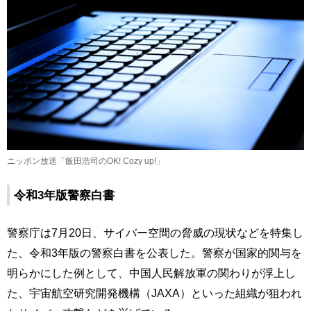
ニッポン放送「飯田浩司のOK! Cozy up!」
令和3年版警察白書
警察庁は7月20日、サイバー空間の脅威の現状などを特集し
た、令和3年版の警察白書を公表した。警察が国家的関与を
明らかにした例として、中国人民解放軍の関わりが浮上し
た、宇宙航空研究開発機構（JAXA）といった組織が狙われ