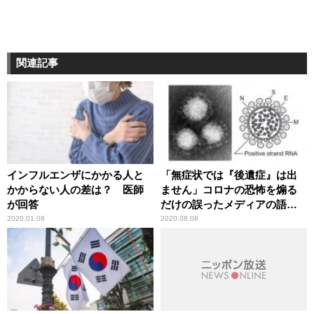
関連記事
インフルエンザにかかる人と
「無症状では『後遺症』は出
かからない人の差は？ 医師
ません」コロナの恐怖を煽る
が回答
だけの誤ったメディアの語法
に辛坊治郎が異議
2020.01.08
2020.08.08