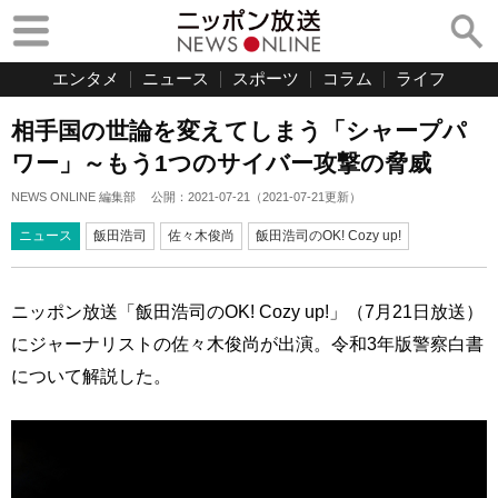
エンタメ
ニュース
スポーツ
コラム
ライフ
相手国の世論を変えてしまう「シャープパ
ワー」～もう1つのサイバー攻撃の脅威
NEWS ONLINE 編集部
公開：
2021-07-21
（
2021-07-21
更新）
ニュース
飯田浩司
佐々木俊尚
飯田浩司のOK! Cozy up!
ニッポン放送「飯田浩司のOK! Cozy up!」（7月21日放送）
にジャーナリストの佐々木俊尚が出演。令和3年版警察白書
について解説した。