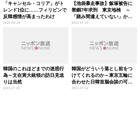
「キャンセル・コリア」がト
【池袋暴走事故】飯塚被告に
レンド1位に……フィリピンで
禁錮7年求刑 東京地検 ～
反韓感情が高まったわけ
「踏み間違えていない」かど
うかは「イベントデータレコ
2020.09.19
2021.07.15
ーダー」を解析すればわかる
韓国のこれほどまでの迷惑行
韓国がどういう落とし前をつ
為～文在寅大統領の訪日見送
けてくれるのか～東京五輪に
りは当然
合わせた日韓首脳会談の可能
性
2021.07.20
2021.07.14