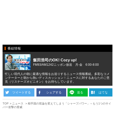
番組情報
飯田浩司のOK! Cozy up!
FM93/AM1242ニッポン放送 月-金 6:00-8:00
忙しい現代人の朝に最適な情報をお送りするニュース情報番組。多彩なコメ
ンテーターと朝から熱いディスカッション！ニュースに対するあなたのご意
見（リスナーズオピニオン）をお待ちしています。
ツイートする
シェアする
送る
はてな
TOP
ニュース
相手国の世論を変えてしまう「シャープパワー」～もう1つのサイ
バー攻撃の脅威