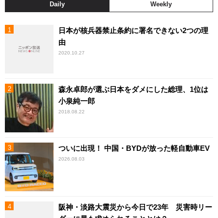
Daily
Weekly
日本が核兵器禁止条約に署名できない2つの理
由
2020.10.27
森永卓郎が選ぶ日本をダメにした総理、1位は
小泉純一郎
2018.08.22
ついに出現！ 中国・BYDが放った軽自動車EV
2026.08.03
阪神・淡路大震災から今日で23年 災害時リー