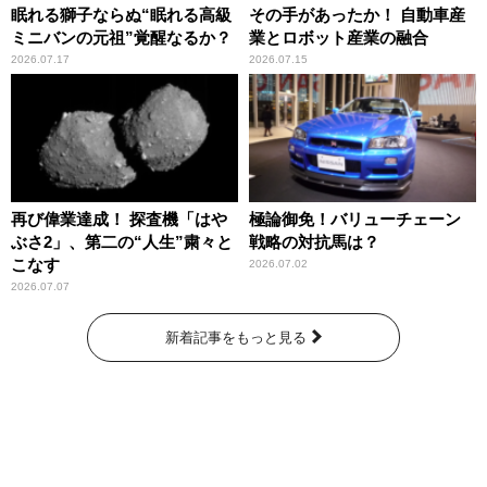
眠れる獅子ならぬ“眠れる高級
その手があったか！ 自動車産
ミニバンの元祖”覚醒なるか？
業とロボット産業の融合
2026.07.17
2026.07.15
再び偉業達成！ 探査機「はや
極論御免！バリューチェーン
ぶさ2」、第二の“人生”粛々と
戦略の対抗馬は？
こなす
2026.07.02
2026.07.07
新着記事をもっと見る