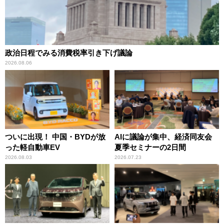
政治日程でみる消費税率引き下げ議論
2026.08.06
ついに出現！ 中国・BYDが放
AIに議論が集中、経済同友会
った軽自動車EV
夏季セミナーの2日間
2026.08.03
2026.07.23