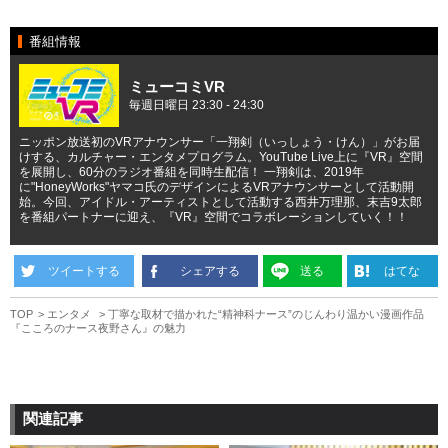
番組情報
ミューコミVR
毎週日曜日 23:30 - 24:30
ニッポン放送初のVRアナウンサー「一翔剣（いっしょう・けん）」がお届
けする、カルチャー・エンタメプログラム。YouTube Live上に『VR』空間
を展開し、60分のラジオ番組を同時生配信！ 一翔剣は、2019年
に"HoneyWorks"ヤマコ氏のデザインによるVRアナウンサーとして活動開
始。今回、アイドル・アーティストとして活動する西井万理那、末吉9太郎
を番組パートナーに迎え、『VR』空間でコラボレーションしていく！！
ツイートする
シェアする
送る
はてな
TOP
エンタメ
丁寧な取材で描かれた“精神科ナース”のじんわり温かい漫画作品
『こころのナース夜野さん』の魅力
関連記事