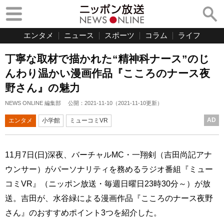
エンタメ
ニュース
スポーツ
コラム
ライフ
丁寧な取材で描かれた“精神科ナース”のじ
んわり温かい漫画作品『こころのナース夜
野さん』の魅力
NEWS ONLINE 編集部
公開：
2021-11-10
（
2021-11-10
更新）
AD
エンタメ
小学館
ミューコミVR
11月7日(日)深夜、バーチャルMC・一翔剣（吉田尚記アナ
ウンサー）がパーソナリティを務めるラジオ番組『ミュー
コミVR』（ニッポン放送・毎週日曜日23時30分～）が放
送。吉田が、水谷緑による漫画作品『こころのナース夜野
さん』のおすすめポイント3つを紹介した。