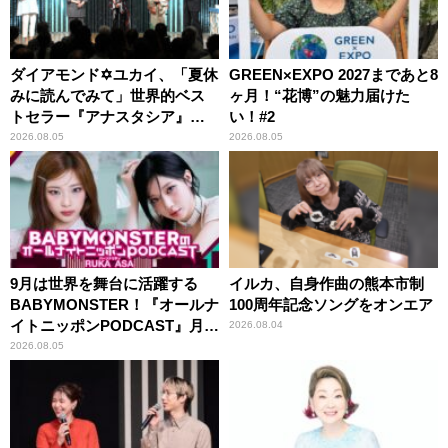
ダイアモンド✡ユカイ、「夏休
GREEN×EXPO 2027まであと8
みに読んでみて」世界的ベス
ヶ月！“花博”の魅力届けた
トセラー『アナスタシア』を
い！#2
紹介
2026.08.05
2026.08.05
9月は世界を舞台に活躍する
イルカ、自身作曲の熊本市制
BABYMONSTER！『オールナ
100周年記念ソングをオンエア
イトニッポンPODCAST』月替
2026.08.04
わりパーソナリティ
2026.08.05