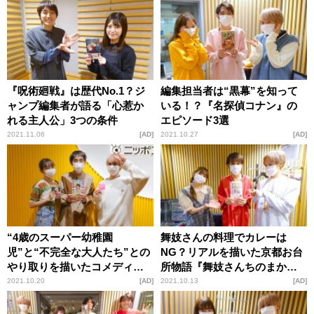
『呪術廻戦』は歴代No.1？ジ
編集担当者は“黒幕”を知って
ャンプ編集者が語る「心惹か
いる！？『名探偵コナン』の
れる主人公」3つの条件
エピソード3選
2021.11.06
AD
2021.10.27
AD
“4歳のスーパー幼稚園
舞妓さんの料理でカレーは
児”と“不完全な大人たち”との
NG？リアルを描いた京都お台
やり取りを描いたコメディ作
所物語『舞妓さんちのまかな
品『コタローは1人暮らし』の
いさん』の魅力
2021.10.20
AD
2021.10.13
AD
魅力