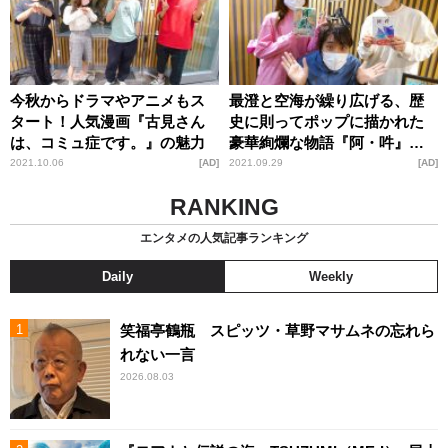
今秋からドラマやアニメもス
最澄と空海が繰り広げる、歴
タート！人気漫画『古見さん
史に則ってポップに描かれた
は、コミュ症です。』の魅力
豪華絢爛な物語『阿・吽』の
魅力
2021.10.06
AD
2021.09.29
AD
RANKING
エンタメの人気記事ランキング
Daily
Weekly
笑福亭鶴瓶 スピッツ・草野マサムネの忘れら
れない一言
2026.08.03