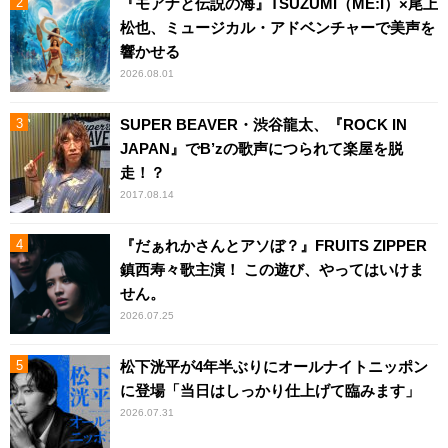
『モアナと伝説の海』TSUZUMI（ME:I）×尾上
松也、ミュージカル・アドベンチャーで美声を
響かせる
2026.08.01
SUPER BEAVER・渋谷龍太、『ROCK IN
JAPAN』でB’zの歌声につられて楽屋を脱
走！？
2017.08.14
『だぁれかさんとアソぼ？』FRUITS ZIPPER
鎮西寿々歌主演！ この遊び、やってはいけま
せん。
2026.07.25
松下洸平が4年半ぶりにオールナイトニッポン
に登場「当日はしっかり仕上げて臨みます」
2026.07.31