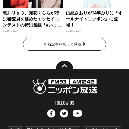
朝井リョウ、知花くららが特
由紀さおりが14年ぶりに『オ
別審査員を務めたエッセイコ
ールナイトニッポン』に登
ンテストの特別番組「#いまあ
場！
なたに伝えたいこと」
2026.08.04
2026.08.04
新着記事をもっと見る