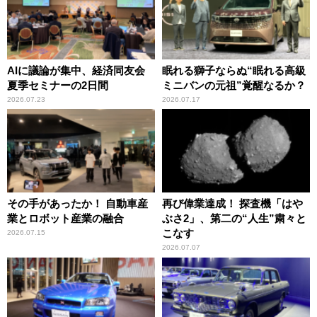
AIに議論が集中、経済同友会
眠れる獅子ならぬ“眠れる高級
夏季セミナーの2日間
ミニバンの元祖”覚醒なるか？
2026.07.23
2026.07.17
その手があったか！ 自動車産
再び偉業達成！ 探査機「はや
業とロボット産業の融合
ぶさ2」、第二の“人生”粛々と
こなす
2026.07.15
2026.07.07