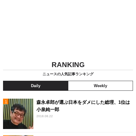
RANKING
ニュースの人気記事ランキング
Daily
Weekly
森永卓郎が選ぶ日本をダメにした総理、1位は
小泉純一郎
2018.08.22