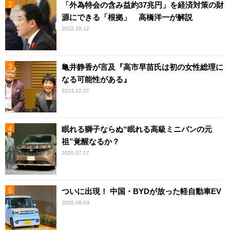
「外為特会の含み益約37兆円」を経済対策の財
源にできる「根拠」 高橋洋一が解説
2022.10.12
亀井静香が言及『高市早苗氏は初の女性総理に
なる可能性がある』
2023.12.27
眠れる獅子ならぬ“眠れる高級ミニバンの元
祖”覚醒なるか？
2026.07.17
ついに出現！ 中国・BYDが放った軽自動車EV
2026.08.03