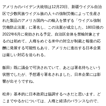
アメリカのバイデン大統領は12月23日、新疆ウイグル自治
区で少数民族ウイグル族の人々の強制労働によって生産さ
れた製品のアメリカ国内への輸入を禁ずる「ウイグル強制
労働防止法案」に署名し、この法案が成立した。180日後の
2022年6月に発効される予定。自治区全体を禁輸対象とす
るのは初めて。人権をめぐる米中の対立が制裁と報復の応
酬に発展する可能性もあり、アメリカに進出する日本企業
は厳しい対応を迫られる。
飯田）既に議会で可決されていて、あとは署名待ちという
状態でしたが、予想通り署名されました。日本企業には影
響が出そうですね。
松井）基本的に日本政府は協調するべきだと思います。ど
こまでやるかについては、人権と経済のバランスなので、