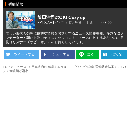
番組情報
飯田浩司のOK! Cozy up!
FM93/AM1242ニッポン放送 月-金 6:00-8:00
忙しい現代人の朝に最適な情報をお送りするニュース情報番組。多彩なコメ
ンテーターと朝から熱いディスカッション！ニュースに対するあなたのご意
見（リスナーズオピニオン）をお待ちしています。
ツイートする
シェアする
送る
はてな
TOP
ニュース
日本政府は協調するべき ～「ウイグル強制労働防止法案」にバイ
デン大統領が署名