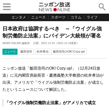
エンタメ
ニュース
スポーツ
コラム
ライフ
日本政府は協調するべき ～「ウイグル強
制労働防止法案」にバイデン大統領が署名
NEWS ONLINE 編集部
公開：
2021-12-24
（
2021-12-24
更新）
ニュース
飯田浩司
松井孝治
飯田浩司のOK! Cozy up!
ニッポン放送「飯田浩司のOK! Cozy up!」（12月24日放
送）に元内閣官房副長官・慶應義塾大学教授の松井孝治が
出演。アメリカで「ウイグル強制労働防止法案」が成立し
たというニュースについて解説した。
「ウイグル強制労働防止法案」がアメリカで成立