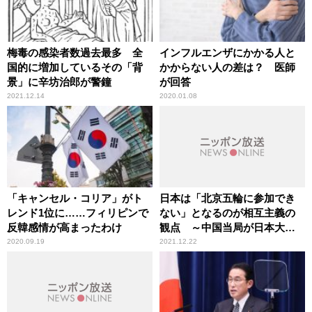
梅毒の感染者数過去最多 全
インフルエンザにかかる人と
国的に増加しているその「背
かからない人の差は？ 医師
景」に辛坊治郎が警鐘
が回答
2021.12.14
2020.01.08
「キャンセル・コリア」がト
日本は「北京五輪に参加でき
レンド1位に……フィリピンで
ない」となるのが相互主義の
反韓感情が高まったわけ
観点 ～中国当局が日本大使
館招待客に圧力
2020.09.19
2021.12.22