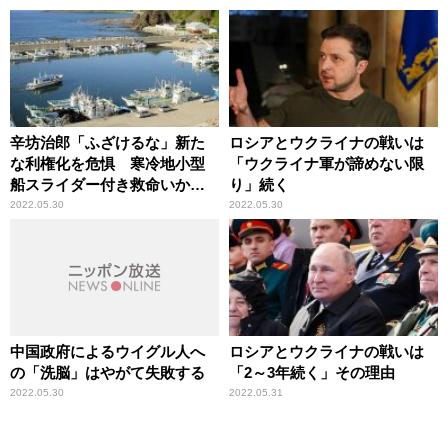
辛坊治郎「ふざけるな」新た
ロシアとウクライナの戦いは
な利権化を危惧 寒冷地小型
「ウクライナ軍が諦めない限
船スライダー付き救命いかだ
り」続く
搭載義務化方針で
2022.05.30
2022.05.30
中国政府によるウイグル人へ
ロシアとウクライナの戦いは
の「洗脳」はやがて失敗する
「2～3年続く」その理由
2022.05.30
2022.05.31