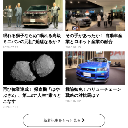
眠れる獅子ならぬ“眠れる高級
その手があったか！ 自動車産
ミニバンの元祖”覚醒なるか？
業とロボット産業の融合
2026.07.17
2026.07.15
再び偉業達成！ 探査機「はや
極論御免！バリューチェーン
ぶさ2」、第二の“人生”粛々と
戦略の対抗馬は？
こなす
2026.07.02
2026.07.07
新着記事をもっと見る