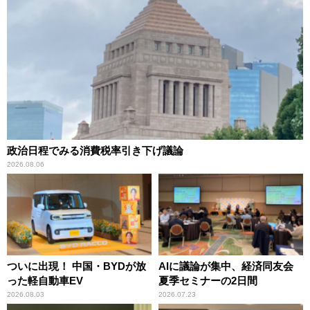
政治日程でみる消費税率引き下げ議論
2026.08.06
ついに出現！ 中国・BYDが放
AIに議論が集中、経済同友会
った軽自動車EV
夏季セミナーの2日間
2026.08.03
2026.07.23