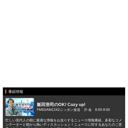
番組情報
飯田浩司のOK! Cozy up!
FM93/AM1242ニッポン放送 月-金 6:00-8:00
忙しい現代人の朝に最適な情報をお送りするニュース情報番組。多彩なコメ
ンテーターと朝から熱いディスカッション！ニュースに対するあなたのご意