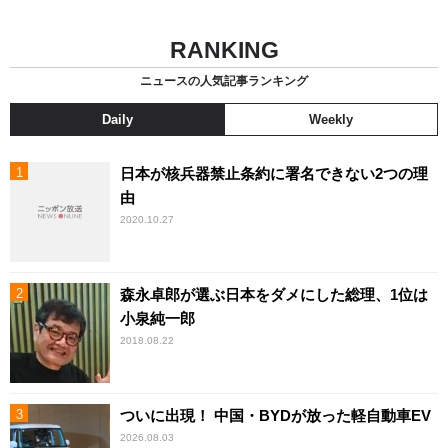
RANKING
ニュースの人気記事ランキング
Daily
Weekly
日本が核兵器禁止条約に署名できない2つの理
由
2020.10.27
森永卓郎が選ぶ日本をダメにした総理、1位は
小泉純一郎
2018.08.22
ついに出現！ 中国・BYDが放った軽自動車EV
2026.08.03