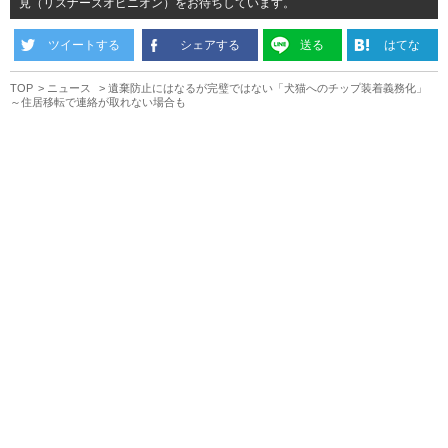
見（リスナーズオピニオン）をお待ちしています。
ツイートする
シェアする
送る
はてな
TOP
ニュース
遺棄防止にはなるが完璧ではない「犬猫へのチップ装着義務化」
～住居移転で連絡が取れない場合も