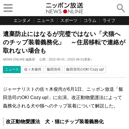
エンタメ
ニュース
スポーツ
コラム
ライフ
遺棄防止にはなるが完璧ではない「犬猫へ
のチップ装着義務化」 ～住居移転で連絡が
取れない場合も
NEWS ONLINE 編集部
公開：
2022-06-01
（
2022-06-01
更新）
ニュース
佐々木俊尚
飯田浩司
飯田浩司のOK! Cozy up!
ジャーナリストの佐々木俊尚が6月1日、ニッポン放送「飯
田浩司のOK! Cozy up!」に出演。改正動物愛護法によって
義務化される犬や猫へのチップ装着について解説した。
改正動物愛護法 犬・猫にチップ装着義務化