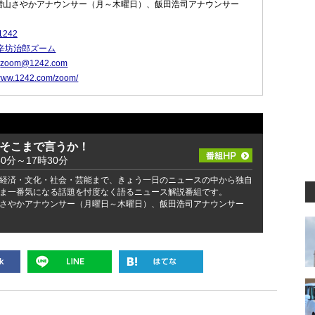
増山さやかアナウンサー（月～木曜日）、飯田浩司アナウンサー
1242
辛坊治郎ズーム
：
zoom@1242.com
/www.1242.com/zoom/
 そこまで言うか！
30分～17時30分
経済・文化・社会・芸能まで、きょう一日のニュースの中から独自
ま一番気になる話題を忖度なく語るニュース解説番組です。
さやかアナウンサー（月曜日～木曜日）、飯田浩司アナウンサー