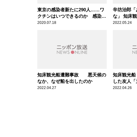
東京の感染者新たに290人……ワ
辛坊治郎「
クチンはいつできるのか 感染症
な」 知床
専門医と辛坊治郎が対論
没”に憤怒
2020.07.18
2022.05.24
も詳説
知床観光船遭難事故 悪天候の
知床観光船
なか、なぜ船を出したのか
した友人「
をつけろと
2022.04.27
2022.04.26
れた」