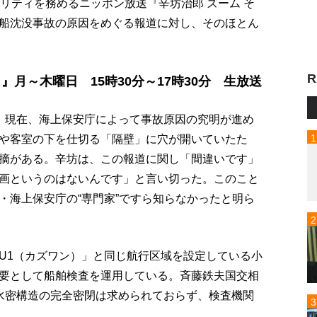
リティを務めるニッポン放送『辛坊治郎 ズーム そ
船沈没事故の原因をめぐる報道に対し、そのほとん
R
』月～木曜日 15時30分～17時30分 生放送
、現在、海上保安庁によって事故原因の究明が進め
や客室の下を仕切る「隔壁」に穴が開いていたた
摘がある。辛坊は、この報道に関し「間違いです」
画というのはないんです」と言い切った。このこと
・海上保安庁の“専門家”ですら知らなかったと明ら
ZU1（カズワン）」と同じ航行区域を設定している小
要として船舶検査を運用している。斉藤鉄夫国交相
水密構造の完全密閉は求められておらず、検査機関