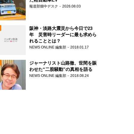
報道部畑中デスク
2026.08.03
阪神・淡路大震災から今日で23
年 災害時リーダーに最も求めら
れることとは？
N
NEWS ONLINE 編集部
2018.01.17
ジャーナリスト山路徹、世間を賑
わせた“二股騒動”の真相を語る
NEWS ONLINE 編集部
2018.08.24
N