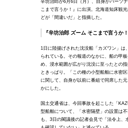
辛坊治郎が6月6日（月）、自身がパーソナ
こまで言うか！』に出演。北海道知床観光
どが「間違いだ」と指摘した。
『辛坊治郎 ズーム そこまで言うか！
1日に陸揚げされた沈没船「カズワン」は
られている。その報道のなかに、船の甲板
め、浸水範囲が広がり沈没に至ったとの指
ときっぱり。「この種の小型船舶に水密区
に関して、自身が以前に番組で同席した元
かにした。
国土交通省は、今回事故を起こした「KA
型船舶について、「水密隔壁」の設置は不
も、3日の閣議後の記者会見で「法令上、
も確認していない」と述べている。