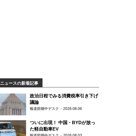
ニュースの新着記事
政治日程でみる消費税率引き下げ
議論
報道部畑中デスク
2026.08.06
ついに出現！ 中国・BYDが放っ
た軽自動車EV
報道部畑中デスク
2026.08.03