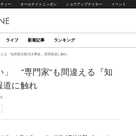
リティー
オールナイトニッポン
ショウアップナイター
イベント
ライフ
新着記事
ランキング
違える『知床観光船沈没事故』原因報道に触れ
」 “専門家“も間違える『知
報道に触れ
15
郎