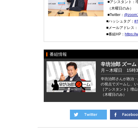
■アシスタント：
（木曜日のみ）
■Twitter：
@zoom
■ハッシュタグ：
#
■メールアドレス
■番組HP：
https:/
番組情報
辛坊治郎 ズーム
月～木曜日 15時
辛坊治郎さんが政治・
の視点でズームし、い
［アシスタント］増山
（木曜日のみ）