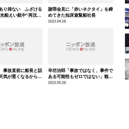
あり得ない ふざける
謝罪会見に「赤いネクタイ」を締
観光船えい航中“再沈
めてきた知床遊覧船社長
 船舶の陸揚げ方法
2022.04.28
 事故直前に船長と話
辛坊治郎「事故ではなく、事件で
天気が悪くなるから気
ある可能性もゼロではない」観光
伝えたら、え？と驚か
船沈没、先入観排除の調査を提言
2022.05.26