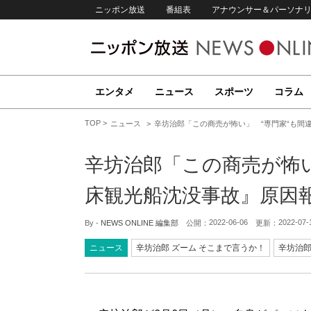
ニッポン放送
番組表
アナウンサー＆パーソナ
エンタメ
ニュース
スポーツ
コラム
TOP
ニュース
辛坊治郎「この商売が怖い」 “専門家“も間
辛坊治郎「この商売が怖い
床観光船沈没事故』原因
2022-06-06
2022-07-
By -
NEWS ONLINE 編集部
公開：
更新：
ニュース
辛坊治郎 ズーム そこまで言うか！
辛坊治