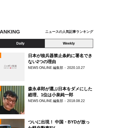
ANKING
ニュースの人気記事ランキング
Daily
Weekly
日本が核兵器禁止条約に署名でき
ない2つの理由
NEWS ONLINE 編集部
2020.10.27
N
森永卓郎が選ぶ日本をダメにした
総理、1位は小泉純一郎
NEWS ONLINE 編集部
2018.08.22
ついに出現！ 中国・BYDが放っ
た軽自動車EV