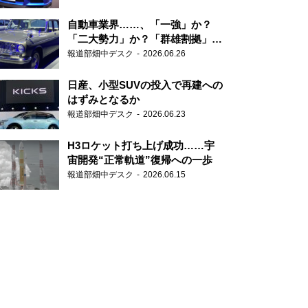
自動車業界……、「一強」か？
「二大勢力」か？「群雄割拠」
か？
報道部畑中デスク
2026.06.26
日産、小型SUVの投入で再建への
はずみとなるか
報道部畑中デスク
2026.06.23
H3ロケット打ち上げ成功……宇
宙開発“正常軌道”復帰への一歩
報道部畑中デスク
2026.06.15