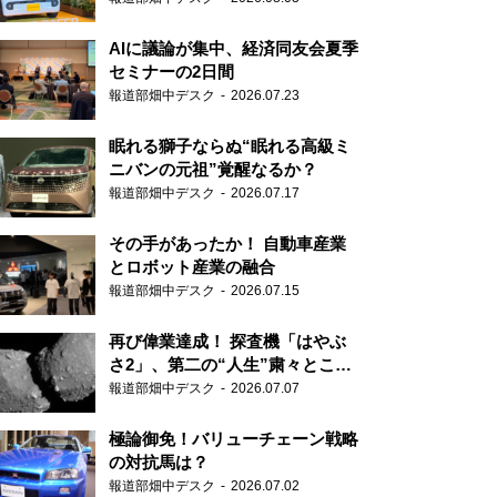
AIに議論が集中、経済同友会夏季
セミナーの2日間
報道部畑中デスク
2026.07.23
眠れる獅子ならぬ“眠れる高級ミ
ニバンの元祖”覚醒なるか？
報道部畑中デスク
2026.07.17
その手があったか！ 自動車産業
とロボット産業の融合
報道部畑中デスク
2026.07.15
再び偉業達成！ 探査機「はやぶ
さ2」、第二の“人生”粛々とこな
す
報道部畑中デスク
2026.07.07
極論御免！バリューチェーン戦略
の対抗馬は？
報道部畑中デスク
2026.07.02