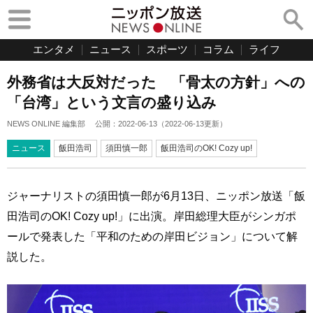
エンタメ
ニュース
スポーツ
コラム
ライフ
外務省は大反対だった 「骨太の方針」への
「台湾」という文言の盛り込み
NEWS ONLINE 編集部
公開：
2022-06-13
（
2022-06-13
更新）
ニュース
飯田浩司
須田慎一郎
飯田浩司のOK! Cozy up!
ジャーナリストの須田慎一郎が6月13日、ニッポン放送「飯
田浩司のOK! Cozy up!」に出演。岸田総理大臣がシンガポ
ールで発表した「平和のための岸田ビジョン」について解
説した。