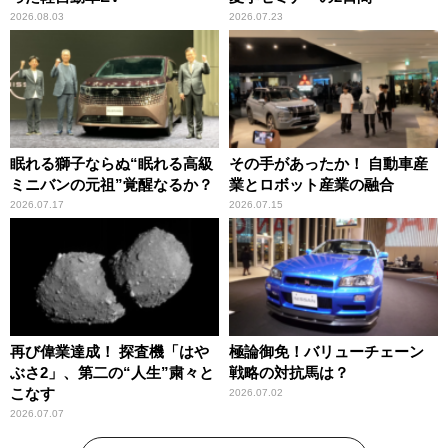
2026.08.03
2026.07.23
眠れる獅子ならぬ“眠れる高級
その手があったか！ 自動車産
ミニバンの元祖”覚醒なるか？
業とロボット産業の融合
2026.07.17
2026.07.15
再び偉業達成！ 探査機「はや
極論御免！バリューチェーン
ぶさ2」、第二の“人生”粛々と
戦略の対抗馬は？
こなす
2026.07.02
2026.07.07