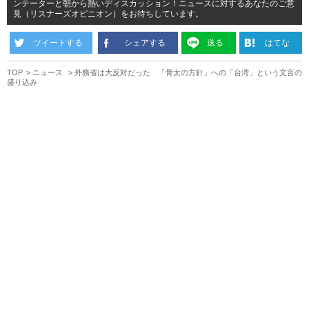
ンテーターと朝から熱いディスカッション！ニュースに対するあなたのご意
見（リスナーズオピニオン）をお待ちしています。
ツイートする
シェアする
送る
はてな
TOP
ニュース
外務省は大反対だった 「骨太の方針」への「台湾」という文言の
盛り込み