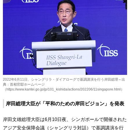
2022年6月11日、シャングリラ・ダイアローグで基調講演を行う岸田総理～出
典：首相官邸ホームページ
（https://www.kantei.go.jp/jp/101_kishida/actions/202206/11singapore.html）
岸田総理大臣が「平和のための岸田ビジョン」を発表
岸田文雄総理大臣は6月10日夜、シンガポールで開催された
アジア安全保障会議（シャングリラ対話）で基調講演を行