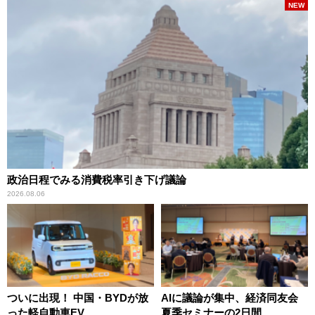
NEW
政治日程でみる消費税率引き下げ議論
2026.08.06
ついに出現！ 中国・BYDが放
AIに議論が集中、経済同友会
った軽自動車EV
夏季セミナーの2日間