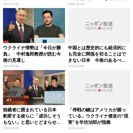
2020.01.08
2022.06.08
ウクライナ情勢は「今日が勝
中国とは歴史的にも経済的に
負」 中村逸郎教授が読む今
も完全に関係を切ることはで
後の見通し
きない日本 今後のあるべき
スタンスとは
2022.06.08
2022.06.09
独裁者に囲まれている日本
「停戦の鍵はアメリカが握っ
豹変する彼らに「成功しそう
ている」ウクライナ侵攻の“現
もない」と思いとどまらせる
実”を辛坊治郎が指摘
のが抑止力
2022.06.05
2022.06.09