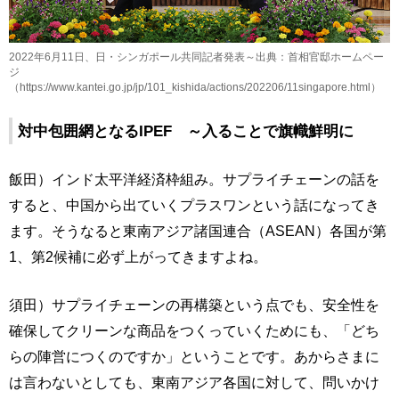
2022年6月11日、日・シンガポール共同記者発表～出典：首相官邸ホームペー
ジ
（https://www.kantei.go.jp/jp/101_kishida/actions/202206/11singapore.html）
対中包囲網となるIPEF ～入ることで旗幟鮮明に
飯田）インド太平洋経済枠組み。サプライチェーンの話を
すると、中国から出ていくプラスワンという話になってき
ます。そうなると東南アジア諸国連合（ASEAN）各国が第
1、第2候補に必ず上がってきますよね。
須田）サプライチェーンの再構築という点でも、安全性を
確保してクリーンな商品をつくっていくためにも、「どち
らの陣営につくのですか」ということです。あからさまに
は言わないとしても、東南アジア各国に対して、問いかけ