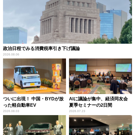
政治日程でみる消費税率引き下げ議論
2026.08.06
ついに出現！ 中国・BYDが放
AIに議論が集中、経済同友会
った軽自動車EV
夏季セミナーの2日間
2026.08.03
2026.07.23