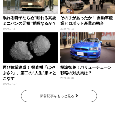
眠れる獅子ならぬ“眠れる高級
その手があったか！ 自動車産
ミニバンの元祖”覚醒なるか？
業とロボット産業の融合
2026.07.17
2026.07.15
再び偉業達成！ 探査機「はや
極論御免！バリューチェーン
ぶさ2」、第二の“人生”粛々と
戦略の対抗馬は？
こなす
2026.07.02
2026.07.07
新着記事をもっと見る