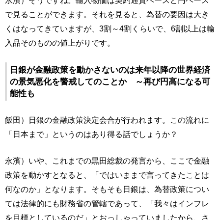
永濱）そうですね。輸入物価は契約通貨ベースと円ベース
で見ることができます。それを見ると、為替の要因は大き
くはなってきていますが、3割～4割くらいで、6割以上は輸
入品そのものの値上がりです。
日銀が金融政策を動かさないのは来年以降の世界経済
の景気悪化を警戒してのことか ～再び円高になる可
能性も
飯田）日銀の金融政策決定会合が行われます。この流れに
「日本まで」というのはあり得る話でしょうか？
永濱）いや、これまでの黒田総裁の発言から、ここで金融
政策を動かすとなると、「ではいままで言ってきたことは
何なのか」となります。そもそも日銀は、為替政策につい
ては法律的にも財務省の管轄であって、「我々はインフレ
を目標としているのだ」とおっしゃっていましたから、さ