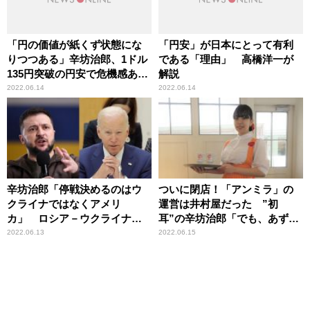
「円の価値が紙くず状態にな
「円安」が日本にとって有利
りつつある」辛坊治郎、1ドル
である「理由」 高橋洋一が
135円突破の円安で危機感あら
解説
わ
2022.06.14
2022.06.14
辛坊治郎「停戦決めるのはウ
ついに閉店！「アンミラ」の
クライナではなくアメリ
運営は井村屋だった ”初
カ」 ロシア－ウクライナ停
耳”の辛坊治郎「でも、あずき
戦交渉の行方を展望
バー売ってないよ？」
2022.06.13
2022.06.15