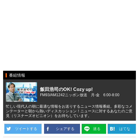
番組情報
飯田浩司のOK! Cozy up!
FM93/AM1242ニッポン放送 月-金 6:00-8:00
忙しい現代人の朝に最適な情報をお送りするニュース情報番組。多彩なコメ
ンテーターと朝から熱いディスカッション！ニュースに対するあなたのご意
見（リスナーズオピニオン）をお待ちしています。
ツイートする
シェアする
送る
はてな