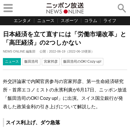
エンタメ
ニュース
スポーツ
コラム
ライフ
日本経済を立て直すには「労働市場改革」と
「高圧経済」の2つしかない
NEWS ONLINE 編集部
公開：
2022-06-19
（
2022-06-19
更新）
ニュース
飯田浩司
宮家邦彦
飯田浩司のOK! Cozy up!
外交評論家で内閣官房参与の宮家邦彦、第一生命経済研究
所・首席エコノミストの永濱利廣が6月17日、ニッポン放送
「飯田浩司のOK! Cozy up!」に出演。スイス国立銀行が発
表した政策金利の引き上げについて解説した。
スイス利上げ、ダウ急落