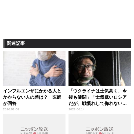
関連記事
インフルエンザにかかる人と
「ウクライナは士気高く、今
かからない人の差は？ 医師
後も健闘」「士気低いロシア
が回答
だが、戦慣れして侮れない」
宮嶋茂樹氏が現地取材報告
2020.01.08
2022.06.14