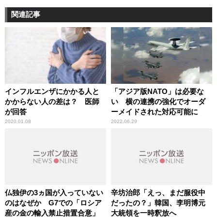
関連記事
インフルエンザにかかる人と
「アジア版NATO」は必要な
かからない人の差は？ 医師
い 横の連携の強化でオーダ
が回答
ーメイドされた対応可能に
2020.01.08
2022.06.29
仏独伊の3ヵ国が入っていない
辛坊治郎「えっ、まだ服役中
のはなぜか G7での「ロシア
だったの？」韓国、李明博元
産の金の輸入禁止措置合意」
大統領を一時釈放へ