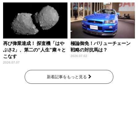
再び偉業達成！ 探査機「はや
極論御免！バリューチェーン
ぶさ2」、第二の“人生”粛々と
戦略の対抗馬は？
こなす
2026.07.02
2026.07.07
新着記事をもっと見る