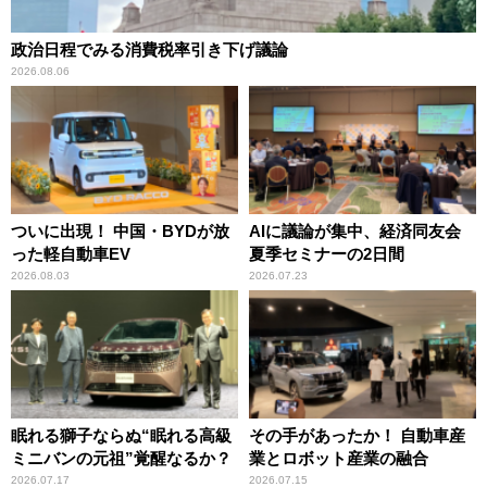
政治日程でみる消費税率引き下げ議論
2026.08.06
ついに出現！ 中国・BYDが放
AIに議論が集中、経済同友会
った軽自動車EV
夏季セミナーの2日間
2026.08.03
2026.07.23
眠れる獅子ならぬ“眠れる高級
その手があったか！ 自動車産
ミニバンの元祖”覚醒なるか？
業とロボット産業の融合
2026.07.17
2026.07.15