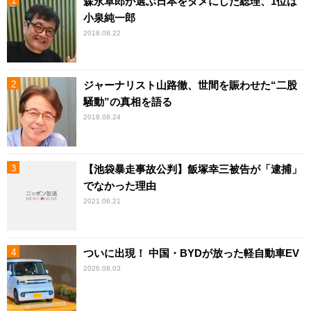
森永卓郎が選ぶ日本をダメにした総理、1位は
小泉純一郎
2018.08.22
ジャーナリスト山路徹、世間を賑わせた“二股
騒動”の真相を語る
2018.08.24
【池袋暴走事故公判】飯塚幸三被告が「逮捕」
でなかった理由
2021.06.21
ついに出現！ 中国・BYDが放った軽自動車EV
2026.08.03