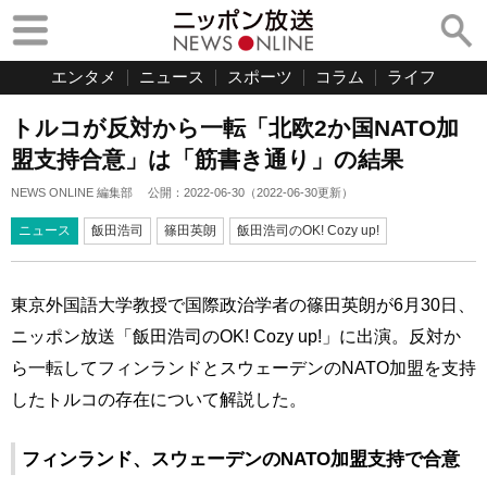
エンタメ
ニュース
スポーツ
コラム
ライフ
トルコが反対から一転「北欧2か国NATO加
盟支持合意」は「筋書き通り」の結果
NEWS ONLINE 編集部
公開：
2022-06-30
（
2022-06-30
更新）
ニュース
飯田浩司
篠田英朗
飯田浩司のOK! Cozy up!
東京外国語大学教授で国際政治学者の篠田英朗が6月30日、
ニッポン放送「飯田浩司のOK! Cozy up!」に出演。反対か
ら一転してフィンランドとスウェーデンのNATO加盟を支持
したトルコの存在について解説した。
フィンランド、スウェーデンのNATO加盟支持で合意