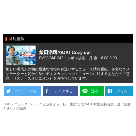
番組情報
飯田浩司のOK! Cozy up!
FM93/AM1242ニッポン放送 月-金 6:00-8:00
忙しい現代人の朝に最適な情報をお送りするニュース情報番組。多彩なコメ
ンテーターと朝から熱いディスカッション！ニュースに対するあなたのご意
見（リスナーズオピニオン）をお待ちしています。
ツイートする
シェアする
送る
はてな
TOP
ニュース
トルコが反対から一転「北欧2か国NATO加盟支持合意」は「筋書
き通り」の結果