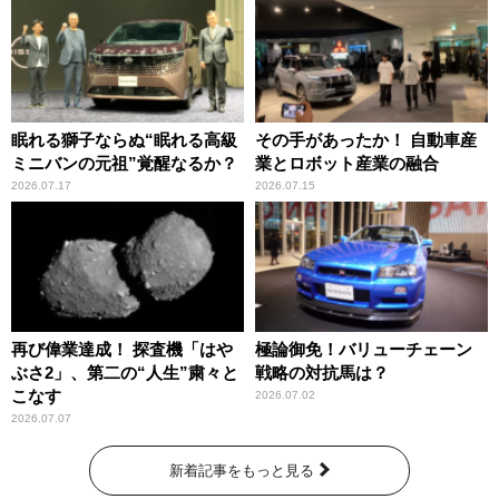
眠れる獅子ならぬ“眠れる高級
その手があったか！ 自動車産
ミニバンの元祖”覚醒なるか？
業とロボット産業の融合
2026.07.17
2026.07.15
再び偉業達成！ 探査機「はや
極論御免！バリューチェーン
ぶさ2」、第二の“人生”粛々と
戦略の対抗馬は？
こなす
2026.07.02
2026.07.07
新着記事をもっと見る