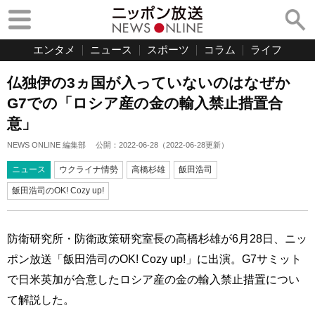
エンタメ
ニュース
スポーツ
コラム
ライフ
仏独伊の3ヵ国が入っていないのはなぜか
G7での「ロシア産の金の輸入禁止措置合
意」
NEWS ONLINE 編集部
公開：
2022-06-28
（
2022-06-28
更新）
ニュース
ウクライナ情勢
高橋杉雄
飯田浩司
飯田浩司のOK! Cozy up!
防衛研究所・防衛政策研究室長の高橋杉雄が6月28日、ニッ
ポン放送「飯田浩司のOK! Cozy up!」に出演。G7サミット
で日米英加が合意したロシア産の金の輸入禁止措置につい
て解説した。