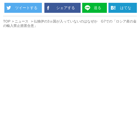
ツイートする
シェアする
送る
はてな
TOP
ニュース
仏独伊の3ヵ国が入っていないのはなぜか G7での「ロシア産の金
の輸入禁止措置合意」