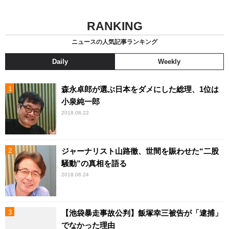
RANKING
ニュースの人気記事ランキング
Daily
Weekly
森永卓郎が選ぶ日本をダメにした総理、1位は
小泉純一郎
2018.08.22
ジャーナリスト山路徹、世間を賑わせた“二股
騒動”の真相を語る
2018.08.24
【池袋暴走事故公判】飯塚幸三被告が「逮捕」
でなかった理由