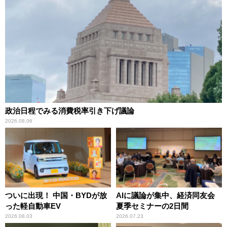
政治日程でみる消費税率引き下げ議論
2026.08.06
ついに出現！ 中国・BYDが放
AIに議論が集中、経済同友会
った軽自動車EV
夏季セミナーの2日間
2026.08.03
2026.07.23