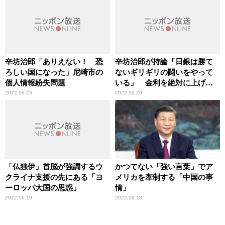
辛坊治郎「ありえない！ 恐
辛坊治郎が持論「日銀は勝て
ろしい国になった」尼崎市の
ないギリギリの闘いをやって
個人情報紛失問題
いる」 金利を絶対に上げら
れないわけ
2022.06.23
2022.06.20
「仏独伊」首脳が強調するウ
かつてない「強い言葉」でア
クライナ支援の先にある「ヨ
メリカを牽制する「中国の事
ーロッパ大国の思惑」
情」
2022.06.19
2022.06.18