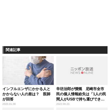
関連記事
インフルエンザにかかる人と
辛坊治郎が憤慨 尼崎市全市
かからない人の差は？ 医師
民の個人情報紛失は「1人の民
が回答
間人がUSBで持ち運びできる
システム自体がおかしい」
2020.01.08
2022.06.23