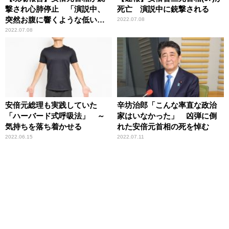
撃され心肺停止 「演説中、
死亡 演説中に銃撃される
突然お腹に響くような低い音
2022.07.08
が2回」
2022.07.08
安倍元総理も実践していた
辛坊治郎「こんな率直な政治
「ハーバード式呼吸法」 ～
家はいなかった」 凶弾に倒
気持ちを落ち着かせる
れた安倍元首相の死を悼む
2022.06.15
2022.07.11