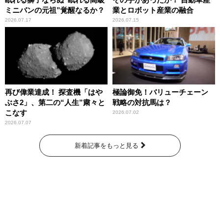
ミニバンの元祖”覚醒なるか？
業とロボット産業の融合
2026.07.17
2026.07.15
再び偉業達成！ 探査機「はや
極論御免！バリューチェーン
ぶさ2」、第二の“人生”粛々と
戦略の対抗馬は？
こなす
2026.07.02
2026.07.07
新着記事をもっと見る