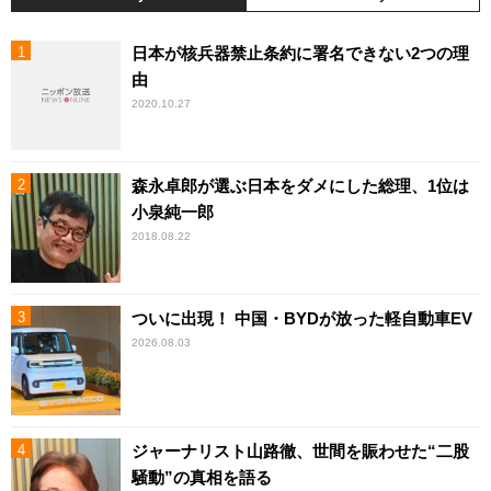
日本が核兵器禁止条約に署名できない2つの理
由
2020.10.27
森永卓郎が選ぶ日本をダメにした総理、1位は
小泉純一郎
2018.08.22
ついに出現！ 中国・BYDが放った軽自動車EV
2026.08.03
ジャーナリスト山路徹、世間を賑わせた“二股
騒動”の真相を語る