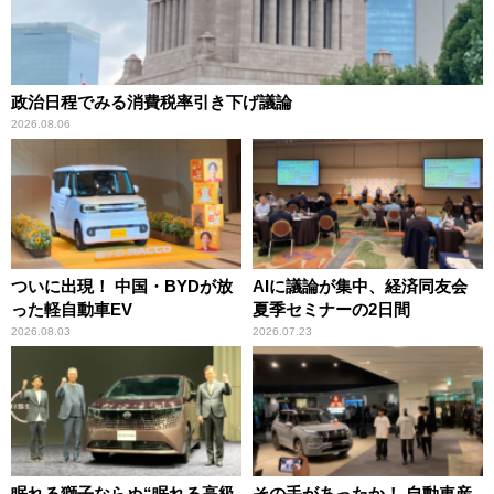
政治日程でみる消費税率引き下げ議論
2026.08.06
ついに出現！ 中国・BYDが放
AIに議論が集中、経済同友会
った軽自動車EV
夏季セミナーの2日間
2026.08.03
2026.07.23
眠れる獅子ならぬ“眠れる高級
その手があったか！ 自動車産