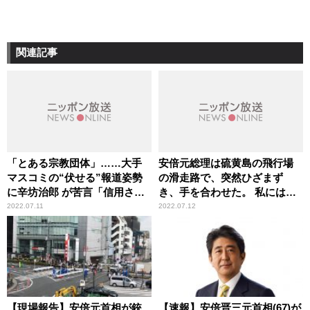
関連記事
「とある宗教団体」……大手
安倍元総理は硫黄島の飛行場
マスコミの“伏せる”報道姿勢
の滑走路で、突然ひざまず
に辛坊治郎 が苦言「信用され
き、手を合わせた。 私には何
ない」
が起きたか、分からなかっ
2022.07.11
2022.07.12
た。 ～前統合幕僚長・河野
克俊
【現場報告】安倍元首相が銃
【速報】安倍晋三元首相(67)が