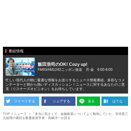
番組情報
飯田浩司のOK! Cozy up!
FM93/AM1242ニッポン放送 月-金 6:00-8:00
忙しい現代人の朝に最適な情報をお送りするニュース情報番組。多彩なコメ
ンテーターと朝から熱いディスカッション！ニュースに対するあなたのご意
見（リスナーズオピニオン）をお待ちしています。
ツイートする
シェアする
送る
はてな
TOP
ニュース
「本当に気さくで、金融政策についてよく勉強していた」安倍晋三
元総理の素顔を数量政策学者・高橋洋一が語る