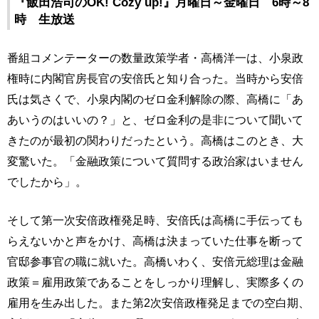
『飯田浩司のOK! Cozy up!』月曜日～金曜日 6時～8
時 生放送
番組コメンテーターの数量政策学者・高橋洋一は、小泉政
権時に内閣官房長官の安倍氏と知り合った。当時から安倍
氏は気さくで、小泉内閣のゼロ金利解除の際、高橋に「あ
あいうのはいいの？」と、ゼロ金利の是非について聞いて
きたのが最初の関わりだったという。高橋はこのとき、大
変驚いた。「金融政策について質問する政治家はいません
でしたから」。
そして第一次安倍政権発足時、安倍氏は高橋に手伝っても
らえないかと声をかけ、高橋は決まっていた仕事を断って
官邸参事官の職に就いた。高橋いわく、安倍元総理は金融
政策＝雇用政策であることをしっかり理解し、実際多くの
雇用を生み出した。また第2次安倍政権発足までの空白期、