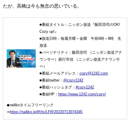
たが、高橋は今も無念の思いでいる。
■番組タイトル：ニッポン放送『飯田浩司のOK!
Cozy up!』
■放送日時：毎週月曜～金曜 午前6時～8時 生
放送
■パーソナリティ：飯田浩司 （ニッポン放送アナ
ウンサー）新行市佳 （ニッポン放送アナウンサ
ー）
■番組メールアドレス：
cozy@1242.com
■番組twitter：
@cozy1242
■番組ハッシュタグ：
#cozy1242
■番組HP：
https://www.1242.com/cozy/
◆radikoタイムフリーリンク
⇒
https://radiko.jp/#!/ts/LFR/20220713074345