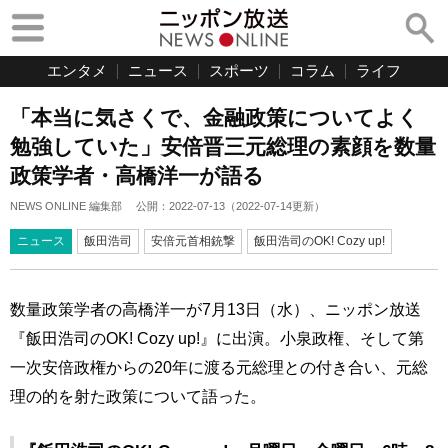
エンタメ
ニュース
スポーツ
コラム
ライフ
「本当に気さくで、金融政策についてよく
勉強していた」安倍晋三元総理の素顔を数量
政策学者・高橋洋一が語る
NEWS ONLINE 編集部
公開：
2022-07-13
（
2022-07-14
更新）
ニュース
飯田浩司
安倍元首相銃撃
飯田浩司のOK! Cozy up!
数量政策学者の高橋洋一が7月13日（水）、ニッポン放送
『飯田浩司のOK! Cozy up!』に出演。小泉政権、そして第
一次安倍政権からの20年に渡る元総理との付き合い、元総
理の的を射た政策について語った。