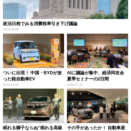
政治日程でみる消費税率引き下げ議論
2026.08.06
ついに出現！ 中国・BYDが放
AIに議論が集中、経済同友会
った軽自動車EV
夏季セミナーの2日間
2026.08.03
2026.07.23
眠れる獅子ならぬ“眠れる高級
その手があったか！ 自動車産