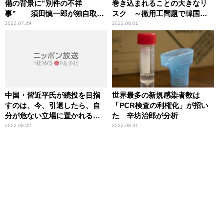
備の背景に“別件の不祥
巻き込まれることの大きなリ
事” 須田慎一郎が独自取材
スク ～徴用工問題で韓国外
をもとに批判
務省が最高裁に意見書提出
2022.07.29
2022.08.01
中国・習近平氏が続投を目指
世界最多の新規感染者数は
すのは、今、引退したら、自
「PCR検査の利権化」が招い
分が危ない立場に置かれるか
た 辛坊治郎が分析
ら
2022.08.02
2022.08.01