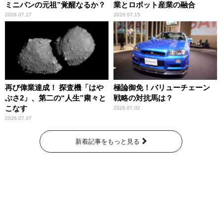
ミニバンの元祖”覚醒なるか？
業とロボット産業の融合
2026.07.17
2026.07.15
再び偉業達成！ 探査機「はや
極論御免！バリューチェーン
ぶさ2」、第二の“人生”粛々と
戦略の対抗馬は？
こなす
2026.07.02
2026.07.07
新着記事をもっと見る