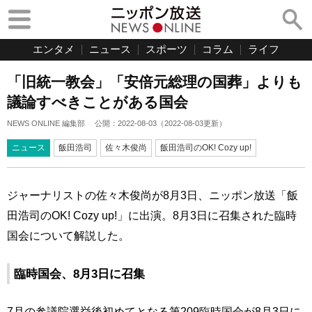
エンタメ
ニュース
スポーツ
コラム
ライフ
「旧統一教会」「安倍元総理の国葬」よりも
議論すべきことがある国会
NEWS ONLINE 編集部
公開：
2022-08-03
（
2022-08-03
更新）
ニュース
飯田浩司
佐々木俊尚
飯田浩司のOK! Cozy up!
ジャーナリストの佐々木俊尚が8月3日、ニッポン放送「飯
田浩司のOK! Cozy up!」に出演。8月3日に召集された臨時
国会について解説した。
臨時国会、8月3日に召集
7月の参議院選挙後初めてとなる第209臨時国会が8月3日に