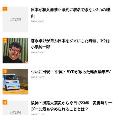
日本が核兵器禁止条約に署名できない2つの理
由
2020.10.27
森永卓郎が選ぶ日本をダメにした総理、1位は
小泉純一郎
2018.08.22
ついに出現！ 中国・BYDが放った軽自動車EV
2026.08.03
阪神・淡路大震災から今日で23年 災害時リー
ダーに最も求められることとは？
2018.01.17