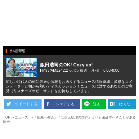
番組情報
飯田浩司のOK! Cozy up!
FM93/AM1242ニッポン放送 月-金 6:00-8:00
忙しい現代人の朝に最適な情報をお送りするニュース情報番組。多彩なコメ
ンテーターと朝から熱いディスカッション！ニュースに対するあなたのご意
見（リスナーズオピニオン）をお待ちしています。
ツイートする
シェアする
送る
はてな
TOP
ニュース
「旧統一教会」「安倍元総理の国葬」よりも議論すべきことがある
国会