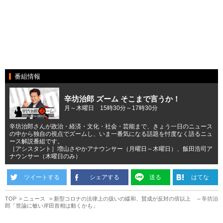
番組情報
辛坊治郎 ズーム そこまで言うか！
月～木曜日 15時30分～17時30分
辛坊治郎さんが政治・経済・文化・社会・芸能まで、きょう一日のニュース
の中から独自の視点でズームし、いま一番気になる話題を忖度なく語るニュ
ース解説番組です。
［アシスタント］増山さやかアナウンサー（月曜日～木曜日）、飯田浩司ア
ナウンサー（木曜日のみ）
ツイートする
シェアする
送る
はてな
TOP
ニュース
新型コロナの法律上の扱いの緩和、賛成が反対の倍以上 ～辛坊治
郎「世論に敏い岸田首相は動くかも」