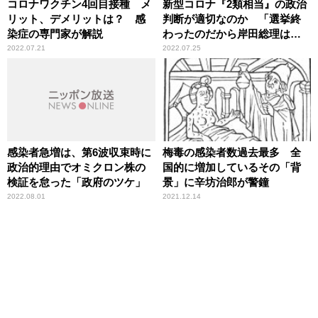
コロナワクチン4回目接種 メ
新型コロナ『2類相当』の政治
リット、デメリットは？ 感
判断が適切なのか 「選挙終
染症の専門家が解説
わったのだから岸田総理は検
証のリーダーシップを」須田
2022.07.21
2022.07.25
慎一郎が提言
感染者急増は、第6波収束時に
梅毒の感染者数過去最多 全
政治的理由でオミクロン株の
国的に増加しているその「背
検証を怠った「政府のツケ」
景」に辛坊治郎が警鐘
2022.08.01
2021.12.14