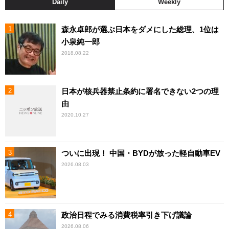
Daily
Weekly
森永卓郎が選ぶ日本をダメにした総理、1位は
小泉純一郎
2018.08.22
日本が核兵器禁止条約に署名できない2つの理
由
2020.10.27
ついに出現！ 中国・BYDが放った軽自動車EV
2026.08.03
政治日程でみる消費税率引き下げ議論
2026.08.06