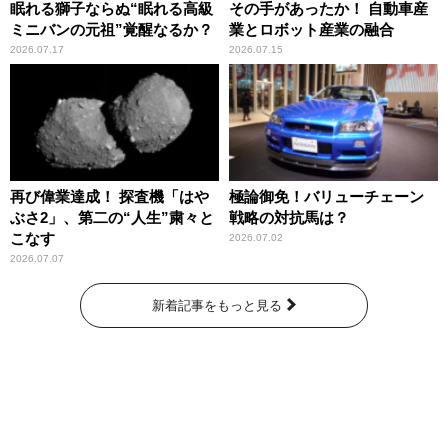
眠れる獅子ならぬ“眠れる高級
その手があったか！ 自動車産
ミニバンの元祖”覚醒なるか？
業とロボット産業の融合
2026.07.17
2026.07.15
再び偉業達成！ 探査機「はや
極論御免！バリューチェーン
ぶさ2」、第二の“人生”粛々と
戦略の対抗馬は？
こなす
2026.07.02
2026.07.07
新着記事をもっと見る