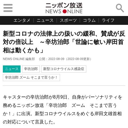
エンタメ
ニュース
スポーツ
コラム
ライフ
新型コロナの法律上の扱いの緩和、賛成が反
対の倍以上 ～辛坊治郎「世論に敏い岸田首
相は動くかも」
NEWS ONLINE 編集部
公開：
2022-08-09
（
2022-08-09
更新）
ニュース
辛坊治郎
新型コロナウイルス感染症
辛坊治郎 ズーム そこまで言うか！
キャスターの辛坊治郎が8月9日、自身がパーソナリティを
務めるニッポン放送「辛坊治郎 ズーム そこまで言う
か！」に出演。新型コロナウイルスをめぐる岸田文雄首相
の対応について言及した。