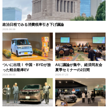
政治日程でみる消費税率引き下げ議論
2026.08.06
ついに出現！ 中国・BYDが放
AIに議論が集中、経済同友会
った軽自動車EV
夏季セミナーの2日間
2026.08.03
2026.07.23