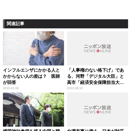
関連記事
インフルエンザにかかる人と
「人事権のない格下げ」であ
かからない人の差は？ 医師
る、河野「デジタル大臣」と
が回答
高市「経済安全保障担当大
臣」
2020.01.08
2022.08.10