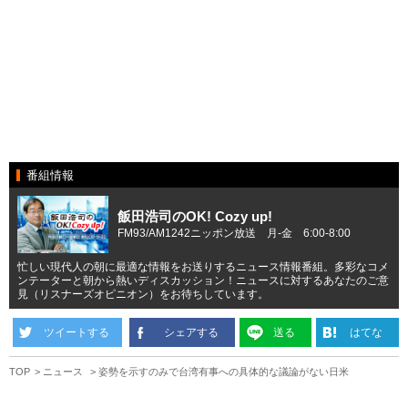
番組情報
飯田浩司のOK! Cozy up!
FM93/AM1242ニッポン放送 月-金 6:00-8:00
忙しい現代人の朝に最適な情報をお送りするニュース情報番組。多彩なコメ
ンテーターと朝から熱いディスカッション！ニュースに対するあなたのご意
見（リスナーズオピニオン）をお待ちしています。
ツイートする
シェアする
送る
はてな
TOP
ニュース
姿勢を示すのみで台湾有事への具体的な議論がない日米