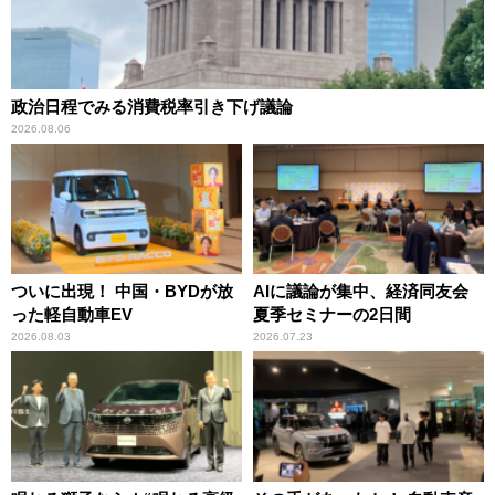
政治日程でみる消費税率引き下げ議論
2026.08.06
ついに出現！ 中国・BYDが放
AIに議論が集中、経済同友会
った軽自動車EV
夏季セミナーの2日間
2026.08.03
2026.07.23