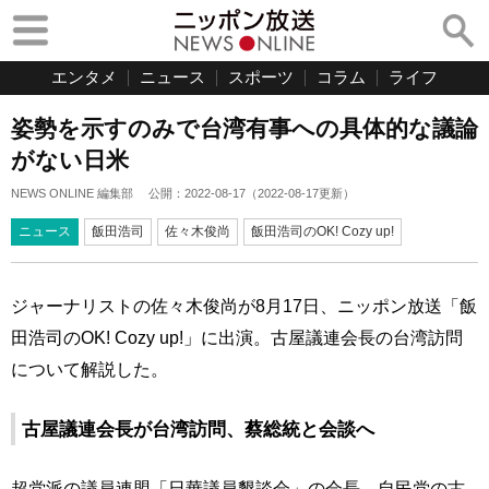
エンタメ
ニュース
スポーツ
コラム
ライフ
姿勢を示すのみで台湾有事への具体的な議論
がない日米
NEWS ONLINE 編集部
公開：
2022-08-17
（
2022-08-17
更新）
ニュース
飯田浩司
佐々木俊尚
飯田浩司のOK! Cozy up!
ジャーナリストの佐々木俊尚が8月17日、ニッポン放送「飯
田浩司のOK! Cozy up!」に出演。古屋議連会長の台湾訪問
について解説した。
古屋議連会長が台湾訪問、蔡総統と会談へ
超党派の議員連盟「日華議員懇談会」の会長、自民党の古