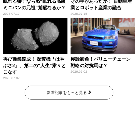
眠れる獅子ならぬ“眠れる高級
その手があったか！ 自動車産
ミニバンの元祖”覚醒なるか？
業とロボット産業の融合
2026.07.17
2026.07.15
再び偉業達成！ 探査機「はや
極論御免！バリューチェーン
ぶさ2」、第二の“人生”粛々と
戦略の対抗馬は？
こなす
2026.07.02
2026.07.07
新着記事をもっと見る