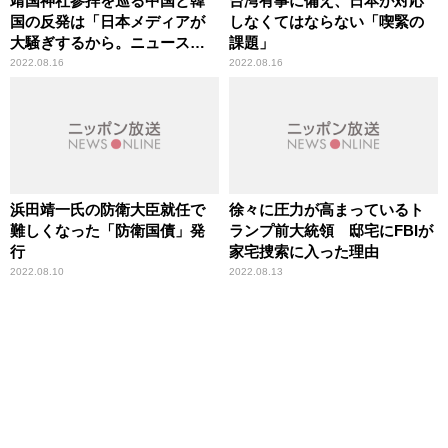
靖国神社参拝を巡る中国と韓
台湾有事に備え、日本が対応
国の反発は「日本メディアが
しなくてはならない「喫緊の
大騒ぎするから。ニュースで
課題」
扱わなければ、何も言ってこ
2022.08.16
2022.08.16
なくなる」有本香が指摘
浜田靖一氏の防衛大臣就任で
徐々に圧力が高まっているト
難しくなった「防衛国債」発
ランプ前大統領 邸宅にFBIが
行
家宅捜索に入った理由
2022.08.10
2022.08.13