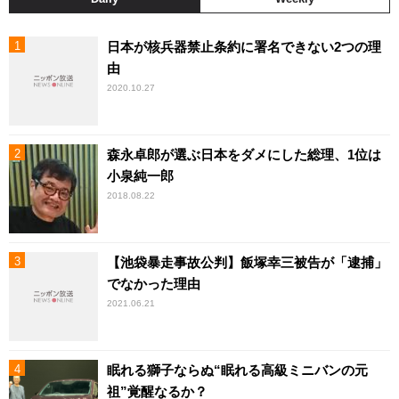
日本が核兵器禁止条約に署名できない2つの理
由
2020.10.27
森永卓郎が選ぶ日本をダメにした総理、1位は
小泉純一郎
2018.08.22
【池袋暴走事故公判】飯塚幸三被告が「逮捕」
でなかった理由
2021.06.21
眠れる獅子ならぬ“眠れる高級ミニバンの元
祖”覚醒なるか？