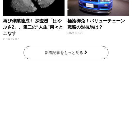
再び偉業達成！ 探査機「はや
極論御免！バリューチェーン
ぶさ2」、第二の“人生”粛々と
戦略の対抗馬は？
こなす
2026.07.02
2026.07.07
新着記事をもっと見る