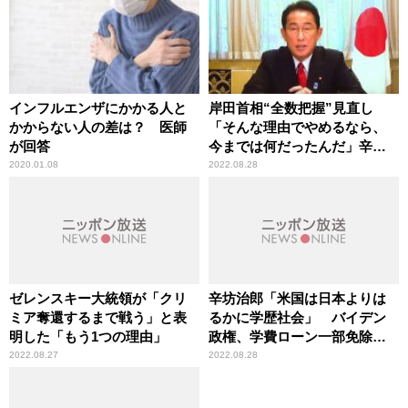
インフルエンザにかかる人と
岸田首相“全数把握”見直し
かからない人の差は？ 医師
「そんな理由でやめるなら、
が回答
今までは何だったんだ」辛坊
治郎苦言
2020.01.08
2022.08.28
ゼレンスキー大統領が「クリ
辛坊治郎「米国は日本よりは
ミア奪還するまで戦う」と表
るかに学歴社会」 バイデン
明した「もう1つの理由」
政権、学費ローン一部免除の
報道に
2022.08.27
2022.08.28