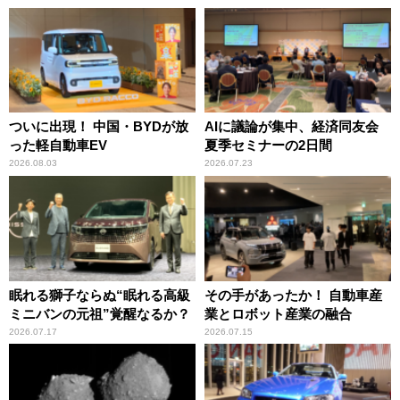
ついに出現！ 中国・BYDが放
AIに議論が集中、経済同友会
った軽自動車EV
夏季セミナーの2日間
2026.08.03
2026.07.23
眠れる獅子ならぬ“眠れる高級
その手があったか！ 自動車産
ミニバンの元祖”覚醒なるか？
業とロボット産業の融合
2026.07.17
2026.07.15