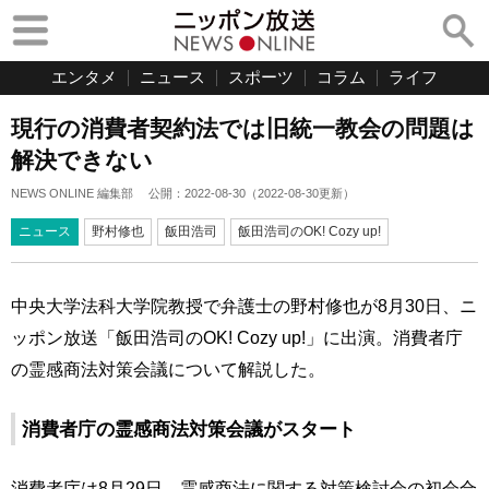
エンタメ
ニュース
スポーツ
コラム
ライフ
現行の消費者契約法では旧統一教会の問題は
解決できない
NEWS ONLINE 編集部
公開：
2022-08-30
（
2022-08-30
更新）
ニュース
野村修也
飯田浩司
飯田浩司のOK! Cozy up!
中央大学法科大学院教授で弁護士の野村修也が8月30日、ニ
ッポン放送「飯田浩司のOK! Cozy up!」に出演。消費者庁
の霊感商法対策会議について解説した。
消費者庁の霊感商法対策会議がスタート
消費者庁は8月29日、霊感商法に関する対策検討会の初会合