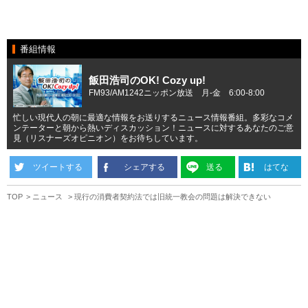
番組情報
飯田浩司のOK! Cozy up!
FM93/AM1242ニッポン放送 月-金 6:00-8:00
忙しい現代人の朝に最適な情報をお送りするニュース情報番組。多彩なコメ
ンテーターと朝から熱いディスカッション！ニュースに対するあなたのご意
見（リスナーズオピニオン）をお待ちしています。
ツイートする
シェアする
送る
はてな
TOP
ニュース
現行の消費者契約法では旧統一教会の問題は解決できない