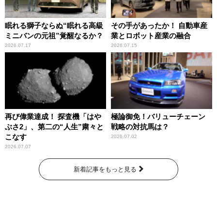
眠れる獅子ならぬ“眠れる高級
その手があったか！ 自動車産
ミニバンの元祖”覚醒なるか？
業とロボット産業の融合
2026.07.17
2026.07.15
再び偉業達成！ 探査機「はや
極論御免！バリューチェーン
ぶさ2」、第二の“人生”粛々と
戦略の対抗馬は？
こなす
2026.07.02
2026.07.07
新着記事をもっと見る