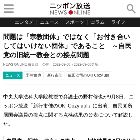
エンタメ
ニュース
スポーツ
コラム
ライフ
問題は「宗教団体」ではなく「お付き合い
してはいけない団体」であること ～自民
党の旧統一教会との接点問題
NEWS ONLINE 編集部
公開：
2022-09-08
（
2022-09-08
更新）
ニュース
野村修也
新行市佳
飯田浩司のOK! Cozy up!
中央大学法科大学院教授で弁護士の野村修也が9月8日、ニ
ッポン放送「新行市佳のOK! Cozy up!」に出演。自民党所
属国会議員の接点に関する点検結果の公表について解説し
た。