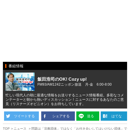
番組情報
飯田浩司のOK! Cozy up!
FM93/AM1242ニッポン放送 月-金 6:00-8:00
忙しい現代人の朝に最適な情報をお送りするニュース情報番組。多彩なコメ
ンテーターと朝から熱いディスカッション！ニュースに対するあなたのご意
見（リスナーズオピニオン）をお待ちしています。
ツイートする
シェアする
送る
はてな
TOP
ニュース
問題は「宗教団体」ではなく「お付き合いしてはいけない団体」で