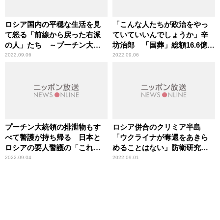
ロシア国内の平穏な生活を見
「こんな人たちが政治をやっ
て怒る「前線から戻った右派
ていていいんでしょうか」辛
の人」たち ～プーチン大統
坊治郎 「国葬」総額16.6億円
領が戦争をエスカレーション
をいま公表する情報コントロ
2022.09.06
2022.09.06
させる可能性も
ールの下手さに苦言
プーチン大統領の排泄物もす
ロシア併合のクリミア半島
べて警護が持ち帰る 日本と
「ウクライナが奪還をあきら
ロシアの要人警護の「これほ
めることはない」防衛研究所
どまでの違い」
幹部
2022.09.04
2022.09.01