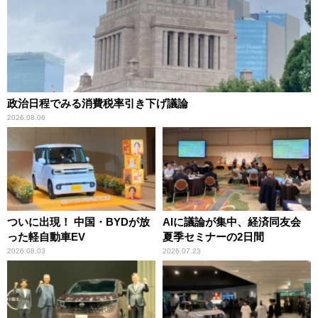
政治日程でみる消費税率引き下げ議論
2026.08.06
ついに出現！ 中国・BYDが放
AIに議論が集中、経済同友会
った軽自動車EV
夏季セミナーの2日間
2026.08.03
2026.07.23