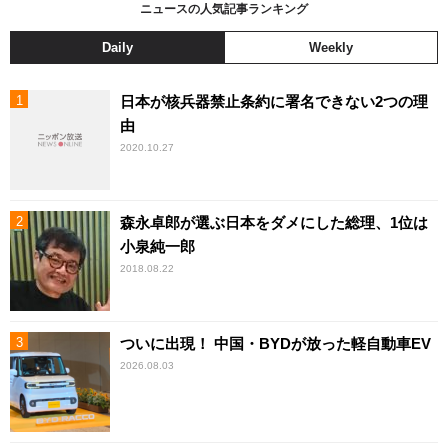
ニュースの人気記事ランキング
Daily
Weekly
日本が核兵器禁止条約に署名できない2つの理
由
2020.10.27
森永卓郎が選ぶ日本をダメにした総理、1位は
小泉純一郎
2018.08.22
ついに出現！ 中国・BYDが放った軽自動車EV
2026.08.03