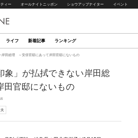
リティー
オールナイトニッポン
ショウアップナイター
イベント
ライフ
新着記事
ランキング
い岸田総理 ～安倍官邸にあって岸田官邸にないもの
印象」が払拭できない岸田総
岸田官邸にないもの
16
哲夫