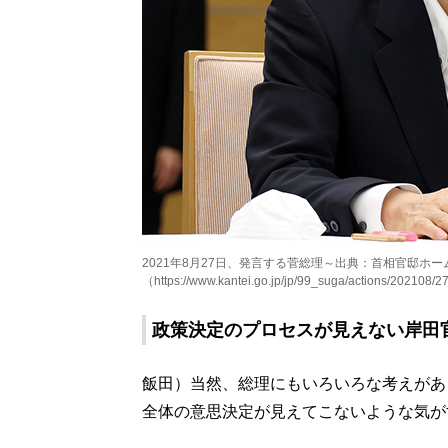
2021年8月27日、発言する菅総理～出典：首相官邸ホー
（https://www.kantei.go.jp/jp/99_suga/actions/202108/
政策決定のプロセスが見えない岸田
飯田）当然、総理にもいろいろな考えがあ
全体の意思決定が見えてこないような気が