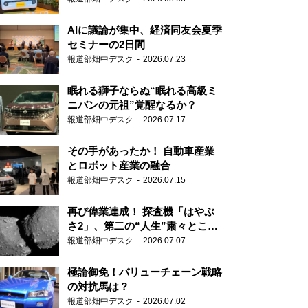
AIに議論が集中、経済同友会夏季
セミナーの2日間
報道部畑中デスク
2026.07.23
眠れる獅子ならぬ“眠れる高級ミ
ニバンの元祖”覚醒なるか？
報道部畑中デスク
2026.07.17
その手があったか！ 自動車産業
とロボット産業の融合
報道部畑中デスク
2026.07.15
再び偉業達成！ 探査機「はやぶ
さ2」、第二の“人生”粛々とこな
す
報道部畑中デスク
2026.07.07
極論御免！バリューチェーン戦略
の対抗馬は？
報道部畑中デスク
2026.07.02