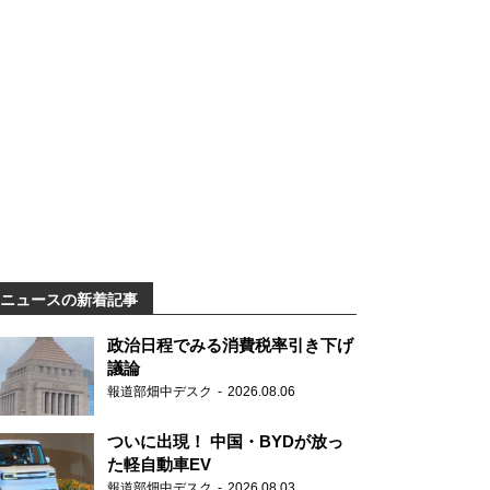
ニュースの新着記事
政治日程でみる消費税率引き下げ
議論
報道部畑中デスク
2026.08.06
ついに出現！ 中国・BYDが放っ
た軽自動車EV
報道部畑中デスク
2026.08.03