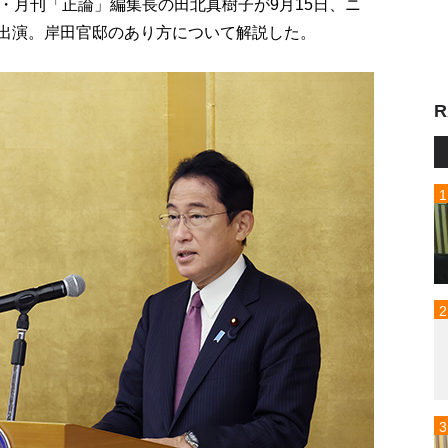
・月刊「正論」編集長の田北真樹子が9月15日、ニ
!」に出演。岸田官邸のあり方について解説した。
R