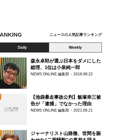
ANKING
ニュースの人気記事ランキング
Daily
Weekly
森永卓郎が選ぶ日本をダメにした
総理、1位は小泉純一郎
NEWS ONLINE 編集部
2018.08.22
N
【池袋暴走事故公判】飯塚幸三被
告が「逮捕」でなかった理由
NEWS ONLINE 編集部
2021.06.21
ジャーナリスト山路徹、世間を賑
わせた“二股騒動”の真相を語る