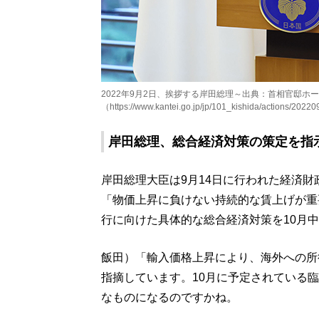
2022年9月2日、挨拶する岸田総理～出典：首相官邸ホ
（https://www.kantei.go.jp/jp/101_kishida/actions/2022
岸田総理、総合経済対策の策定を指
岸田総理大臣は9月14日に行われた経済
「物価上昇に負けない持続的な賃上げが重
行に向けた具体的な総合経済対策を10月
飯田）「輸入価格上昇により、海外への所
指摘しています。10月に予定されている
なものになるのですかね。