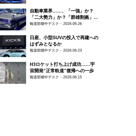
自動車業界……、「一強」か？
「二大勢力」か？「群雄割拠」
か？
報道部畑中デスク
2026.06.26
日産、小型SUVの投入で再建への
はずみとなるか
報道部畑中デスク
2026.06.23
H3ロケット打ち上げ成功……宇
宙開発“正常軌道”復帰への一歩
報道部畑中デスク
2026.06.15