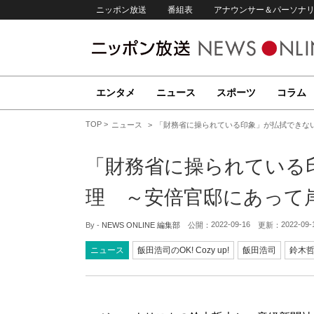
ニッポン放送
番組表
アナウンサー＆パーソナ
エンタメ
ニュース
スポーツ
コラム
TOP
ニュース
「財務省に操られている印象」が払拭できな
「財務省に操られている
理 ～安倍官邸にあって
2022-09-16
2022-09-
By -
NEWS ONLINE 編集部
公開：
更新：
ニュース
飯田浩司のOK! Cozy up!
飯田浩司
鈴木